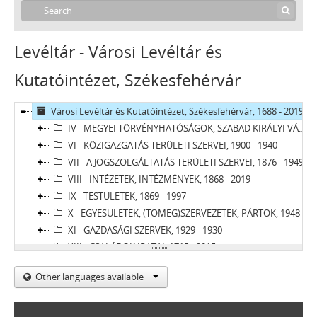
Levéltár - Városi Levéltár és
Kutatóintézet, Székesfehérvár
Városi Levéltár és Kutatóintézet, Székesfehérvár, 1688 - 2019
IV - MEGYEI TÖRVÉNYHATÓSÁGOK, SZABAD KIRÁLYI VÁROSOK ÉS TÖRVÉNYHATÓSÁGI JOGÚ VÁROSOK, 1688 - 1950
VI - KÖZIGAZGATÁS TERÜLETI SZERVEI, 1900 - 1940
VII - A JOGSZOLGÁLTATÁS TERÜLETI SZERVEI, 1876 - 1949
VIII - INTÉZETEK, INTÉZMÉNYEK, 1868 - 2019
IX - TESTÜLETEK, 1869 - 1997
X - EGYESÜLETEK, (TÖMEG)SZERVEZETEK, PÁRTOK, 1948 - 2012
XI - GAZDASÁGI SZERVEK, 1929 - 1930
XIII - CSALÁDOK IRATAI, 1715 - 2015
XIV - SZEMÉLYEK IRATAI, 1822 - 2012
Other languages available
XV - GYŰJTEMÉNYEK, 1701 - 2017
XVI - TANÁCSKÖZTÁRSASÁG IRATAI, 1919
XVII - NÉPHATALMI ÉS KÜLÖNLEGES FELADATOKRA LÉTREJÖTT BIZOTTSÁGOK, 1945 - 1971