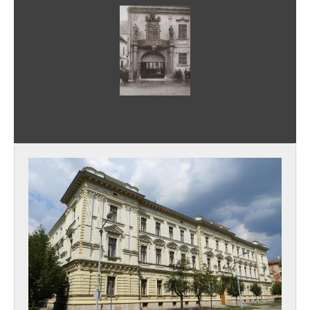
XXIII - SZÉKESFEHÉRVÁR JÁRÁSI JOGÚ VÁROS TANÁCSA LEVÉLTÁRA, 1950–1989 (1990)
XXIV - AZ ÁLLAMIGAZGATÁS TERÜLETI SZERVEI, 1960 - 2000
XXV - A JOGSZOLGÁLTATÁS TERÜLETI SZERVEI, 1944 - 1991
XXIX - VÁLLALATOK IRATAI, 1921 - 2012
XXX - SZÖVETKEZETEK, 1960 - 2012
XXXIII - LEVÉLTÁRI KEZELÉSRE UTALT IRATOK, 1815–2015
XXXV - MSZMP ARCHÍVUMOK, 1970–1988
XXXVII - MEGYEI JOGÚ VÁROS, 1990–2017