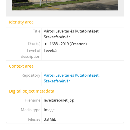
Identity area
Title
Városi Levéltár és Kutatóintézet,
Székesfehérvár
Date(s)
1688 - 2019 (Creation)
Level of
Levéltár
description
Context area
Repository
Városi Levéltár és Kutatóintézet,
Székesfehérvár
Digital object metadata
Filename
leveltarepulet.jpg
Media type
Image
Filesize
3.8 MiB