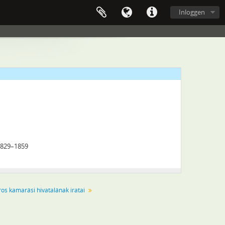
Inloggen
 1829–1859
50
os kamarási hivatalának iratai
–1849