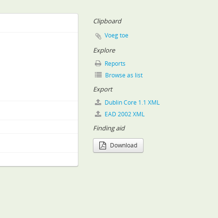
1850–1860
Clipboard
0–1860
Voeg toe
Explore
Reports
tai, 1850–1861
Browse as list
861
Export
vei, 1860–1861
Dublin Core 1.1 XML
1862–1872
EAD 2002 XML
Finding aid
1861–1871
1–1871
Download
ratai, 1861–1871
1919
 1872–1944