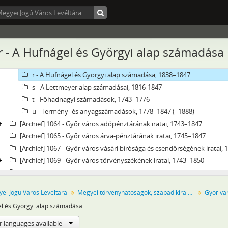
l - Temetőszámadások, 1748–1839
m - A Camillus rk. templom számadásai, 1790–1847
n - A szabadhegyi rk. templom számadásai, 1791–1847
o - Az újvárosi rk. templom számadásai, 1749–1847
 r - A Hufnágel és Györgyi alap számadása
p - A Kálvária alap számadásai, 1847
q - Az alapítványi pénztár számadásai, 1838–1839
r - A Hufnágel és Györgyi alap számadása, 1838–1847
s - A Lettmeyer alap számadásai, 1816-1847
t - Főhadnagyi számadások, 1743–1776
u - Termény- és anyagszámadások, 1778–1847 (–1888)
[Archief] 1064 - Győr város adópénztárának iratai, 1743–1847
[Archief] 1065 - Győr város árva-pénztárának iratai, 1745–1847
[Archief] 1067 - Győr város vásári bírósága és csendőrségének iratai,
[Archief] 1069 - Győr város törvényszékének iratai, 1743–1850
[Archief] 1070 - Egyesített iratok, 1819–1848
[Archief] 1102 - Győr Szabad Királyi Város Tanácsának iratai, 1848–18
ei Jogú Város Levéltára
Megyei törvényhatóságok, szabad királyi városok és törvényhatósági jogú városok
Győr vár
[Archief] 1103 - Győr város árva-bizotmányának jegyzőkönyvei, 1848
l és Györgyi alap számadása
[Archief] 1104 - Győr város házipénztárának iratai, 1849
[Archief] 1105 - Győr város adópénztárának iratai, 1848–1849
r languages available