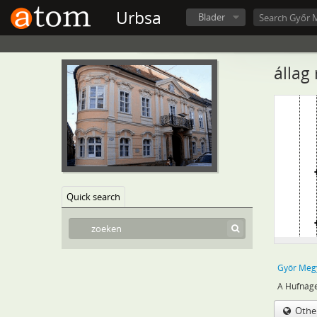
Urbsa
Blader
állag
Quick search
Győr Megy
A Hufnáge
Othe