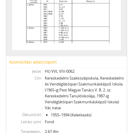
[Fond] 0406 - MTH Váci 257. sz. Iparostanuló Iskolájának iratai, 1948–1952
[Fond] 0421 - Bartók Béla Zeneiskola, Vác iratai, 1962–2000
[Fond] 0601 - Siketek Váci Általános Iskolájának és Nevelőotthonának (1945-ig Siketnémák Váci Kir. Országos Intézetének) iratai, 1802–1996
[Fond] 0602 - Siketnéma Fiúk Váci (1948-ig H. Nagy Sándor) Állami Foglalkoztató Intézetének iratai, 1920–1967
[Fond] 0603 - Siketnéma Leányok Váci Állami Foglalkoztató Intézetének iratai, 1934–1951
[Fond] 0604 - Simon Antal Általános Iskola, Diákotthon és Gyermekotthon (korábban Siketek Kisegítő Iskolája és Nevelőotthona) iratai, 1963 - 1993
[Fond] 0605 - Általános Iskola és Speciális Szakiskola (1968-ig Állami Gyógypedagógiai Iskola, 1986-ig Kisegítő Iskola, 1991-ig Általános Iskola), Vác iratai, 1961–1993
[Fond] 0651 - A Vác Városi Tanács V. B. Gazdasági-Műszaki Ellátó Szervezetének (GAMESZ) iratai, 1982–2010
[Fond] 0701 - Vác Város Levéltárának iratai, 1981–2006
Azonosítási adatcsoport
[Fond] 0702 - A Katona Lajos Városi Könyvtár iratai, 1952–2008
Jelzet
HU VVL VIII-0062
[Fond] 0703 - Váci Értéktár - Közérdekű Muzeális Gyűjtemény, 2009–2011
Cím
Kereskedelmi Szakközépiskola, Kereskedelmi
[Fond] 0731 - Madách Imre Művelődési Központ iratai, 1967-1999
és Vendéglátóipari Szakmunkásképző Iskola
[Fond] 0741 - Hajós Alfréd Ifjúsági Centrum (1958-ig Váci Úttörő Technikai Állomás, 1989-ig Hajós Alfréd Úttörőház) iratai, 1956–1990
(1965-ig Pest Megyei Tanács V. B. 2. sz.
Kereskedelmi Tanulóiskolája, 1987-ig
[Fond] 0751 - A Vác Városi Tanács V. B. Családi és Társadalmi Eseményeket Rendező Intézet iratai, 1960–1994
Vendéglátóipari Szakmunkásképző Iskola)
[Fond] 0801 - Vác Város Kórházának (1950-ig Vác Város Magánkórházának) iratai, 1911–1953
Vác iratai
[Fond] 0802 - Vác Város Önkormányzata Egészségügyi Alapellátásának iratai, 1991–1997
Dátum(ok)
1955–1994 (Keletkezés)
[Fond] 0811 - Vác Városi Tanács V. B. Egyesített Szociális Intézmény (1978-ig Vác Városi Tanács V. B. I. sz. Szociális Otthon, 1984-ig Vác Városi Tanács V. B. I. sz. Szociális Otthon és Városi Gondozási Központ) iratai, 1948–1990
Leírási szint
Fond
[Fond] 0851 - Vác városi területi bölcsődék iratainak levéltári gyűjteménye, 1964–2003
Terjedelem,
2,67 ifm
[Fond] 0901 - Vác Városi Tanács V. B. Családsegítő Központ iratai, 1973–1991