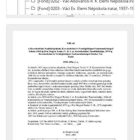
[Fond] 0202 - Vác-Alsóvárosi R. K. Elemi Népiskola iratai, 1898–1946
[Fond] 0203 - Váci Ev. Elemi Népiskola iratai, 1937–1948
[Fond] 0204 - Váci Felsővárosi R. K. Elemi Népiskola iratai (1920-1921-ben a Szent Miklós Téri Elemi Iskola és a Vác-Alsóvárosi R. K. Elemi Iskola tanulóinak nyilvántartása is!), 1895–1938
[Fond] 0205 - Váci Ref. Elemi Népiskola iratai, 1901–1945
[Fond] 0206 - Isteni Megváltó Leányai és a Kegyesrendiek Vezetése Alatt Álló Kalazanci Szent József Általános Iskola (1946-ig Isteni Megváltó Leányai R. K. Magyar-német Magán Elemi Iskola) iratai, 1934–1948
[Fond] 0207 - A Váci Szent Imre R. K. Elemi Iskola iratai, 1939–1948
[Fond] 0208 - Vác-Gombási R. K. Elemi Népiskola iratai, 1930–1941
[Fond] 0209 - A Váci Szent Miklós téri R. K. Elemi Népiskola iratai, 1920–1923
[Fond] 0301 - Az Árpád Fejedelem Általános Iskola (1969-ig Váci Köztársaság Úti Állami Általános Iskola, 1973-ig Váci Árpád Úti Általános Iskola, 1989-ig Árpád Úti Általános Iskola) iratai, 1948–1995
[Fond] 0302 - Váci Báthori Utcai Általános Iskola iratai, 1948 - 1970
[Fond] 0303 - A Gábor József Általános Iskola (1953-ig Váci Állami Általános Fiúiskola, 1965-ig Ilona Utcai Általános Iskola, 1975-ig Gábor József Utcai Általános Iskola) iratai, 1946–1980
[Fond] 0304 - Petőfi Sándor Állami Általános Iskola (1930-ig Vác-Deákvári Állami Általános Iskola, 1948-ig Deákvári Állami Általános Iskola), Vác iratai, 1922–1956
[Fond] 0305 - Vác-Gombási Állami Általános Iskola, 1948–1951
[Fond] 0306 - Hámán Kató Általános Iskola iratai, 1948–1990
[Fond] 0401 - Váci Községi Iparostanonc Iskola iratai, 1931–1948
[Fond] 0402 - Váci Állami Fiú és Leány Iparostanuló Iskola iratai, 1948–1950
[Fond] 0403 - Váci Állami Bőripari Iskola (1942-ig M. Kir. Állami Gyermekvédelem Váci Bőripari Iskolája, 1944-ig Hadiárvák M. Kir. Állami Váci Bőripariskolájának) iratai, 1936-1950
[Fond] 0404 - MTH Váci 204. sz. Ipari Tanulóintézetének (1948/49-ben Váci Állami Öntőipari Iskola, 1949/50-ben Kilián György Állami Öntőipariskola, 1950/51-ben MTH 15. sz. Tanműhely, 1951/52-ben MTH 3. sz. Ipari Tanulóintézet) iratai, 1945–1974
[Fond] 0405 - MTH Váci 233. sz. Iparostanuló Iskolájának iratai, 1949–1953