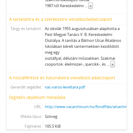
1987-től Kereskedelmi
...
»
A tartalomra és a szerkezetre vonatkozóadatcsoport
Tárgy és tartalom
Az iskolát 1955 augusztusában alapította a
Pest Megyei Tanács V. B. Kereskedelmi
Osztálya. A tanítás a Báthori Utcai Általános
Iskolában bérelt tantermekben kezdődött
meg egy
osztállyal, délutáni műszakban. Szakmai
csoportok: élelmiszer-, iparcikk-, és
...
»
A hozzáférésre és használatra vonatkozó adatcsoport
Generált segédlet
vac-varos-leveltara.pdf
Digitális objektum metadata
URL
http://www.vacarchivum.hu/fondfiles/attachmen
Média típus
Szöveg
Fájlméret
105.5 KiB