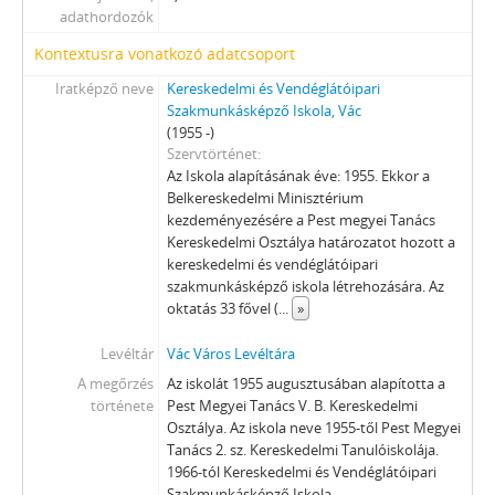
adathordozók
[Fond] 0951 - Vác Város Sportcsarnokának iratai, 1996–2002
[Fond] 0952 - Vác Város Sportintézményeinek iratai, 1994–2010
Kontextusra vonatkozó adatcsoport
[Fond] 3651 - Napközi otthonos óvodák iratainak levéltári gyűjteménye, 1972–1995
Iratképző neve
Kereskedelmi és Vendéglátóipari
[fondfőcsoport] IX - TESTÜLETEK, 1705–1970
Szakmunkásképző Iskola, Vác
[fondfőcsoport] X - EGYESÜLETEK, (TÖMEG)SZERVEZETEK, PÁRTOK, 1821–2002
(1955 -)
Szervtörténet
[fondfőcsoport] XI - GAZDASÁGI SZERVEK, 1876–1956
Az Iskola alapításának éve: 1955. Ekkor a
[fondfőcsoport] XII - EGYHÁZI SZERVEZETEK, INTÉZMÉNYEK, 1764 –1950
Belkereskedelmi Minisztérium
[fondfőcsoport] XIII - CSALÁDOK, 1821–2007
kezdeményezésére a Pest megyei Tanács
[fondfőcsoport] XIV - SZEMÉLYEK, 1800–2016
Kereskedelmi Osztálya határozatot hozott a
[fondfőcsoport] XV - GYŰJTEMÉNYEK, 1074–2016
kereskedelmi és vendéglátóipari
szakmunkásképző iskola létrehozására. Az
[fondfőcsoport] XVI - A NÉPKÖZTÁRSASÁG ÉS A TANÁCSKÖZTÁRSASÁG FORRADALMI SZERVEI, 1919
oktatás 33 fővel (
...
»
[fondfőcsoport] XVII - NÉPHATALMI ÉS KÜLÖNLEGES FELADATOKRA LÉTREJÖTT BIZOTTSÁGOK, 1945–1990
[fondfőcsoport] XXIII - TANÁCSOK, 1945–1990
Levéltár
Vác Város Levéltára
[fondfőcsoport] XXIV - AZ ÁLLAMIGAZGATÁS TERÜLETI SZERVEI, 1952–1991
A megőrzés
Az iskolát 1955 augusztusában alapította a
[fondfőcsoport] XXIX - GAZDASÁGI SZERVEK, 1946–2010
története
Pest Megyei Tanács V. B. Kereskedelmi
[fondfőcsoport] XXX - SZÖVETKEZETEK, 1949–2015
Osztálya. Az iskola neve 1955-től Pest Megyei
[fondfőcsoport] XXXVII - MEGYEI JOGÚ VÁROSI, VÁROSI ÉS KÖZSÉGI ÖNKORMÁNYZATOK, 1989–2014
Tanács 2. sz. Kereskedelmi Tanulóiskolája.
1966-tól Kereskedelmi és Vendéglátóipari
Szakmunkásképző Iskola.