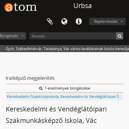
Urbsa
Bejelentkezés
Böngészés
Győr, Székesfehérvár, Tatabánya, Vác városi levéltárainak közös keresőj
Iratképző megjelenítés
1 eredmények böngészése
Kereskedelmi Szakközépiskola, Kereskedelmi és Vendéglátóipari Szakmunkásképző Iskola (1965-ig Pest Megyei Tanács V. B. 2. sz. Kereskedelmi Tanulóiskolája, 1987-ig Vendéglátóipari Szakmunkásképző Iskola) Vác iratai
Kereskedelmi és Vendéglátóipari
Szakmunkásképző Iskola, Vác