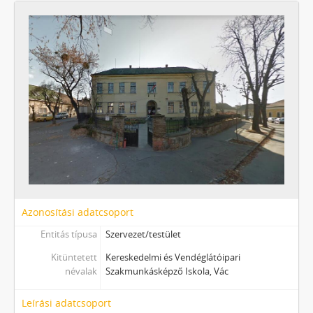
Azonosítási adatcsoport
Entitás típusa
Szervezet/testület
Kitüntetett
Kereskedelmi és Vendéglátóipari
névalak
Szakmunkásképző Iskola, Vác
Leírási adatcsoport