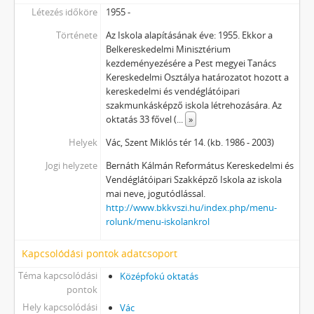
Létezés időköre
1955 -
Története
Az Iskola alapításának éve: 1955. Ekkor a
Belkereskedelmi Minisztérium
kezdeményezésére a Pest megyei Tanács
Kereskedelmi Osztálya határozatot hozott a
kereskedelmi és vendéglátóipari
szakmunkásképző iskola létrehozására. Az
oktatás 33 fővel (
...
»
Helyek
Vác, Szent Miklós tér 14. (kb. 1986 - 2003)
Jogi helyzete
Bernáth Kálmán Református Kereskedelmi és
Vendéglátóipari Szakképző Iskola az iskola
mai neve, jogutódlással.
http://www.bkkvszi.hu/index.php/menu-
rolunk/menu-iskolankrol
Kapcsolódási pontok adatcsoport
Téma kapcsolódási
Középfokú oktatás
pontok
Hely kapcsolódási
Vác