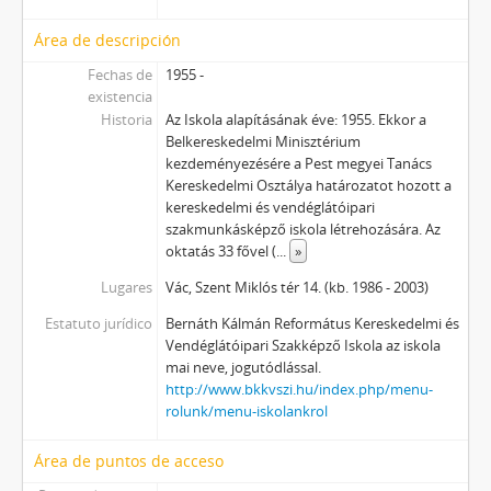
Área de descripción
Fechas de
1955 -
existencia
Historia
Az Iskola alapításának éve: 1955. Ekkor a
Belkereskedelmi Minisztérium
kezdeményezésére a Pest megyei Tanács
Kereskedelmi Osztálya határozatot hozott a
kereskedelmi és vendéglátóipari
szakmunkásképző iskola létrehozására. Az
oktatás 33 fővel (
...
»
Lugares
Vác, Szent Miklós tér 14. (kb. 1986 - 2003)
Estatuto jurídico
Bernáth Kálmán Református Kereskedelmi és
Vendéglátóipari Szakképző Iskola az iskola
mai neve, jogutódlással.
http://www.bkkvszi.hu/index.php/menu-
rolunk/menu-iskolankrol
Área de puntos de acceso