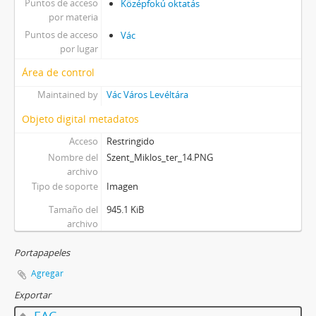
Puntos de acceso
Középfokú oktatás
por materia
Puntos de acceso
Vác
por lugar
Área de control
Maintained by
Vác Város Levéltára
Objeto digital metadatos
Acceso
Restringido
Nombre del
Szent_Miklos_ter_14.PNG
archivo
Tipo de soporte
Imagen
Tamaño del
945.1 KiB
archivo
Portapapeles
Agregar
Exportar