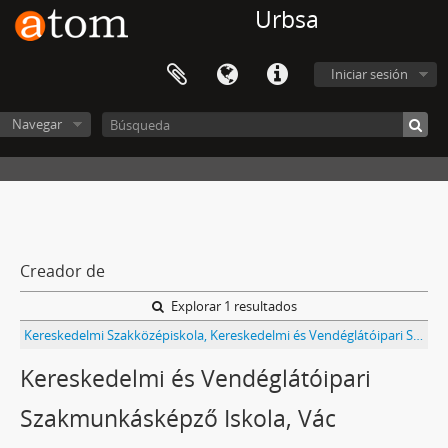
Urbsa
Iniciar sesión
Navegar
Creador de
Explorar 1 resultados
Kereskedelmi Szakközépiskola, Kereskedelmi és Vendéglátóipari Szakmunkásképző Iskola (1965-ig Pest Megyei Tanács V. B. 2. sz. Kereskedelmi Tanulóiskolája, 1987-ig Vendéglátóipari Szakmunkásképző Iskola) Vác iratai
Kereskedelmi és Vendéglátóipari
Szakmunkásképző Iskola, Vác