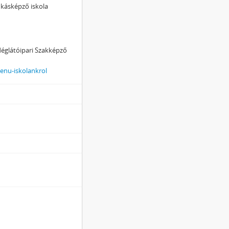
nkásképző iskola
églátóipari Szakképző
enu-iskolankrol