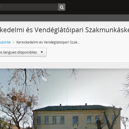
kedelmi és Vendéglátóipari Szakmunkáské
utorité
Kereskedelmi és Vendéglátóipari Szakmunkásképző Iskola, Vác
es langues disponibles