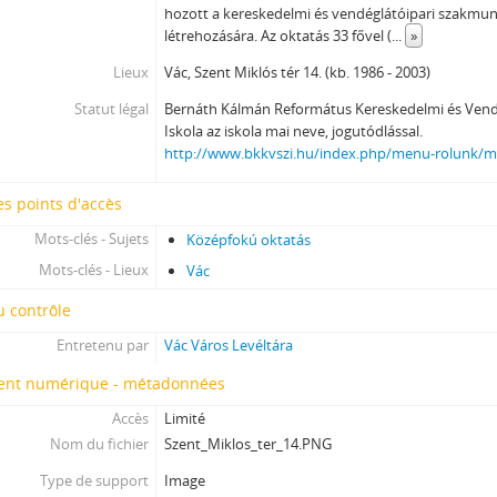
hozott a kereskedelmi és vendéglátóipari szakmu
létrehozására. Az oktatás 33 fővel (
...
»
Lieux
Vác, Szent Miklós tér 14. (kb. 1986 - 2003)
Statut légal
Bernáth Kálmán Református Kereskedelmi és Vend
Iskola az iskola mai neve, jogutódlással.
http://www.bkkvszi.hu/index.php/menu-rolunk/m
s points d'accès
Mots-clés - Sujets
Középfokú oktatás
Mots-clés - Lieux
Vác
 contrôle
Entretenu par
Vác Város Levéltára
nt numérique - métadonnées
Accès
Limité
Nom du fichier
Szent_Miklos_ter_14.PNG
Type de support
Image