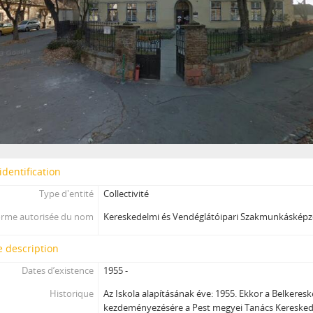
identification
Type d'entité
Collectivité
rme autorisée du nom
Kereskedelmi és Vendéglátóipari Szakmunkásképző
 description
Dates d’existence
1955 -
Historique
Az Iskola alapításának éve: 1955. Ekkor a Belkeres
kezdeményezésére a Pest megyei Tanács Keresked