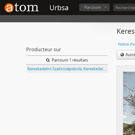
Urbsa
Parcourir
Keres
Notice d'a
Producteur sur
Autr
Parcourir 1 résultats
Kereskedelmi Szakközépiskola, Kereskedelmi és Vendéglátóipari Szakmunkásképző Iskola (1965-ig Pest Megyei Tanács V. B. 2. sz. Kereskedelmi Tanulóiskolája, 1987-ig Vendéglátóipari Szakmunkásképző Iskola) Vác iratai