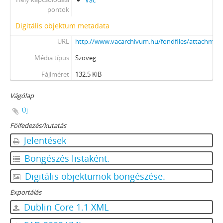
Vác
pontok
Digitális objektum metadata
URL
http://www.vacarchivum.hu/fondfiles/attachmen
Média típus
Szöveg
Fájlméret
132.5 KiB
Vágólap
Új
Fölfedezés/kutatás
Jelentések
Böngészés listaként.
Digitális objektumok böngészése.
Exportálás
Dublin Core 1.1 XML