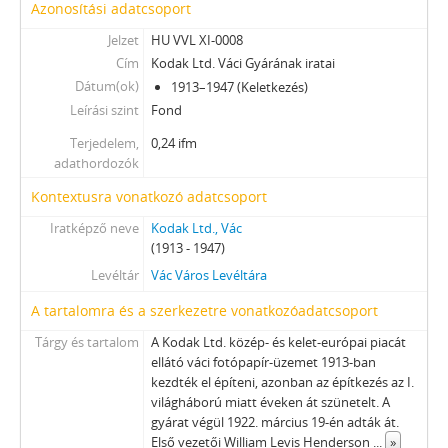
Azonosítási adatcsoport
Jelzet
HU VVL XI-0008
Cím
Kodak Ltd. Váci Gyárának iratai
Dátum(ok)
1913–1947 (Keletkezés)
Leírási szint
Fond
Terjedelem,
0,24 ifm
adathordozók
Kontextusra vonatkozó adatcsoport
Iratképző neve
Kodak Ltd., Vác
(1913 - 1947)
Levéltár
Vác Város Levéltára
A tartalomra és a szerkezetre vonatkozóadatcsoport
Tárgy és tartalom
A Kodak Ltd. közép- és kelet-európai piacát
ellátó váci fotópapír-üzemet 1913-ban
kezdték el építeni, azonban az építkezés az I.
világháború miatt éveken át szünetelt. A
gyárat végül 1922. március 19-én adták át.
Első vezetői William Levis Henderson
...
»