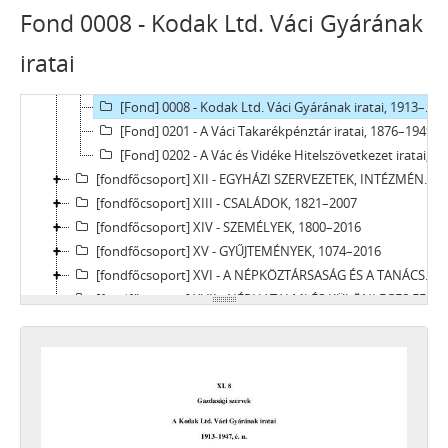
[Fond] 0004 - A Pestvidéki Nyomda, Vác iratai, 1945–1950
Fond 0008 - Kodak Ltd. Váci Gyárának
[Fond] 0005 - A Salzmann és Társa Rt. iratai, 1933 - 1950
iratai
[Fond] 0006 - Váci Ecetgyár Rt. iratai, 1944–1950
[Fond] 0007 - A Váci Fonógyár iratai, 1928–1951
[Fond] 0008 - Kodak Ltd. Váci Gyárának iratai, 1913–1947
[Fond] 0201 - A Váci Takarékpénztár iratai, 1876–1949
[Fond] 0202 - A Vác és Vidéke Hitelszövetkezet iratai, 1942–1951
[fondfőcsoport] XII - EGYHÁZI SZERVEZETEK, INTÉZMÉNYEK, 1764 –1950
[fondfőcsoport] XIII - CSALÁDOK, 1821–2007
[fondfőcsoport] XIV - SZEMÉLYEK, 1800–2016
[fondfőcsoport] XV - GYŰJTEMÉNYEK, 1074–2016
[fondfőcsoport] XVI - A NÉPKÖZTÁRSASÁG ÉS A TANÁCSKÖZTÁRSASÁG FORRADALMI SZERVEI, 1919
[fondfőcsoport] XVII - NÉPHATALMI ÉS KÜLÖNLEGES FELADATOKRA LÉTREJÖTT BIZOTTSÁGOK, 1945–1990
[fondfőcsoport] XXIII - TANÁCSOK, 1945–1990
[fondfőcsoport] XXIV - AZ ÁLLAMIGAZGATÁS TERÜLETI SZERVEI, 1952–1991
[fondfőcsoport] XXIX - GAZDASÁGI SZERVEK, 1946–2010
[fondfőcsoport] XXX - SZÖVETKEZETEK, 1949–2015
[fondfőcsoport] XXXVII - MEGYEI JOGÚ VÁROSI, VÁROSI ÉS KÖZSÉGI ÖNKORMÁNYZATOK, 1989–2014