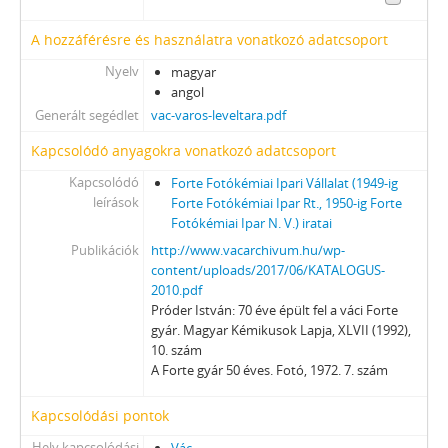
A hozzáférésre és használatra vonatkozó adatcsoport
Nyelv
magyar
angol
Generált segédlet
vac-varos-leveltara.pdf
Kapcsolódó anyagokra vonatkozó adatcsoport
Kapcsolódó
Forte Fotókémiai Ipari Vállalat (1949-ig
leírások
Forte Fotókémiai Ipar Rt., 1950-ig Forte
Fotókémiai Ipar N. V.) iratai
Publikációk
http://www.vacarchivum.hu/wp-
content/uploads/2017/06/KATALOGUS-
2010.pdf
Próder István: 70 éve épült fel a váci Forte
gyár. Magyar Kémikusok Lapja, XLVII (1992),
10. szám
A Forte gyár 50 éves. Fotó, 1972. 7. szám
Kapcsolódási pontok
Hely kapcsolódási