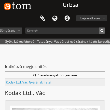
Urbsa
Bejelentkezés
Böngészés
Győr, Székesfehérvár, Tatabánya, Vác városi levéltárainak közös keresőj
Iratképző megjelenítés
1 eredmények böngészése
Kodak Ltd. Váci Gyárának iratai
Kodak Ltd., Vác