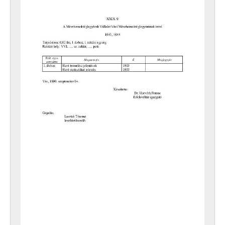
[Arquivo] 0022 - A Dunamenti Víz- és Csatornamű Vállalat (1955-ig Váci Víz- és Csatornaművek) iratai, 1952–1976
[Arquivo] 0023 - A Pest Megyei Mosoda Vállalat, Vác iratai, 1954–1956
[Arquivo] 0024 - A Váci Ingatlankezelő Vállalat iratai, 1952–1954
[Arquivo] 0025 - A Váci Kommunális Kft. (Váci Kommunális Költségvetési Üzem) iratai, 1969–2000
[Arquivo] 0026 - A Váci Temetkezési Vállalat iratai, 1953
[Arquivo] 0027 - A Váci Vegyesipari Javító és Szolgáltató Vállalat (korábban Váci Vegyesipari Termelő és Szolgáltató Vállalat) iratai, 1957–1964
[Arquivo] 0028 - A GE Lihting Tungsram Rt. Váci Fényforrásgyárának (1974-ig TV-Képcső és Alkatrészgyár, 1985-ig EIVRT Váci Fényforrás- és Alkatrészgyár, 1989-ig Tungsram Rt. Fényforrásgyára) iratai, 1955–2010
[Arquivo] 0051 - A Észak-Dunántúli Áramszolgáltató Vállalat (ÉDÁSZ) Esztergomi Igazgatósága Váci Üzemvezetőségének iratai, 1960–1988
[Arquivo] 0071 - Erdei Termék Vállakozás Rt. (korábban Erdei Termékeket Feldolgozó és Értékesítő Vállalat Váci Üdítőital Üzemének) iratai, 1975–1994
[Arquivo] 0201 - A Vác és Környéke Élelmiszer Kiskereskedelmi Vállalat (1960-ig Vác és Környéke Népbolt Vállalat) iratai, 1952–1995
[Arquivo] 0202 - A Váci Vendéglátóipari Vállalat iratai, 1952–1966
[Arquivo] 0301 - A Pest Megyei Duna Volán Vállalat Gödöllői Üzemigazgatósága Váci Főnökségének (1986-ig Volán 1. sz. Vállalat 12. sz. Üzemegysége) iratai, 1975–1989
[Arquivo] 0401 - A Magyar Nemzeti Bank Váci Fiókjának iratai, 1949–1982
[Arquivo] 0501 - A Váci Állami Állattenyésztő Állomás iratai, 1953–1954
[Arquivo] 0502 - A Váci Erdőgazdaság Nemzeti Vállalat iratai, 1946–1950
[Arquivo] 0503 - A Váci Kertészeti Vállalat iratai, 1954–1959
[Arquivo] 0504 - A Váci Mezőgazdasági Technikum Tangazdaságának (1955-ig Váci Állattenyésztési és Kertészeti Technikumok Tangazdasága) iratai, 1953–1967
[Arquivo] 0701 - FÉMO Fémipari Megmunkáló Kft., Vác iratai, 1986–1994
[Arquivo] 0702 - Vác Városi Kábeltelevízió Kft. iratai, 1988–1997