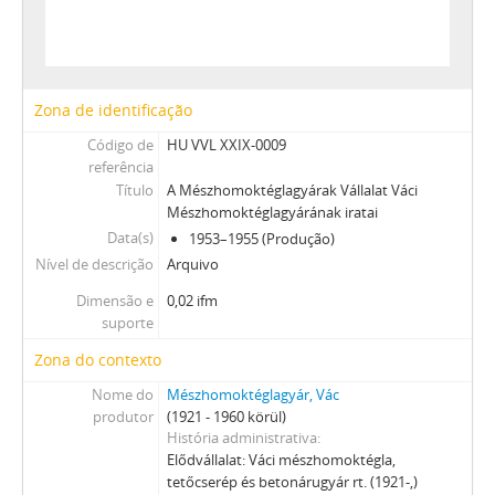
[Arquivo] 0703 - A CHEMOFORT Kft., Vác iratai, 1996–1997
[Arquivo] 0705 - A Váci Városgazdálkodási Vállalat Építő Kft. iratai, 1989–1998
[Arquivo] 0706 - Vác Város Televízió Kht. iratai, 1992–2007
[Arquivo] 3001 - Csődeljárás alá vont gazdálkodó szervezetek iratainak levéltári gyűjteménye, 1989–2010
Zona de identificação
XXX - SZÖVETKEZETEK, 1949–2015
Código de
HU VVL XXIX-0009
XXXVII - MEGYEI JOGÚ VÁROSI, VÁROSI ÉS KÖZSÉGI ÖNKORMÁNYZATOK, 1989–2014
referência
Título
A Mészhomoktéglagyárak Vállalat Váci
Mészhomoktéglagyárának iratai
Data(s)
1953–1955 (Produção)
Nível de descrição
Arquivo
Dimensão e
0,02 ifm
suporte
Zona do contexto
Nome do
Mészhomoktéglagyár, Vác
produtor
(1921 - 1960 körül)
História administrativa
Elődvállalat: Váci mészhomoktégla,
tetőcserép és betonárugyár rt. (1921-,)