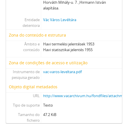
Horváth Mihály-u. 7. ,Hirmann István
alapítása.
Entidade
Vác Város Levéltára
detentora
Zona do conteúdo e estrutura
Âmbito e
Havi termelési jelentések 1953
conteúdo
Havi statisztikai jelentés 1955
Zona de condições de acesso e utilização
Instrumento de
vac-varos-leveltara.pdf
pesquisa gerado
Objeto digital metadados
URL
http://www.vacarchivum.hu/fondfiles/attachmen
Tipo de suporte
Texto
Tamanho do
47.2 KiB
ficheiro