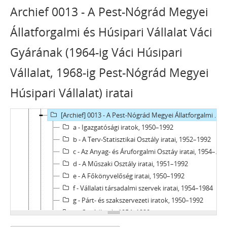
[Archief] 0004 - Forte Fotókémiai Ipari Vállalat (1949-ig Forte Fotókémiai Ipar Rt., 1950-ig Forte Fotókémiai Ipar N. V.) iratai, 1947–2007
Archief 0013 - A Pest-Nógrád Megyei
[Archief] 0005 - A Híradástechnikai Anyagok Gyára, Vác iratai, 1953–1994
Állatforgalmi és Húsipari Vállalat Váci
[Archief] 0006 - A Könnyűipari Öntöde és Alkatrészgyár, Vác iratai, 1952–1961
[Archief] 0007 - Magyar Hajó és Darugyár Váci Gyárának (1962-ig Dunai Hajógyár) iratai, 1953–1962
Gyárának (1964-ig Váci Húsipari
[Archief] 0008 - Magyar Selyemipari Vállalat Váci Bélésszövőgyárának (1952-ig Magyar Bélés- és Szövőgyár Rt.) iratai, 1946–1977
[Archief] 0009 - A Mészhomoktéglagyárak Vállalat Váci Mészhomoktéglagyárának iratai, 1953–1955
Vállalat, 1968-ig Pest-Nógrád Megyei
[Archief] 0010 - A Pamutfonóipari Vállalat Váci Finompamutfonó és Cérnázógyárának (1962-ig Finompamutfonó és Cérnázógyár) iratai, 1950–1989
Húsipari Vállalat) iratai
[Archief] 0011 - A Pest Megyei Nyomda Vállalat, Vác iratai, 1952–1992
[Archief] 0012 - A Pest Megyei Tanácsi Építőipari Vállalat, Vác iratai, 1973–1981
[Archief] 0013 - A Pest-Nógrád Megyei Állatforgalmi és Húsipari Vállalat Váci Gyárának (1964-ig Váci Húsipari Vállalat, 1968-ig Pest-Nógrád Megyei Húsipari Vállalat) iratai, 1950–1992
a - Igazgatósági iratok, 1950–1992
b - A Terv-Statisztikai Osztály iratai, 1952–1992
c - Az Anyag- és Áruforgalmi Osztáy iratai, 1954–1992
d - A Műszaki Osztály iratai, 1951–1992
e - A Főkönyvelőség iratai, 1950–1992
f - Vállalati társadalmi szervek iratai, 1954–1984
g - Párt- és szakszervezeti iratok, 1950–1992
h - Segédletek, 1954–1990
[Archief] 0014 - A Pest Megyei Tanács I. sz. (1960-ig Váci Sütőipari Vállalat) Váci Sütőipari Vállalatának iratai, 1954–1973