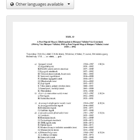
Other languages available
[Archief] 0015 - Senior Váci Kötöttárugyár (1982-ig Váci Kötöttárugyár) iratai, 1948–1988
[Archief] 0016 - A Váci Autójavító és Fémipari Vállalat (1960-ig Váci Motor- és Gépjavító Vállalat, 1964-ig Váci Autó- és Gépjavító Vállalat) iratai, 1953–1970
[Archief] 0017 - A Váci Épületkarbantartó Vállalat iratai, 1952–1953
[Archief] 0018 - A Váci Fonó Kft. (1962-ig Váci Fonógyár, 1973-ig Gyapjúmosó és Szövőgyár Váci Gyáregysége, 1989-ig Hazai Fésűsfonó és Szövőgyár Váci Gyárának) iratai, 1948–1993
[Archief] 0019 - A Váci Magasépítő Közös Vállalat (1970-ig Vác Város, Járás Termelőszövetkezeteinek Építőipari Vállalkozása, 1979-ig Pest Megyei Tanács 6. sz. Építőipari Szövetkezeti Közös Vállalata, majd Váci Magasépítő Kft.) iratai, 1967–2006
[Archief] 0020 - A Váci Szikvízgyártó és Szeszfőzde Vállalat iratai, 1954–1958
[Archief] 0021 - A Váci Városüzemeltetési Kft. (1966-ig Váci Községgazdálkodási Vállalat, majd Váci Városgazdálkodási Vállalat ) iratai, 1954–2008
[Archief] 0022 - A Dunamenti Víz- és Csatornamű Vállalat (1955-ig Váci Víz- és Csatornaművek) iratai, 1952–1976
[Archief] 0023 - A Pest Megyei Mosoda Vállalat, Vác iratai, 1954–1956
[Archief] 0024 - A Váci Ingatlankezelő Vállalat iratai, 1952–1954
[Archief] 0025 - A Váci Kommunális Kft. (Váci Kommunális Költségvetési Üzem) iratai, 1969–2000
[Archief] 0026 - A Váci Temetkezési Vállalat iratai, 1953
[Archief] 0027 - A Váci Vegyesipari Javító és Szolgáltató Vállalat (korábban Váci Vegyesipari Termelő és Szolgáltató Vállalat) iratai, 1957–1964
[Archief] 0028 - A GE Lihting Tungsram Rt. Váci Fényforrásgyárának (1974-ig TV-Képcső és Alkatrészgyár, 1985-ig EIVRT Váci Fényforrás- és Alkatrészgyár, 1989-ig Tungsram Rt. Fényforrásgyára) iratai, 1955–2010
[Archief] 0051 - A Észak-Dunántúli Áramszolgáltató Vállalat (ÉDÁSZ) Esztergomi Igazgatósága Váci Üzemvezetőségének iratai, 1960–1988
[Archief] 0071 - Erdei Termék Vállakozás Rt. (korábban Erdei Termékeket Feldolgozó és Értékesítő Vállalat Váci Üdítőital Üzemének) iratai, 1975–1994
[Archief] 0201 - A Vác és Környéke Élelmiszer Kiskereskedelmi Vállalat (1960-ig Vác és Környéke Népbolt Vállalat) iratai, 1952–1995
[Archief] 0202 - A Váci Vendéglátóipari Vállalat iratai, 1952–1966