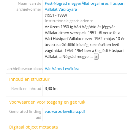
Naam van de
Pest-Nógrád megyei Állatforgalmi és Húsipari
archiefvormer
Vállalat Váci Gyára
(1951 - 1999)
Institutionele geschiedenis
Az üzem 1950-ig Váci Vágóhíd és Jéggyár
Vállalat címen szerepelt. 1951-től vette fel a
Váci Húsipari Vállalat nevet. 1962. május 10-én
átvette a Gödöllő község kezelésében levő
vágóhidat. 1963–1964-ben a Ceglédi Húsipari
Vállalat, a Nógrád megyei
...
»
archiefbewaarplaats
Vác Város Levéltára
Inhoud en structuur
Bereik en inhoud
3,30 fm
Voorwaarden voor toegang en gebruik
Generated finding
vac-varos-leveltara.pdf
aid
Digitaal object metadata