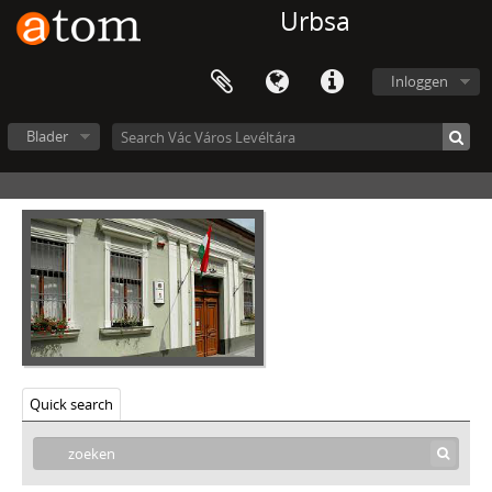
Urbsa
Vác Város Levéltára, 1612 - 2016
V - MEZŐVÁROSOK, RENDEZETT TANÁCSÚ VÁROSOK, KÖZSÉGEK, 1612–1952
Inloggen
VIII - TANINTÉZETEK, INTÉZMÉNYEK, 1773–2006
IX - TESTÜLETEK, 1705–1970
X - EGYESÜLETEK, (TÖMEG)SZERVEZETEK, PÁRTOK, 1821–2002
Blader
XI - GAZDASÁGI SZERVEK, 1876–1956
XII - EGYHÁZI SZERVEZETEK, INTÉZMÉNYEK, 1764 –1950
XIII - CSALÁDOK, 1821–2007
XIV - SZEMÉLYEK, 1800–2016
XV - GYŰJTEMÉNYEK, 1074–2016
XVI - A NÉPKÖZTÁRSASÁG ÉS A TANÁCSKÖZTÁRSASÁG FORRADALMI SZERVEI, 1919
XVII - NÉPHATALMI ÉS KÜLÖNLEGES FELADATOKRA LÉTREJÖTT BIZOTTSÁGOK, 1945–1990
XXIII - TANÁCSOK, 1945–1990
XXIV - AZ ÁLLAMIGAZGATÁS TERÜLETI SZERVEI, 1952–1991
XXIX - GAZDASÁGI SZERVEK, 1946–2010
Quick search
[Archief] 0001 - Az Alumínium és Horganyfeldolgozó Vállalat, Vác iratai, 1952–1953
[Archief] 0002 - A Duna-Mix Kft. (1976-ig Dunai Gombgyár, 1993-ig Dunai Tömegcikkipari Vállalat), Vác iratai, 1950–1998
[Archief] 0003 - A Dunai Cement- és Mészmű (1954-1956 között a Tatabányai Cement -és Mészmű váci telepe), Vác iratai, 1952–1963