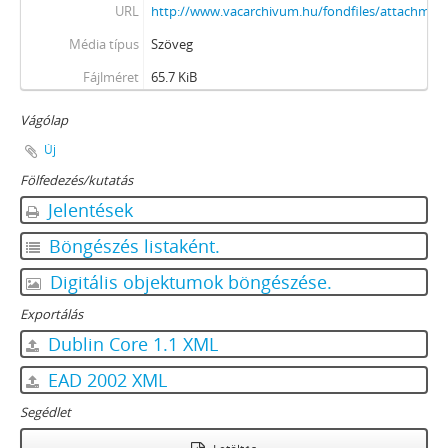
URL
http://www.vacarchivum.hu/fondfiles/attachme
Média típus
Szöveg
Fájlméret
65.7 KiB
Vágólap
Új
Fölfedezés/kutatás
Jelentések
Böngészés listaként.
Digitális objektumok böngészése.
Exportálás
Dublin Core 1.1 XML
EAD 2002 XML
Segédlet