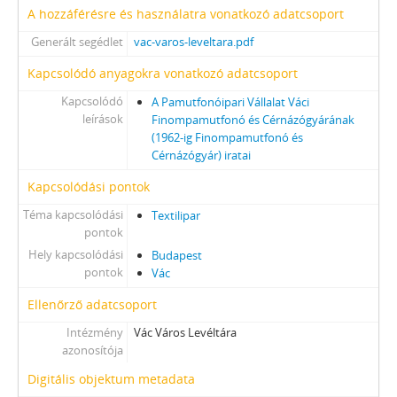
A hozzáférésre és használatra vonatkozó adatcsoport
Generált segédlet
vac-varos-leveltara.pdf
Kapcsolódó anyagokra vonatkozó adatcsoport
Kapcsolódó
A Pamutfonóipari Vállalat Váci
leírások
Finompamutfonó és Cérnázógyárának
(1962-ig Finompamutfonó és
Cérnázógyár) iratai
Kapcsolódási pontok
Téma kapcsolódási
Textilipar
pontok
Hely kapcsolódási
Budapest
pontok
Vác
Ellenőrző adatcsoport
Intézmény
Vác Város Levéltára
azonosítója
Digitális objektum metadata