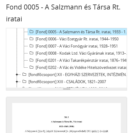
[Fond] 0001 - Az Első Magyar Szövő- és Kötőgyár Rt. iratai, 1893–1956
Fond 0005 - A Salzmann és Társa Rt.
[Fond] 0002 - A Váci Kékessy Rudolf-féle Vas- és Fémöntöde és Radiátorgyár iratai, 1932–1951
iratai
[Fond] 0003 - A Magyar Bélés- és Szövetárugyár Rt. (1945-ig Neumann és Zimmermann cég) iratai, 1933 - 1949
[Fond] 0004 - A Pestvidéki Nyomda, Vác iratai, 1945–1950
[Fond] 0005 - A Salzmann és Társa Rt. iratai, 1933 - 1950
[Fond] 0006 - Váci Ecetgyár Rt. iratai, 1944–1950
[Fond] 0007 - A Váci Fonógyár iratai, 1928–1951
[Fond] 0008 - Kodak Ltd. Váci Gyárának iratai, 1913–1947
[Fond] 0201 - A Váci Takarékpénztár iratai, 1876–1949
[Fond] 0202 - A Vác és Vidéke Hitelszövetkezet iratai, 1942–1951
[fondfőcsoport] XII - EGYHÁZI SZERVEZETEK, INTÉZMÉNYEK, 1764 –1950
[fondfőcsoport] XIII - CSALÁDOK, 1821–2007
[fondfőcsoport] XIV - SZEMÉLYEK, 1800–2016
[fondfőcsoport] XV - GYŰJTEMÉNYEK, 1074–2016
[fondfőcsoport] XVI - A NÉPKÖZTÁRSASÁG ÉS A TANÁCSKÖZTÁRSASÁG FORRADALMI SZERVEI, 1919
[fondfőcsoport] XVII - NÉPHATALMI ÉS KÜLÖNLEGES FELADATOKRA LÉTREJÖTT BIZOTTSÁGOK, 1945–1990
[fondfőcsoport] XXIII - TANÁCSOK, 1945–1990
[fondfőcsoport] XXIV - AZ ÁLLAMIGAZGATÁS TERÜLETI SZERVEI, 1952–1991
[fondfőcsoport] XXIX - GAZDASÁGI SZERVEK, 1946–2010