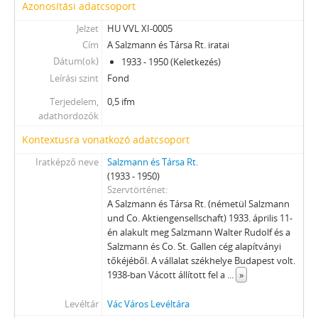
Azonosítási adatcsoport
Jelzet
HU VVL XI-0005
Cím
A Salzmann és Társa Rt. iratai
Dátum(ok)
1933 - 1950 (Keletkezés)
Leírási szint
Fond
Terjedelem,
0,5 ifm
adathordozók
Kontextusra vonatkozó adatcsoport
Iratképző neve
Salzmann és Társa Rt.
(1933 - 1950)
Szervtörténet
A Salzmann és Társa Rt. (németül Salzmann
und Co. Aktiengensellschaft) 1933. április 11-
én alakult meg Salzmann Walter Rudolf és a
Salzmann és Co. St. Gallen cég alapítványi
tőkéjéből. A vállalat székhelye Budapest volt.
1938-ban Vácott állított fel a
...
»
Levéltár
Vác Város Levéltára