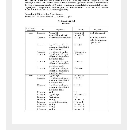
[fondfőcsoport] XXX - SZÖVETKEZETEK, 1949–2015
[fondfőcsoport] XXXVII - MEGYEI JOGÚ VÁROSI, VÁROSI ÉS KÖZSÉGI ÖNKORMÁNYZATOK, 1989–2014