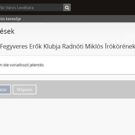
zös keresője
tések
 Fegyveres Erők Klubja Radnóti Miklós Írókörének 
n ide vonatkozó jelentés
Mégsem