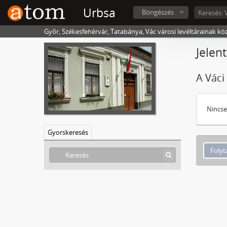
Urbsa
Böngészés
Győr, Székesfehérvár, Tatabánya, Vác városi levéltárainak kö
Jelen
A Váci
Nincse
Gyorskeresés