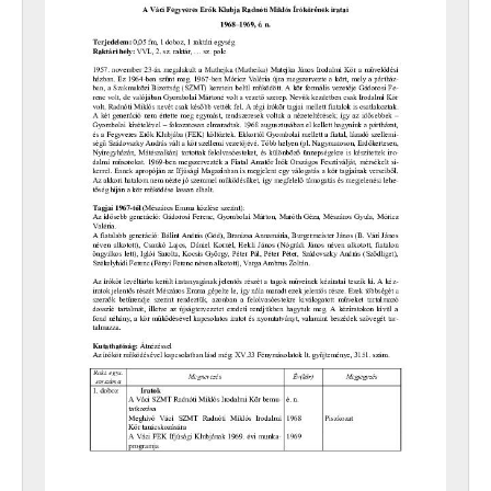
[Fond] 0801 - A Vác Városi Tanács Szakszervezeti Bizottságának (1951-ig a Magyar Közalkalmazottak Országos Szakszervezete Váci Városházi Szakszervezeti Bizottságának) iratai, 1950–1951, 1962
[fondfőcsoport] XI - GAZDASÁGI SZERVEK, 1876–1956
[fondfőcsoport] XII - EGYHÁZI SZERVEZETEK, INTÉZMÉNYEK, 1764 –1950
[fondfőcsoport] XIII - CSALÁDOK, 1821–2007
[fondfőcsoport] XIV - SZEMÉLYEK, 1800–2016
[fondfőcsoport] XV - GYŰJTEMÉNYEK, 1074–2016
[fondfőcsoport] XVI - A NÉPKÖZTÁRSASÁG ÉS A TANÁCSKÖZTÁRSASÁG FORRADALMI SZERVEI, 1919
[fondfőcsoport] XVII - NÉPHATALMI ÉS KÜLÖNLEGES FELADATOKRA LÉTREJÖTT BIZOTTSÁGOK, 1945–1990
[fondfőcsoport] XXIII - TANÁCSOK, 1945–1990
[fondfőcsoport] XXIV - AZ ÁLLAMIGAZGATÁS TERÜLETI SZERVEI, 1952–1991
[fondfőcsoport] XXIX - GAZDASÁGI SZERVEK, 1946–2010
[fondfőcsoport] XXX - SZÖVETKEZETEK, 1949–2015
[fondfőcsoport] XXXVII - MEGYEI JOGÚ VÁROSI, VÁROSI ÉS KÖZSÉGI ÖNKORMÁNYZATOK, 1989–2014