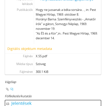
leírások
Publikációk
Hogy ne jussanak a béka sorsára... , in: Pest
Megyei Hírlap, 1969. október 8.
Horányi Barna: Szemfényvesztés - „Amatőr
írók" a gáton, Somogyi Néplap, 1969.
november 19.
"Az ÉS és a Kör",in.: Pest Megyei Hírlap, 1969.
december 14.
Digitális objektum metadata
Fájlnév
X.55.pdf
Média típus
Szöveg
Fájlméret
300.1 KiB
Vágólap
Új
Fölfedezés/kutatás
Jelentések