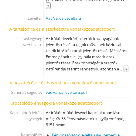
»
Levéltár
Vác Város Levéltára
A tartalomra és a szerkezetre vonatkozóadatcsoport
Leírási egység
Az írókör levéltárba került iratanyagának
szerkezete
jelentős részét a tagok műveinek kéziratai
teszik ki. A kéziratok jelentős részét Mészáros
Emma gépelte le, így nála maradt ezek
jelentős része. Ezek többségét a szerzők
betűrendje szerint rendeztük, azonban a
...
»
A hozzáférésre és használatra vonatkozó adatcsoport
Generált segédlet
vac-varos-leveltara.pdf
Kapcsolódó anyagokra vonatkozó adatcsoport
Kapcsolódó leírási
Az írókör működésével kapcsolatban lásd
egységek
még: XV.33 Fénymásolatok lt. gyűjteménye,
3151. szám.
Kapcsolódó
Fénymásolatok levéltári gyűjteménye