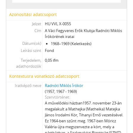
Azonosítási adatcsoport
Jelzet
HU VVL X-0055
Cím
A Váci Fegyveres Erők Klubja Radnóti Miklós
Írókörének iratai
Dátum(ok)
1968–1969 (Keletkezés)
Leírási szint
Fond
Terjedelem,
0,05 ifm
adathordozók
Kontextusra vonatkozó adatcsoport
Iratképző neve
Radnóti Miklós Írókör
(1957, 1967 - 1969)
Szervtörténet
A művelődési házban1957. november 23-án
megalakult a Mathejka (Matheika) Matejka
János Irodalmi Kör, Tihanyi Ernő vezetésével.
Ez 1964-ben szűnt meg. 1967-ben Móricz
Valéria újra megszervezte a kört, mely a
pártházban, a Szakmaközi Bizottság (SZMT)
...