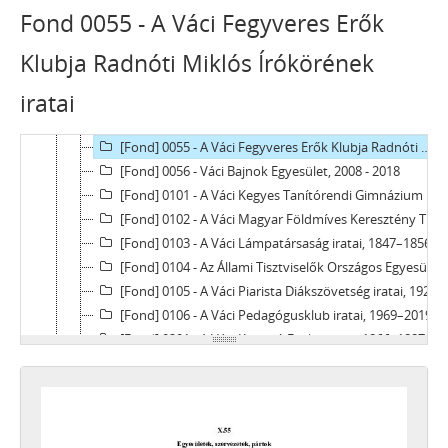
[fondfőcsoport] X - EGYESÜLETEK, (TÖMEG)SZERVEZETEK, PÁRTOK, 1821–2002
Fond 0055 - A Váci Fegyveres Erők
[Fond] 0001 - A Tulipán Szövetség Váci és Vácvidéki Magyar Védőegyesület iratai, 1907–1914
[Fond] 0051 - A Váci Lövészegylet iratai, 1897–1924
Klubja Radnóti Miklós Írókörének
[Fond] 0052 - A Váci Kegyes Tanítórendi Gimnázium Sportkörének (evezős szakosztály) iratai, 1936–1944
iratai
[Fond] 0053 - A Váci Bástya Sportkör iratai, 1955
[Fond] 0054 - Váci labdarúgó-szervezetek iratainak levéltári gyűjteménye, 1989–2002
[Fond] 0055 - A Váci Fegyveres Erők Klubja Radnóti Miklós Írókörének iratai, 1968–1969
[Fond] 0056 - Váci Bajnok Egyesület, 2008 - 2018
[Fond] 0101 - A Váci Kegyes Tanítórendi Gimnázium 192. sz. Erdősi Imre Cserkészcsapatának iratai, 1920–1947
[Fond] 0102 - A Váci Magyar Földmíves Keresztény Társaság iratai, 1821–1831
[Fond] 0103 - A Váci Lámpatársaság iratai, 1847–1856
[Fond] 0104 - Az Állami Tisztviselők Országos Egyesülete váci körének iratai, 1907–1913
[Fond] 0105 - A Váci Piarista Diákszövetség iratai, 1928
[Fond] 0106 - A Váci Pedagógusklub iratai, 1969–2019
[Fond] 0201 - A Váci Kaszinó Egylet iratai, 1866–1887
[Fond] 0202 - A Vácvidéki Egyetemi Ifjak Körének iratai, 1889–1892
[Fond] 0203 - A Siketnémákat Gyámolító Váci Egyesület iratai, 1908–1949
[Fond] 0204 - A Váci Városvédők és Városszépítők Egyesületének iratai, 1987–2009
[Fond] 0205 - A Mozgáskorlátozottak Közép-Magyarországi Regionális Egyesületének ir., 1979–1985