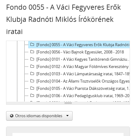
X - EGYESÜLETEK, (TÖMEG)SZERVEZETEK, PÁRTOK, 1821–2002
Fondo 0055 - A Váci Fegyveres Erők
[Fondo] 0001 - A Tulipán Szövetség Váci és Vácvidéki Magyar Védőegyesület iratai, 1907–1914
[Fondo] 0051 - A Váci Lövészegylet iratai, 1897–1924
Klubja Radnóti Miklós Írókörének
[Fondo] 0052 - A Váci Kegyes Tanítórendi Gimnázium Sportkörének (evezős szakosztály) iratai, 1936–1944
iratai
[Fondo] 0053 - A Váci Bástya Sportkör iratai, 1955
[Fondo] 0054 - Váci labdarúgó-szervezetek iratainak levéltári gyűjteménye, 1989–2002
[Fondo] 0055 - A Váci Fegyveres Erők Klubja Radnóti Miklós Írókörének iratai, 1968–1969
[Fondo] 0056 - Váci Bajnok Egyesület, 2008 - 2018
[Fondo] 0101 - A Váci Kegyes Tanítórendi Gimnázium 192. sz. Erdősi Imre Cserkészcsapatának iratai, 1920–1947
[Fondo] 0102 - A Váci Magyar Földmíves Keresztény Társaság iratai, 1821–1831
[Fondo] 0103 - A Váci Lámpatársaság iratai, 1847–1856
[Fondo] 0104 - Az Állami Tisztviselők Országos Egyesülete váci körének iratai, 1907–1913
[Fondo] 0105 - A Váci Piarista Diákszövetség iratai, 1928
[Fondo] 0106 - A Váci Pedagógusklub iratai, 1969–2019
[Fondo] 0201 - A Váci Kaszinó Egylet iratai, 1866–1887
[Fondo] 0202 - A Vácvidéki Egyetemi Ifjak Körének iratai, 1889–1892
Otros idiomas disponibles
[Fondo] 0203 - A Siketnémákat Gyámolító Váci Egyesület iratai, 1908–1949
[Fondo] 0204 - A Váci Városvédők és Városszépítők Egyesületének iratai, 1987–2009
[Fondo] 0205 - A Mozgáskorlátozottak Közép-Magyarországi Regionális Egyesületének ir., 1979–1985