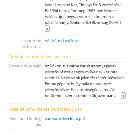
János Irodalmi Kör, Tihanyi Ernő vezetésével.
Ez 1964-ben szűnt meg. 1967-ben Móricz
Valéria újra megszervezte a kört, mely a
pártházban, a Szakmaközi Bizottság (SZMT)
...
»
Institución
Vác Város Levéltára
archivística
Área de contenido y estructura
Sistema de arreglo
Az írókör levéltárba került iratanyagának
jelentős részét a tagok műveinek kéziratai
teszik ki. A kéziratok jelentős részét Mészáros
Emma gépelte le, így nála maradt ezek
jelentős része. Ezek többségét a szerzők
betűrendje szerint rendeztük, azonban a
...
»
Área de condiciones de acceso y uso
Generated finding
vac-varos-leveltara.pdf
aid