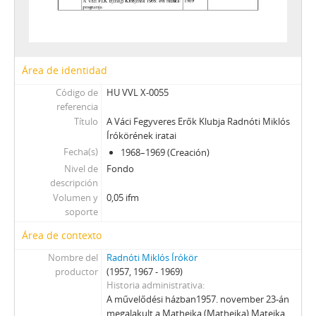
Área de identidad
Código de
HU VVL X-0055
referencia
Título
A Váci Fegyveres Erők Klubja Radnóti Miklós
Írókörének iratai
Fecha(s)
1968–1969 (Creación)
Nivel de
Fondo
descripción
Volumen y
0,05 ifm
soporte
Área de contexto
Nombre del
Radnóti Miklós Írókör
productor
(1957, 1967 - 1969)
Historia administrativa
A művelődési házban1957. november 23-án
megalakult a Mathejka (Matheika) Matejka