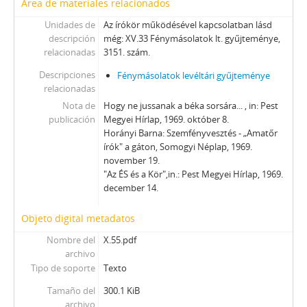
Área de materiales relacionados
Unidades de
Az írókör működésével kapcsolatban lásd
descripción
még: XV.33 Fénymásolatok lt. gyűjteménye,
relacionadas
3151. szám.
Descripciones
Fénymásolatok levéltári gyűjteménye
relacionadas
Nota de
Hogy ne jussanak a béka sorsára... , in: Pest
publicación
Megyei Hírlap, 1969. október 8.
Horányi Barna: Szemfényvesztés - „Amatőr
írók" a gáton, Somogyi Néplap, 1969.
november 19.
"Az ÉS és a Kör",in.: Pest Megyei Hírlap, 1969.
december 14.
Objeto digital metadatos
Nombre del
X.55.pdf
archivo
Tipo de soporte
Texto
Tamaño del
300.1 KiB
archivo