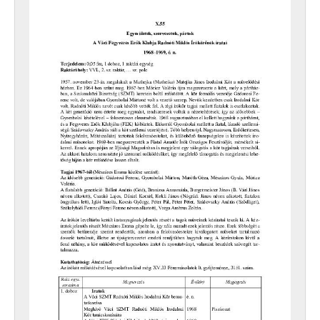
[Fondo] 0801 - A Vác Városi Tanács Szakszervezeti Bizottságának (1951-ig a Magyar Közalkalmazottak Országos Szakszervezete Váci Városházi Szakszervezeti Bizottságának) iratai, 1950–1951, 1962
XI - GAZDASÁGI SZERVEK, 1876–1956
XII - EGYHÁZI SZERVEZETEK, INTÉZMÉNYEK, 1764 –1950
XIII - CSALÁDOK, 1821–2007
XIV - SZEMÉLYEK, 1800–2016
XV - GYŰJTEMÉNYEK, 1074–2016
XVI - A NÉPKÖZTÁRSASÁG ÉS A TANÁCSKÖZTÁRSASÁG FORRADALMI SZERVEI, 1919
XVII - NÉPHATALMI ÉS KÜLÖNLEGES FELADATOKRA LÉTREJÖTT BIZOTTSÁGOK, 1945–1990
XXIII - TANÁCSOK, 1945–1990
XXIV - AZ ÁLLAMIGAZGATÁS TERÜLETI SZERVEI, 1952–1991
XXIX - GAZDASÁGI SZERVEK, 1946–2010
XXX - SZÖVETKEZETEK, 1949–2015
XXXVII - MEGYEI JOGÚ VÁROSI, VÁROSI ÉS KÖZSÉGI ÖNKORMÁNYZATOK, 1989–2014