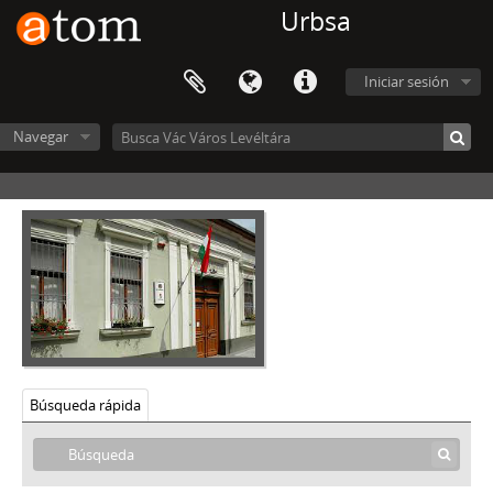
Urbsa
Iniciar sesión
Navegar
Vác Város Levéltára, 1612 - 2016
Búsqueda rápida
V - MEZŐVÁROSOK, RENDEZETT TANÁCSÚ VÁROSOK, KÖZSÉGEK, 1612–1952
VIII - TANINTÉZETEK, INTÉZMÉNYEK, 1773–2006
IX - TESTÜLETEK, 1705–1970