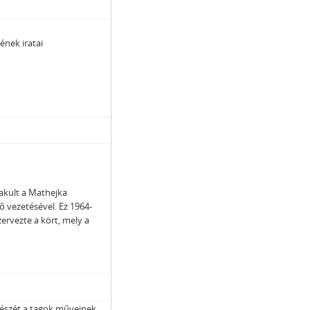
ének iratai
kult a Mathejka
ő vezetésével. Ez 1964-
ervezte a kört, mely a
 részét a tagok műveinek