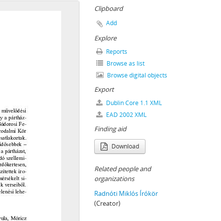
gos Szakszervezete Váci Városházi Szakszervezeti Bizottságának) iratai, 1950–1951, 1962
Clipboard
Add
Explore
Reports
Browse as list
Browse digital objects
EI, 1919
GOK, 1945–1990
Export
Dublin Core 1.1 XML
EAD 2002 XML
Finding aid
Download
 1989–2014
Related people and
organizations
Radnóti Miklós Írókör
(Creator)