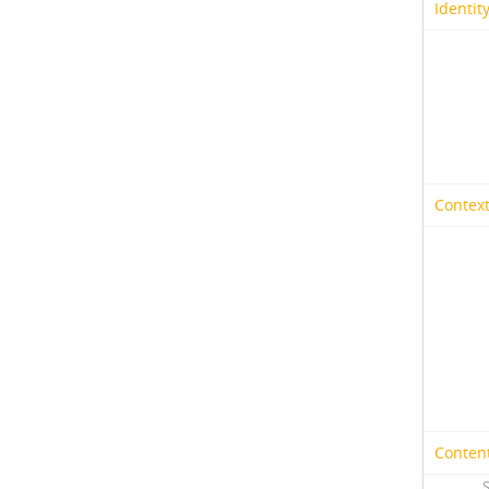
Identit
Context
Content