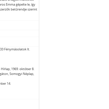
záros Emma gépelte le, így
szerzők betűrendje szerint
33 Fénymásolatok lt.
 Hírlap, 1969. október 8.
 gáton, Somogyi Néplap,
mber 14.