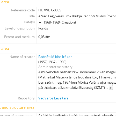
y area
Reference code
HU VVL X-0055
Title
A Váci Fegyveres Erők Klubja Radnóti Miklós Írókör
Date(s)
1968–1969 (Creation)
Level of description
Fonds
Extent and medium
0,05 ifm
 area
Name of creator
Radnóti Miklós Írókör
(1957, 1967 - 1969)
Administrative history
A művelődési házban1957. november 23-án megala
(Matheika) Matejka János Irodalmi Kör, Tihanyi Ern
ben szűnt meg. 1967-ben Móricz Valéria újra megsz
pártházban, a Szakmaközi Bizottság (SZMT)
...
»
Repository
Vác Város Levéltára
 and structure area
System of arrangement
Az írókör levéltárba került iratanyagának jelentős