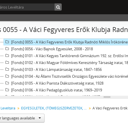
X - EGYESÜLETEK, (TÖMEG)SZERVEZETEK, PÁRTOK, 1821–2002
[Fonds] 0001 - A Tulipán Szövetség Váci és Vácvidéki Magyar Védőegye
[Fonds] 0051 - A Váci Lövészegylet iratai, 1897–1924
[Fonds] 0052 - A Váci Kegyes Tanítórendi Gimnázium Sportkörének (ev
 0055 - A Váci Fegyveres Erők Klubja Radnó
[Fonds] 0053 - A Váci Bástya Sportkör iratai, 1955
[Fonds] 0054 - Váci labdarúgó-szervezetek iratainak levéltári gyűjte
[Fonds] 0055 - A Váci Fegyveres Erők Klubja Radnóti Miklós Íróköréne
[Fonds] 0056 - Váci Bajnok Egyesület, 2008 - 2018
[Fonds] 0101 - A Váci Kegyes Tanítórendi Gimnázium 192. sz. Erdősi 
[Fonds] 0102 - A Váci Magyar Földmíves Keresztény Társaság iratai, 
[Fonds] 0103 - A Váci Lámpatársaság iratai, 1847–1856
[Fonds] 0104 - Az Állami Tisztviselők Országos Egyesülete váci köréne
[Fonds] 0105 - A Váci Piarista Diákszövetség iratai, 1928
[Fonds] 0106 - A Váci Pedagógusklub iratai, 1969–2019
[Fonds] 0201 - A Váci Kaszinó Egylet iratai, 1866–1887
[Fonds] 0202 - A Vácvidéki Egyetemi Ifjak Körének iratai, 1889–1892
 Levéltára
EGYESÜLETEK, (TÖMEG)SZERVEZETEK, PÁRTOK
[Fonds] 0203 - A Siketnémákat Gyámolító Váci Egyesület iratai, 1908–
[Fonds] 0204 - A Váci Városvédők és Városszépítők Egyesületének ira
r languages available
[Fonds] 0205 - A Mozgáskorlátozottak Közép-Magyarországi Regionáli