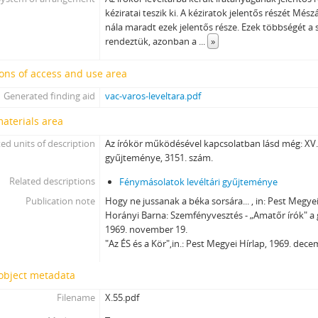
kéziratai teszik ki. A kéziratok jelentős részét Més
nála maradt ezek jelentős része. Ezek többségét a 
rendeztük, azonban a
...
»
ons of access and use area
Generated finding aid
vac-varos-leveltara.pdf
materials area
ed units of description
Az írókör működésével kapcsolatban lásd még: XV.
gyűjteménye, 3151. szám.
Related descriptions
Fénymásolatok levéltári gyűjteménye
Publication note
Hogy ne jussanak a béka sorsára... , in: Pest Megyei
Horányi Barna: Szemfényvesztés - „Amatőr írók" a
1969. november 19.
"Az ÉS és a Kör",in.: Pest Megyei Hírlap, 1969. dece
 object metadata
Filename
X.55.pdf