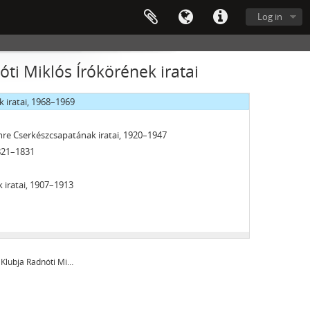
Log in
sület iratai, 1907–1914
ezős szakosztály) iratai, 1936–1944
ti Miklós Írókörének iratai
ménye, 1989–2002
k iratai, 1968–1969
Imre Cserkészcsapatának iratai, 1920–1947
1821–1831
k iratai, 1907–1913
A Váci Fegyveres Erők Klubja Radnóti Miklós Írókörének iratai
1949
tai, 1987–2009
s Egyesületének ir., 1979–1985