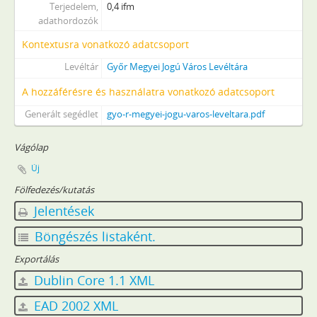
Terjedelem,
0,4 ifm
[Fond] 1051 - Ferenczy Antal kir. kamara által kiküldött biztos működésére vonatkozó iratok (acta Comissionis Ferenczyanae), 1778–1788
adathordozók
[Fond] 1055 - Győr Szab. kir. város választó közönségének iratai, 1743–1841
Kontextusra vonatkozó adatcsoport
[Fond] 1056 - Győr Szabad Királyi város tanácsának iratai, 1743–1854 (1726–1879)
[Fond] 1057 - Győr gazdasági bizottságának jegyzőkönyvei, 1743–1849
Levéltár
Győr Megyei Jogú Város Levéltára
[Fond] 1058 - Győr város szegényekre és árvákra ügyelő bizottmányának iratai, (1777) 1831–1847
A hozzáférésre és használatra vonatkozó adatcsoport
[Fond] 1059 - Bástyabontó bizottság iratai, 1820–1912
Generált segédlet
gyo-r-megyei-jogu-varos-leveltara.pdf
[Fond] 1063 - Győr város kamarási hivatalának iratai, 1742–1849 (1888)
[Fond] 1064 - Győr város adópénztárának iratai, 1743–1847
Vágólap
[Fond] 1065 - Győr város árva-pénztárának iratai, 1745–1847
[Fond] 1067 - Győr város vásári bírósága és csendőrségének iratai, 1829–1859
Új
[Fond] 1069 - Győr város törvényszékének iratai, 1743–1850
Fölfedezés/kutatás
[Fond] 1070 - Egyesített iratok, 1819–1848
Jelentések
[Fond] 1102 - Győr Szabad Királyi Város Tanácsának iratai, 1848–1850
Böngészés listaként.
[Fond] 1103 - Győr város árva-bizotmányának jegyzőkönyvei, 1848–1849
[Fond] 1104 - Győr város házipénztárának iratai, 1849
Exportálás
[Fond] 1105 - Győr város adópénztárának iratai, 1848–1849
Dublin Core 1.1 XML
[Fond] 1151 - Győr város községtanácsának iratai, 1850–1875
[Fond] 1153 - Győr város gazdasági bizottságának jegyzőkönyvei, 1850–1860
EAD 2002 XML