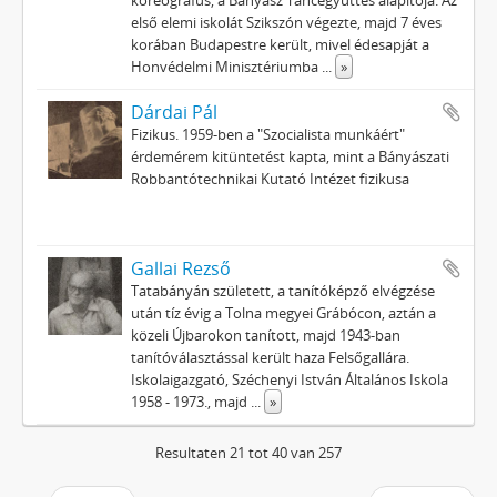
koreográfus, a Bányász Táncegyüttes alapítója. Az
első elemi iskolát Szikszón végezte, majd 7 éves
korában Budapestre került, mivel édesapját a
Honvédelmi Minisztériumba
...
»
Dárdai Pál
Fizikus. 1959-ben a "Szocialista munkáért"
érdemérem kitüntetést kapta, mint a Bányászati
Robbantótechnikai Kutató Intézet fizikusa
Gallai Rezső
Tatabányán született, a tanítóképző elvégzése
után tíz évig a Tolna megyei Grábócon, aztán a
közeli Újbarokon tanított, majd 1943-ban
tanítóválasztással került haza Felsőgallára.
Iskolaigazgató, Széchenyi István Általános Iskola
1958 - 1973., majd
...
»
Resultaten 21 tot 40 van 257