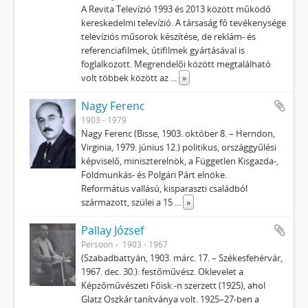
A Revita Televízió 1993 és 2013 között működő
kereskedelmi televízió. A társaság fő tevékenysége
televíziós műsorok készítése, de reklám- és
referenciafilmek, útifilmek gyártásával is
foglalkozott. Megrendelői között megtalálható
volt többek között az
...
»
Nagy Ferenc
1903 - 1979
Nagy Ferenc (Bisse, 1903. október 8. – Herndon,
Virginia, 1979. június 12.) politikus, országgyűlési
képviselő, miniszterelnök, a Független Kisgazda-,
Földmunkás- és Polgári Párt elnöke.
Református vallású, kisparaszti családból
származott, szülei a 15
...
»
Pallay József
Persoon
1903 - 1967
(Szabadbattyán, 1903. márc. 17. – Székesfehérvár,
1967. dec. 30.): festőművész. Oklevelet a
Képzőművészeti Főisk.-n szerzett (1925), ahol
Glatz Oszkár tanítványa volt. 1925–27-ben a