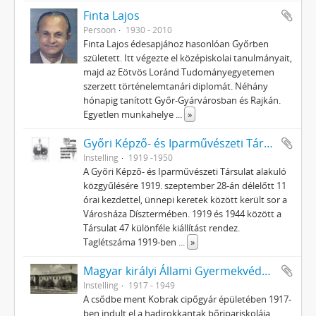
Finta Lajos
Persoon
1930 - 2010
Finta Lajos édesapjához hasonlóan Győrben
született. Itt végezte el középiskolai tanulmányait,
majd az Eötvös Loránd Tudományegyetemen
szerzett történelemtanári diplomát. Néhány
hónapig tanított Győr-Gyárvárosban és Rajkán.
Egyetlen munkahelye
...
»
Győri Képző- és Iparművészeti Társulat
Instelling
1919 -1950
A Győri Képző- és Iparművészeti Társulat alakuló
közgyűlésére 1919. szeptember 28-án délelőtt 11
órai kezdettel, ünnepi keretek között került sor a
Városháza Dísztermében. 1919 és 1944 között a
Társulat 47 különféle kiállítást rendez.
Taglétszáma 1919-ben
...
»
Magyar királyi Állami Gyermekvédelem Bőripariskolája és Kertészeti Iskolája
Instelling
1917 - 1949
A csődbe ment Kobrak cipőgyár épületében 1917-
ben indult el a hadirokkantak bőripariskolája.