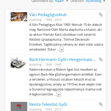
Gesorteerd op:
Naam
Direction:
Ascending
Váci Pedagógusklub
Instelling
1969 - 2019
A Váci Pedagógus Klub 1969. február 15-én alakult
meg. Bartosné Oláh Márta alapította a klubot, aki
az akkori Hámán Kató iskolában volt tanárnő.
Később újraalapította , Tóthné Dévánszki
Erzsébet, Taglétszáma néhány év alatt több százra
emelkedett. Ekkor
...
»
Back Hermann Győri Hengermalom Rt.
Instelling
1846 - 1945
Nádorvárosban a Malom liget őrzi nevében az
egykori Back-féle gőzhengermalom emlékét. Ezen
a területen, a Hosszú utcában készült el az az
épületegyüttes, amely az 1910-es évek elején már
a Dunántúl legnagyobb teljesítményű malma volt.
A legkorszerűbb
...
»
Revita Televízió Győr
Instelling
1993 - 2013