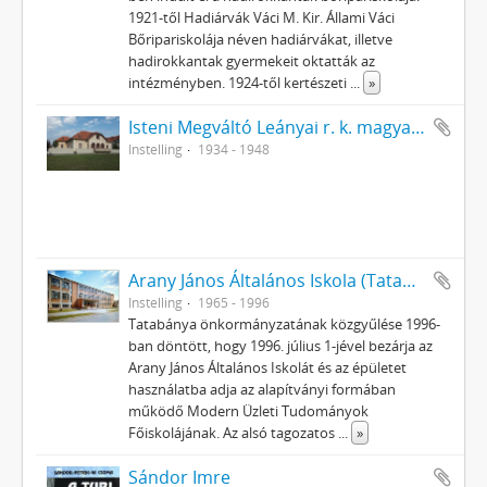
1921-től Hadiárvák Váci M. Kir. Állami Váci
Bőripariskolája néven hadiárvákat, illetve
hadirokkantak gyermekeit oktatták az
intézményben. 1924-től kertészeti
...
»
Isteni Megváltó Leányai r. k. magyar-német Magán Elemi Iskola (1934-1946)
Instelling
1934 - 1948
Arany János Általános Iskola (Tatabánya Újváros)
Instelling
1965 - 1996
Tatabánya önkormányzatának közgyűlése 1996-
ban döntött, hogy 1996. július 1-jével bezárja az
Arany János Általános Iskolát és az épületet
használatba adja az alapítványi formában
működő Modern Üzleti Tudományok
Főiskolájának. Az alsó tagozatos
...
»
Sándor Imre