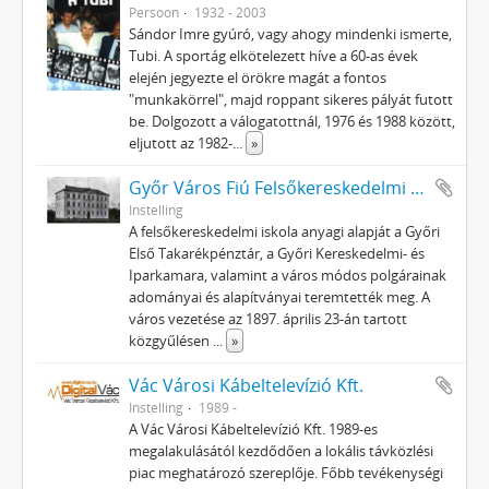
Persoon
1932 - 2003
Sándor Imre gyúró, vagy ahogy mindenki ismerte,
Tubi. A sportág elkötelezett híve a 60-as évek
elején jegyezte el örökre magát a fontos
"munkakörrel", majd roppant sikeres pályát futott
be. Dolgozott a válogatottnál, 1976 és 1988 között,
eljutott az 1982-
...
»
Győr Város Fiú Felsőkereskedelmi Iskolája
Instelling
A felsőkereskedelmi iskola anyagi alapját a Győri
Első Takarékpénztár, a Győri Kereskedelmi- és
Iparkamara, valamint a város módos polgárainak
adományai és alapítványai teremtették meg. A
város vezetése az 1897. április 23-án tartott
közgyűlésen
...
»
Vác Városi Kábeltelevízió Kft.
Instelling
1989 -
A Vác Városi Kábeltelevízió Kft. 1989-es
megalakulásától kezdődően a lokális távközlési
piac meghatározó szereplője. Főbb tevékenységi