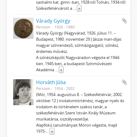
sashalmi kat. gimn.-ban, 1928-tól Tolnán, 1934-től
Székesfehérvárott a
...
»
Várady György
Persoon
1926 - 1980
Várady György (Nagyvárad, 1926. július 11. –
Budapest, 1980. november 29.) Jászai mari-díjas
magyar színrendező, színházigazgató, színész,
érdemes művész.
A színészképzőt Nagyváradon végezte el 1944-
ben. 1945-ben, a budapesti Színművészeti
Akadémia
...
»
Horváth Júlia
Persoon
1954 - 2002
(Mór, 1954. augusztus 8. – Székesfehérvár, 2002.
október 12.) irodalomtörténész, magyar nyelv és
irodalom és történelem szakos tanár, a
székesfehérvári Szent István Király Múzeum
munkatársa, osztályvezetője.
Alapfokú tanulmányait Móron végezte, majd
1975-
...
»