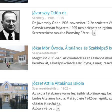
Jávorszky Ödön dr.
Személy
1906 - 1975
Dr. Jávorszky Ödön 1906. november 12-én született Vác
Gimnáziumban folytatta. 1925-ben belépett az irgalma
Szerzetesként tanult a Pázmány Péter
...
»
Jókai Mór Óvoda, Általános és Szakképző I
Szervezet/testület
Megszűnt 2011-ben. Az óvodások és az általános isko
kerültek át, a középiskolások a Krúdyba, a megüresedő
József Attila Általános Iskola
Szervezet/testület
1902 --
Az iskola Tatabánya város legrégibb iskoláinak egyike. 
Endre Általános Iskola. Mai épülete 1942-ben épült, 
oktatását szolgálta.
Azóta a város
...
»