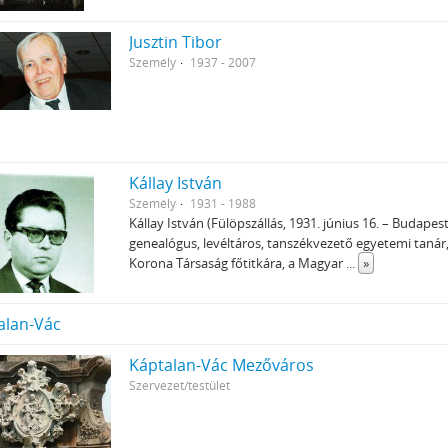
Jusztin Tibor
Személy
1937 - 2007
Kállay István
Személy
1931 - 1988
Kállay István (Fülöpszállás, 1931. június 16. – Budapes
genealógus, levéltáros, tanszékvezető egyetemi tanár,
Korona Társaság főtitkára, a Magyar
...
»
alan-Vác
Káptalan-Vác Mezőváros
Szervezet/testület