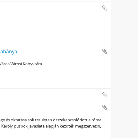
atabánya
 Város Városi Könyvtára
ége és oktatása sok területen összekapcsolódott a római
ky Károly püspök javaslata alapján kezdték megszervezni,