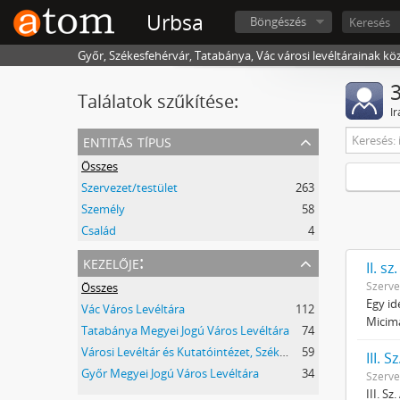
Urbsa
Böngészés
Győr, Székesfehérvár, Tatabánya, Vác városi levéltárainak kö
3
Találatok szűkítése:
I
entitás típus
Összes
Szervezet/testület
263
Személy
58
Család
4
kezelője:
II. s
Szerve
Összes
Egy id
Vác Város Levéltára
112
Micim
Tatabánya Megyei Jogú Város Levéltára
74
Városi Levéltár és Kutatóintézet, Székesfehérvár
59
III. 
Győr Megyei Jogú Város Levéltára
34
Szerve
III. S
1
1