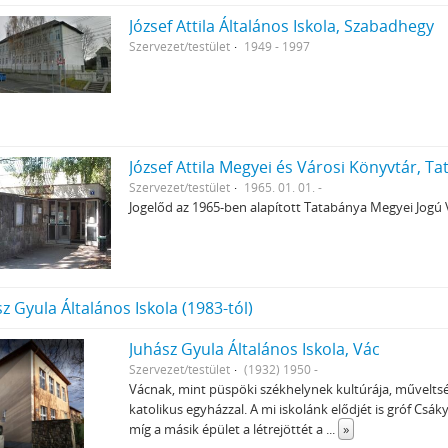
József Attila Általános Iskola, Szabadhegy
Szervezet/testület
1949 - 1997
József Attila Megyei és Városi Könyvtár, T
Szervezet/testület
1965. 01. 01. -
Jogelőd az 1965-ben alapított Tatabánya Megyei Jogú
z Gyula Általános Iskola (1983-tól)
Juhász Gyula Általános Iskola, Vác
Szervezet/testület
(1932) 1950 -
Vácnak, mint püspöki székhelynek kultúrája, művelts
katolikus egyházzal. A mi iskolánk elődjét is gróf Csá
míg a másik épület a létrejöttét a
...
»