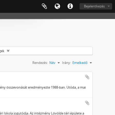
Bejelentkezés
gek
Rendezés:
Név
Irány:
Emelkedő
zmény összevonását eredményezte 1988-ban. Utóda, a mai
gári Iskola jogutódja. Az intézmény Lövölde téri épülete a