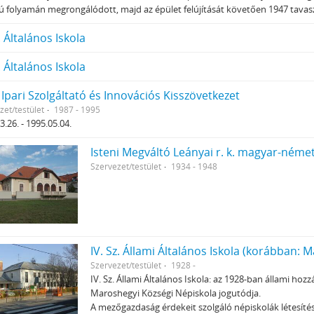
 folyamán megrongálódott, majd az épület felújítását követően 1947 tavasz
sz. Általános Iskola
sz. Általános Iskola
 Ipari Szolgáltató és Innovációs Kisszövetkezet
zet/testület
1987 - 1995
3.26. - 1995.05.04.
Isteni Megváltó Leányai r. k. magyar-néme
Szervezet/testület
1934 - 1948
IV. Sz. Állami Általános Iskola (korábban:
Szervezet/testület
1928 -
IV. Sz. Állami Általános Iskola: az 1928-ban állami hoz
Maroshegyi Községi Népiskola jogutódja.
A mezőgazdaság érdekeit szolgáló népiskolák létesítésér