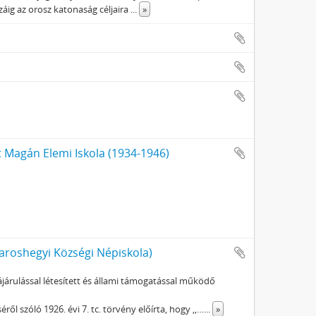
áig az orosz katonaság céljaira
...
»
t Magán Elemi Iskola (1934-1946)
 Maroshegyi Községi Népiskola)
zájárulással létesített és állami támogatással működő
ől szóló 1926. évi 7. tc. törvény előírta, hogy ,,…
...
»