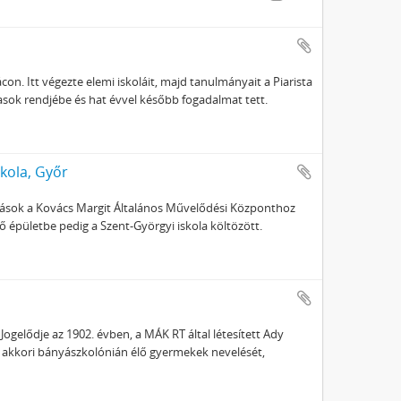
on. Itt végezte elemi iskoláit, majd tanulmányait a Piarista
sok rendjébe és hat évvel később fogadalmat tett.
skola, Győr
lások a Kovács Margit Általános Művelődési Központhoz
 épületbe pedig a Szent-Györgyi iskola költözött.
Jogelődje az 1902. évben, a MÁK RT által létesített Ady
az akkori bányászkolónián élő gyermekek nevelését,