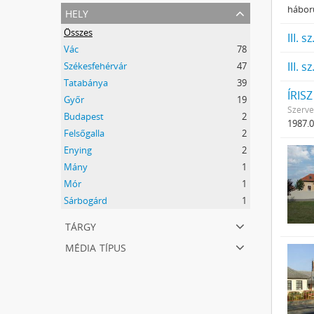
1
hely
háború
Összes
III. 
Vác
78
III. 
Székesfehérvár
47
Tatabánya
39
ÍRISZ
Győr
19
Szerve
Budapest
2
1987.0
Felsőgalla
2
Enying
2
Mány
1
Mór
1
Sárbogárd
1
tárgy
média típus