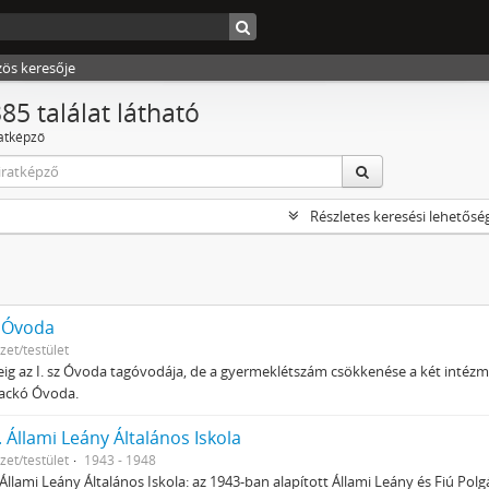
zös keresője
85 találat látható
ratképző
Részletes keresési lehetősé
z. Óvoda
zet/testület
eig az I. sz Óvoda tagóvodája, de a gyermeklétszám csökkenése a két inté
ackó Óvoda.
Sz. Állami Leány Általános Iskola
zet/testület
1943 - 1948
z. Állami Leány Általános Iskola: az 1943-ban alapított Állami Leány és Fiú Pol