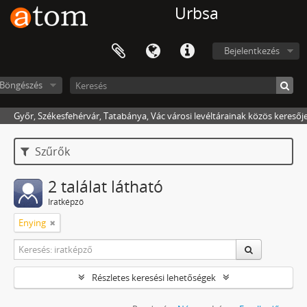
Urbsa
Bejelentkezés
Böngészés
Győr, Székesfehérvár, Tatabánya, Vác városi levéltárainak közös keresőj
Szűrők
2 találat látható
Iratképző
Enying
Részletes keresési lehetőségek