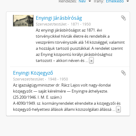
Rendezés:
Név
Irány:
Emelkedő
Enyingi Járásbíróság
Szervezet/testület
1871 - 1950
Az enyingi járásbíróságot az 1871. évi
törvénycikkel hívták életre és rendelték a
veszprémi törvényszék alá 14 községgel, valamint
a hozzájuk tartozó pusztákkal. A rendelet szerint
az Enying központú királyi járásbírósághoz
tartozott – akkori néven és
...
»
Enyingi Közjegyző
Szervezet/testület
1948 - 1950
Az igazságügyminiszter dr. Rácz Lajos volt nagy-ilondai
közjegyzőt — saját kérelmére — Enyingre áthelyezte.
(25.200/1946. I. M. E. szám.)
A 4090/1949. sz. kormányrendelet elrendelte a közjegyzői és
közjegyző-helyettesi állások állami közszolgálati állássá
...
»