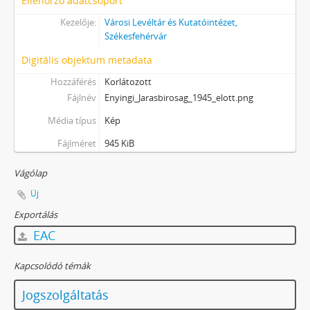
Ellenőrző adatcsoport
Kezelője:
Városi Levéltár és Kutatóintézet,
Székesfehérvár
Digitális objektum metadata
Hozzáférés
Korlátozott
Fájlnév
Enyingi_Jarasbirosag_1945_elott.png
Média típus
Kép
Fájlméret
945 KiB
Vágólap
Új
Exportálás
EAC
Kapcsolódó témák
Jogszolgáltatás