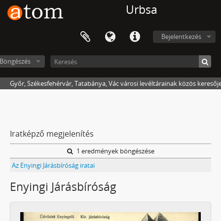
Urbsa
Bejelentkezés
Böngészés
Győr, Székesfehérvár, Tatabánya, Vác városi levéltárainak közös keresőj
Iratképző megjelenítés
1 eredmények böngészése
Az Enyingi Járásbíróság iratai
Enyingi Járásbíróság