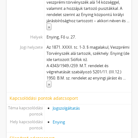
veszprémi törvényszék alá 14 községgel,
valamint a hozzájuk tartozó pusztákkal. A
rendelet szerint az Enying központú királyi
járásbírósághoz tartozott – akkori néven és
...
»
Helyek
Enying, Fő u. 27.
Jogi helyzete
Az 1871. XXXII. tc. 1-3. § magalakul, Veszprémi
Törvényszék alá tartozik, székhely: Enying (de
ide tartozott Siófok is).
A 4343/1949./259. M.T. rendelet és
végrehatását szabályozó 5201/11. (III.12.)
1950. B.M. sz. rendelet az enyingi járást és
...
»
Kapcsolódási pontok adatcsoport
Téma kapcsolódási
Jogszolgáltatás
pontok
Hely kapcsolódási
Enying
pontok