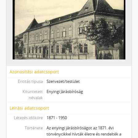
Azonosítási adatcsoport
Entitás típusa
Szervezet/testület
Kitüntetett
Enyingi Járásbíróság
névalak
Leírási adatcsoport
Létezés időköre
1871 - 1950
Története
Az enyingi járásbíróságot az 1871. évi
törvénycikkel hívták életre és rendelték a