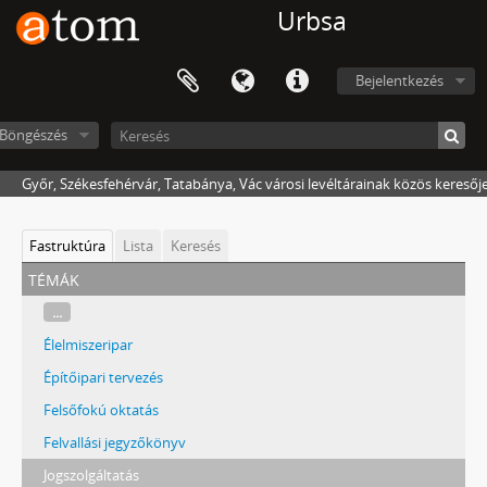
Urbsa
Bejelentkezés
Böngészés
Győr, Székesfehérvár, Tatabánya, Vác városi levéltárainak közös keresőj
Fastruktúra
Lista
Keresés
témák
...
Élelmiszeripar
Építőipari tervezés
Felsőfokú oktatás
Felvallási jegyzőkönyv
Jogszolgáltatás