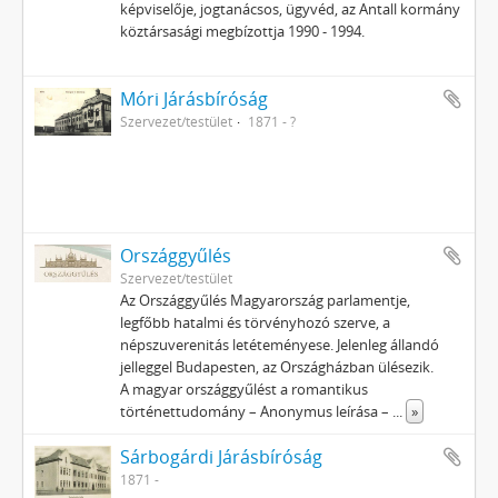
képviselője, jogtanácsos, ügyvéd, az Antall kormány
köztársasági megbízottja 1990 - 1994.
Móri Járásbíróság
Szervezet/testület
1871 - ?
Országgyűlés
Szervezet/testület
Az Országgyűlés Magyarország parlamentje,
legfőbb hatalmi és törvényhozó szerve, a
népszuverenitás letéteményese. Jelenleg állandó
jelleggel Budapesten, az Országházban ülésezik.
A magyar országgyűlést a romantikus
történettudomány – Anonymus leírása –
...
»
Sárbogárdi Járásbíróság
1871 -