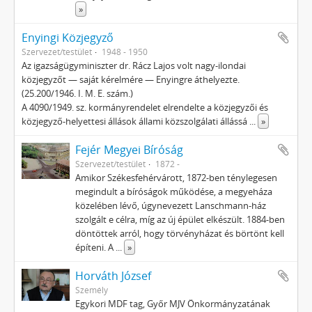
»
Enyingi Közjegyző
Szervezet/testület
1948 - 1950
Az igazságügyminiszter dr. Rácz Lajos volt nagy-ilondai
közjegyzőt — saját kérelmére — Enyingre áthelyezte.
(25.200/1946. I. M. E. szám.)
A 4090/1949. sz. kormányrendelet elrendelte a közjegyzői és
közjegyző-helyettesi állások állami közszolgálati állássá
...
»
Fejér Megyei Bíróság
Szervezet/testület
1872 -
Amikor Székesfehérvárott, 1872-ben ténylegesen
megindult a bíróságok működése, a megyeháza
közelében lévő, úgynevezett Lanschmann-ház
szolgált e célra, míg az új épület elkészült. 1884-ben
döntöttek arról, hogy törvényházat és börtönt kell
építeni. A
...
»
Horváth József
Személy
Egykori MDF tag, Győr MJV Önkormányzatának