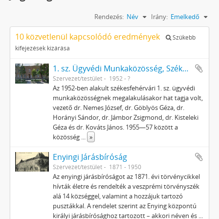
Rendezés:
Név
Irány:
Emelkedő
10 közvetlenül kapcsolódó eredmények
Szűkebb
kifejezések kizárása
1. sz. Ügyvédi Munkaközösség, Székesfehérvár
Szervezet/testület
1952 - ?
Az 1952-ben alakult székesfehérvári 1. sz. ügyvédi
munkaközösségnek megalakulásakor hat tagja volt,
vezető dr. Nemes József, dr. Göblyös Géza, dr.
Horányi Sándor, dr. Jámbor Zsigmond, dr. Kisteleki
Géza és dr. Kováts János. 1955—57 között a
közösség
...
»
Enyingi Járásbíróság
Szervezet/testület
1871 - 1950
Az enyingi járásbíróságot az 1871. évi törvénycikkel
hívták életre és rendelték a veszprémi törvényszék
alá 14 községgel, valamint a hozzájuk tartozó
pusztákkal. A rendelet szerint az Enying központú
királyi járásbírósághoz tartozott – akkori néven és
...