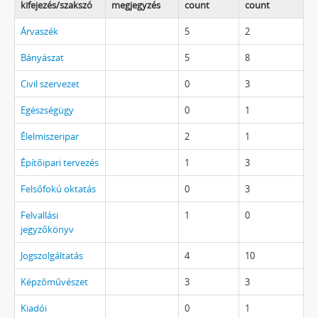
kifejezés/szakszó
megjegyzés
count
count
Árvaszék
5
2
Bányászat
5
8
Civil szervezet
0
3
Egészségügy
0
1
Élelmiszeripar
2
1
Építőipari tervezés
1
3
Felsőfokú oktatás
0
3
Felvallási
1
0
jegyzőkönyv
Jogszolgáltatás
4
10
Képzőművészet
3
3
Kiadói
0
1