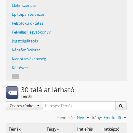
Élelmiszeripar
Építőipari tervezés
Felsőfokú oktatás
Felvallási jegyzőkönyv
Jogszolgáltatás
Képzőművészet
Kiadói tevékenység
Költészet
...
30 találat látható
Témák
Összes címke
Rendezés:
Név
Irány:
Emelkedő
Témák
Tárgy -
Iratleírás
Iratképző