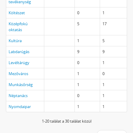
tevékenység
Költészet
0
1
Középfokú
5
17
oktatás
Kultúra
1
5
Labdarúgás
9
9
Levéltárügy
0
1
Mezőváros
1
0
Munkásőrség
1
1
Néptanács
0
1
Nyomdaipar
1
1
1-20 találat a 30 találat közül