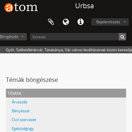
Urbsa
Bejelentkezés
Böngészés
Győr, Székesfehérvár, Tatabánya, Vác városi levéltárainak közös keresőj
Témák böngészése
témák
Árvaszék
Bányászat
Civil szervezet
Egészségügy