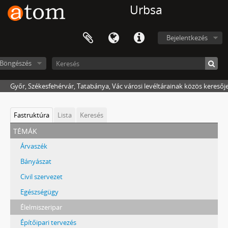
Urbsa
Bejelentkezés
Böngészés
Győr, Székesfehérvár, Tatabánya, Vác városi levéltárainak közös keresőj
Fastruktúra
Lista
Keresés
témák
Árvaszék
Bányászat
Civil szervezet
Egészségügy
Élelmiszeripar
Építőipari tervezés