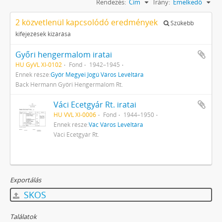
Rendezés:
Cím
Irány:
Emelkedő
2 közvetlenül kapcsolódó eredmények
Szűkebb
kifejezések kizárása
Győri hengermalom iratai
HU GyVL XI-0102
Fond
1942–1945
Ennek része:
Győr Megyei Jogú Város Levéltára
Back Hermann Győri Hengermalom Rt.
Váci Ecetgyár Rt. iratai
HU VVL XI-0006
Fond
1944–1950
Ennek része:
Vác Város Levéltára
Váci Ecetgyár Rt.
Exportálás
SKOS
Találatok