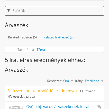
Szűrők
Árvaszék
Related Iratleírás (5)
Related Iratképző (2)
Taxonómia
Témák
5 Iratleírás eredmények ehhez:
Árvaszék
Rendezés:
Cím
Irány:
Emelkedő
5 közvetlenül kapcsolódó eredmények
Szűkebb
kifejezések kizárása
Győr thj. város árvaszékének iratai