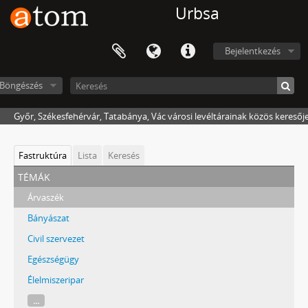
Urbsa
Bejelentkezés
Böngészés
Győr, Székesfehérvár, Tatabánya, Vác városi levéltárainak közös keresőj
Fastruktúra
Lista
Keresés
témák
Árvaszék
Bányászat
Civil szervezet
Egészségügy
Élelmiszeripar
...