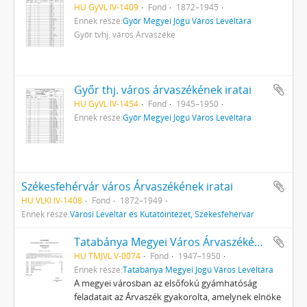
HU GyVL IV-1409
Fond
1872–1945
Ennek része:
Győr Megyei Jogú Város Levéltára
Győr tvhj. város Árvaszéke
Győr thj. város árvaszékének iratai
HU GyVL IV-1454
Fond
1945–1950
Ennek része:
Győr Megyei Jogú Város Levéltára
Székesfehérvár város Árvaszékének iratai
HU VLKI IV-1408
Fond
1872–1949
Ennek része:
Városi Levéltár és Kutatóintézet, Székesfehérvár
Tatabánya Megyei Város Árvaszékének iratai
HU TMJVL V-0074
Fond
1947–1950
Ennek része:
Tatabánya Megyei Jogú Város Levéltára
A megyei városban az elsőfokú gyámhatóság
feladatait az Árvaszék gyakorolta, amelynek elnöke