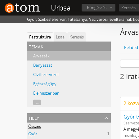
Urbsa
Böngészés
Győr, Székesfehérvár, Tatabánya, Vác városi levéltárainak kö
Árvas
Fastruktúra
Lista
Keresés
témák
Related 
Árvaszék
Bányászat
Civil szervezet
2 Ira
Egészségügy
Élelmiszeripar
...
2 közv
hely
Győr t
Szerveze
Összes
A megyé
Győr
1
munkájuk