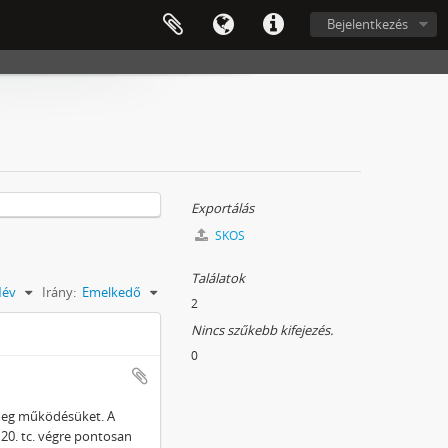
Bejelentkezés
Exportálás
SKOS
Találatok
év
Irány:
Emelkedő
2
Nincs szűkebb kifejezés.
0
 meg működésüket. A
20. tc. végre pontosan