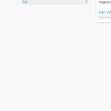
Vác
1
meghatár
Vác Vá
Szerveze