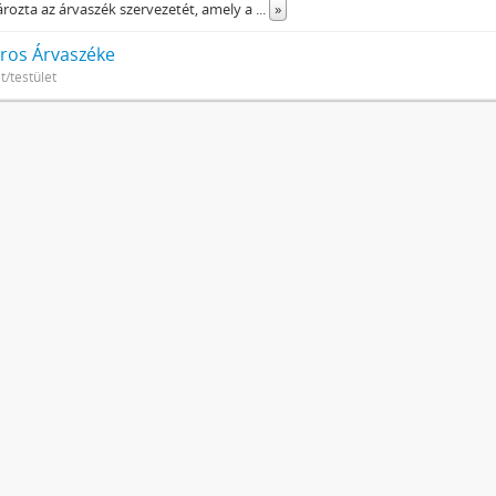
ozta az árvaszék szervezetét, amely a
...
»
ros Árvaszéke
t/testület