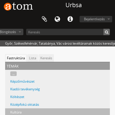
Urbsa
Bejelentkezés
Böngészés
Győr, Székesfehérvár, Tatabánya, Vác városi levéltárainak közös keresőj
Fastruktúra
Lista
Keresés
témák
...
Képzőművészet
Kiadói tevékenység
Költészet
Középfokú oktatás
Kultúra