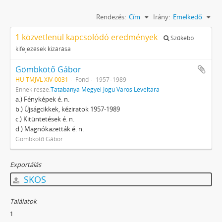
Rendezés:
Cím
Irány:
Emelkedő
1 közvetlenül kapcsolódó eredmények
Szűkebb
kifejezések kizárása
Gömbkötő Gábor
HU TMJVL XIV-0031
Fond
1957–1989
Ennek része:
Tatabánya Megyei Jogú Város Levéltára
a.) Fényképek é. n.
b.) Újságcikkek, kéziratok 1957-1989
c.) Kitüntetések é. n.
d.) Magnókazetták é. n.
Gombkötő Gábor
Exportálás
SKOS
Találatok
1