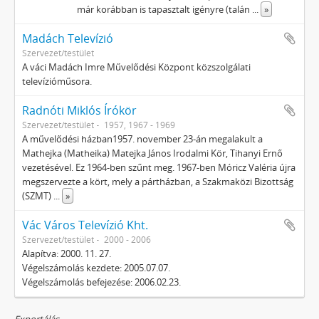
már korábban is tapasztalt igényre (talán
...
»
Madách Televízió
Szervezet/testület
A váci Madách Imre Művelődési Központ közszolgálati
televízióműsora.
Radnóti Miklós Írókör
Szervezet/testület
1957, 1967 - 1969
A művelődési házban1957. november 23-án megalakult a
Mathejka (Matheika) Matejka János Irodalmi Kör, Tihanyi Ernő
vezetésével. Ez 1964-ben szűnt meg. 1967-ben Móricz Valéria újra
megszervezte a kört, mely a pártházban, a Szakmaközi Bizottság
(SZMT)
...
»
Vác Város Televízió Kht.
Szervezet/testület
2000 - 2006
Alapítva: 2000. 11. 27.
Végelszámolás kezdete: 2005.07.07.
Végelszámolás befejezése: 2006.02.23.