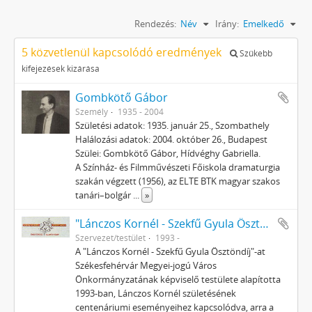
Rendezés:
Név
Irány:
Emelkedő
5 közvetlenül kapcsolódó eredmények
Szűkebb
kifejezések kizárása
Gombkötő Gábor
Személy
1935 - 2004
Születési adatok: 1935. január 25., Szombathely
Halálozási adatok: 2004. október 26., Budapest
Szülei: Gombkötő Gábor, Hídvéghy Gabriella.
A Színház- és Filmművészeti Főiskola dramaturgia
szakán végzett (1956), az ELTE BTK magyar szakos
tanári–bolgár
...
»
"Lánczos Kornél - Szekfű Gyula Ösztöndíj" Alapítvány
Szervezet/testület
1993 -
A "Lánczos Kornél - Szekfű Gyula Ösztöndíj"-at
Székesfehérvár Megyei-jogú Város
Önkormányzatának képviselő testülete alapította
1993-ban, Lánczos Kornél születésének
centenáriumi eseményeihez kapcsolódva, arra a