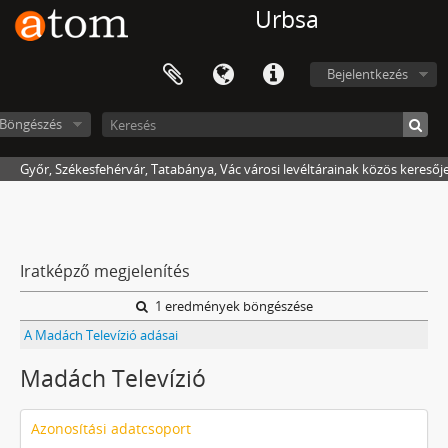
Urbsa
Bejelentkezés
Böngészés
Győr, Székesfehérvár, Tatabánya, Vác városi levéltárainak közös keresőj
Iratképző megjelenítés
1 eredmények böngészése
A Madách Televízió adásai
Madách Televízió
Azonosítási adatcsoport