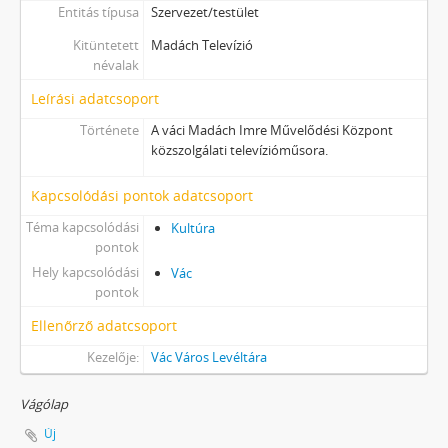
Entitás típusa
Szervezet/testület
Kitüntetett
Madách Televízió
névalak
Leírási adatcsoport
Története
A váci Madách Imre Művelődési Központ
közszolgálati televízióműsora.
Kapcsolódási pontok adatcsoport
Téma kapcsolódási
Kultúra
pontok
Hely kapcsolódási
Vác
pontok
Ellenőrző adatcsoport
Kezelője:
Vác Város Levéltára
Vágólap
Új