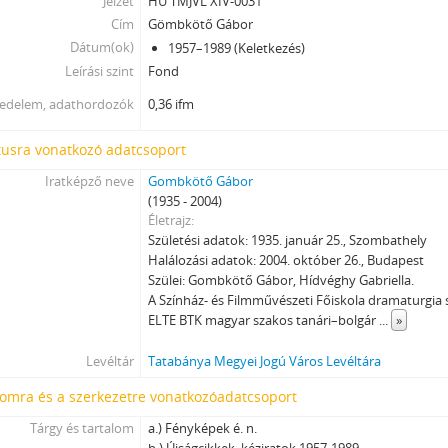
Jelzet
HU TMJVL XIV-0031
[fondfőcsoport] XXIV - Az államigazgatás területi szervei, 1899 - 2002
Cím
Gömbkötő Gábor
[fondfőcsoport] XXIX - Vállalatok, 1896 - 2004
Dátum(ok)
1957–1989 (Keletkezés)
[fondfőcsoport] XXXIII - Külön intézkedéssel levéltárba utalt iratok, 1895 
Leírási szint
Fond
[fondfőcsoport] XXXVII - MJV önkormányzatok, 1990 - 2012
jedelem, adathordozók
0,36 ifm
tusra vonatkozó adatcsoport
Iratképző neve
Gombkötő Gábor
(1935 - 2004)
Életrajz
Születési adatok: 1935. január 25., Szombathely
Halálozási adatok: 2004. október 26., Budapest
Szülei: Gombkötő Gábor, Hídvéghy Gabriella.
A Színház- és Filmművészeti Főiskola dramaturgia s
ELTE BTK magyar szakos tanári–bolgár
...
»
Levéltár
Tatabánya Megyei Jogú Város Levéltára
lomra és a szerkezetre vonatkozóadatcsoport
Tárgy és tartalom
a.) Fényképek é. n.