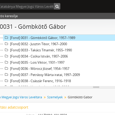
[Fond] 0025 - Dr. Ládai Jenő Tamás, 1970–2005
[Fond] 0026 - Mányoki Lászó, 1951–2005
[Fond] 0027 - Erdész Gyuláné, 1935–1965
zös keresője
[Fond] 0028 - Benczik Lajos, 1941–1975
 0031 - Gömbkötő Gábor
[Fond] 0029 - Madarász Anna, 1972–1996
[Fond] 0030 - Hubay Győző, 1939–2002
[Fond] 0031 - Gömbkötő Gábor, 1957–1989
[Fond] 0032 - Jusztin Tibor, 1967–2000
[Fond] 0033 - Takács Tihamér, 1955–1990
[Fond] 0034 - Csóka István, 1907–2006
[Fond] 0035 - Lois Viktor, 1931–1997
[Fond] 0036 - Mórocz József, 1954–1957
[Fond] 0037 - Petrássy Márta iratai, 1997–2009
[Fond] 0038 - Császár Ferenc, 1916–1918
[Fond] 0039 - Horváth Imre, 1949–2006
[Fond] 0040 - Halász István munkásőr parancsnok iratai, 1970-1990
 Megyei Jogú Város Levéltára
Személyek
Gömbkötő Gábor
[fondfőcsoport] XV - Gyűjtemények, 1223 - 2024
[fondfőcsoport] XVII - Néphatalmi és különleges feladatokra létrejött biz
tási adatcsoport
[fondfőcsoport] XXIII - Tanácsok, 1946 - 2002