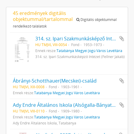
45 eredmények digitális
objektummal/tartalommal
Digitális objektummal
rendelkező találatok
314. sz. Ipari Szakmunkásképző Intézet (Fellner Jakab)
HU TMJVL VIII-0054
Fond
1953–1973
Ennek része:
Tatabánya Megyei Jogú Város Levéltára
314. sz. Ipari Szakmunkásképző Intézet (Fellner Jakab)
Ábrányi-Schotthauer(Mecskei)-család
HU TMJVL XIII-0008
Fond
1903–1961
Ennek része:
Tatabánya Megyei Jogú Város Levéltára
Ady Endre Általános Iskola (Alsógalla-Bányatelepi Elemi Népiskola; Tatabá­nya-Bányatelepi Elemi Népiskola; Ta­tabánya Ótelepi Elemi Népiskola) ira­tai
HU TMJVL VIII-0110
Fond
1909–1980
Ennek része:
Tatabánya Megyei Jogú Város Levéltára
Ady Endre Általános Iskola, Tatabánya