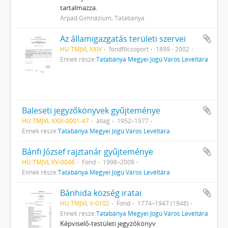
tartalmazza.
Árpád Gimnázium, Tatabánya
Az államigazgatás területi szervei
HU TMJVL XXIV
fondfőcsoport
1899 - 2002
Ennek része:
Tatabánya Megyei Jogú Város Levéltára
Baleseti jegyzőkönyvek gyűjteménye
HU TMJVL XXIX-0001-47
állag
1952–1977
Ennek része:
Tatabánya Megyei Jogú Város Levéltára
Bánfi József rajztanár gyűjteménye
HU TMJVL XV-0046
Fond
1998–2009
Ennek része:
Tatabánya Megyei Jogú Város Levéltára
Bánhida község iratai
HU TMJVL V-0102
Fond
1774–1947 (1948)
Ennek része:
Tatabánya Megyei Jogú Város Levéltára
Képviselő-testületi jegyzőkönyv