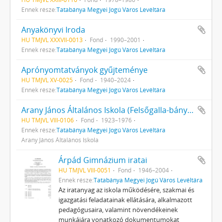
Ennek része:
Tatabánya Megyei Jogú Város Levéltára
Anyakönyvi Iroda
HU TMJVL XXXVII-0013
Fond
1990–2001
Ennek része:
Tatabánya Megyei Jogú Város Levéltára
Aprónyomtatványok gyűjteménye
HU TMJVL XV-0025
Fond
1940–2024
Ennek része:
Tatabánya Megyei Jogú Város Levéltára
Arany János Általános Iskola (Felsőgalla-bányatelep
HU TMJVL VIII-0106
Fond
1923–1976
Ennek része:
Tatabánya Megyei Jogú Város Levéltára
Arany János Általános Iskola
Árpád Gimnázium iratai
HU TMJVL VIII-0051
Fond
1946–2004
Ennek része:
Tatabánya Megyei Jogú Város Levéltára
Az iratanyag az iskola működésére, szakmai és
igazgatási feladatainak ellátására, alkalmazott
pedagógusaira, valamint növendékeinek
munkájára vonatkozó dokumentumokat