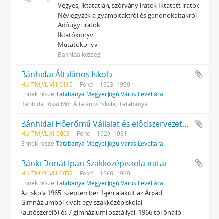
Vegyes, iktatatlan, szórvány iratok Iktatott iratok
Névjegyzék a gyámoltaktról és gondnokoltakról
Adóügyi iratok
Iktatókönyv
Mutatókönyv
Bánhida község
Bánhidai Általános Iskola
HU TMJVL VIII-0115
Fond
1923–1999
Ennek része:
Tatabánya Megyei Jogú Város Levéltára
Bánhidai Jókai Mór Általános Iskola, Tatabánya
Bánhidai Hőerőmű Vállalat és elődszervezeteinek helytörténeti gyűjteménye
HU TMJVL XI-0003
Fond
1929–1981
Ennek része:
Tatabánya Megyei Jogú Város Levéltára
Bánki Donát Ipari Szakközépiskola iratai
HU TMJVL VIII-0052
Fond
1966–1999
Ennek része:
Tatabánya Megyei Jogú Város Levéltára
Az iskola 1965. szeptember 1-jén alakult az Árpád
Gimnáziumból kivált egy szakközépiskolai
(autószerelő) és 7 gimnáziumi osztállyal. 1966-tól önálló