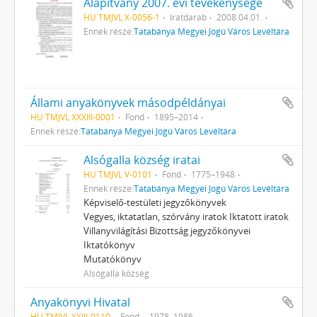
Alapítvány 2007. évi tevékenysége
HU TMJVL X-0056-1
Iratdarab
2008.04.01.
Ennek része:
Tatabánya Megyei Jogú Város Levéltára
Állami anyakönyvek másodpéldányai
HU TMJVL XXXIII-0001
Fond
1895–2014
Ennek része:
Tatabánya Megyei Jogú Város Levéltára
Alsógalla község iratai
HU TMJVL V-0101
Fond
1775–1948
Ennek része:
Tatabánya Megyei Jogú Város Levéltára
Képviselő-testületi jegyzőkönyvek
Vegyes, iktatatlan, szórvány iratok Iktatott iratok
Villanyvilágítási Bizottság jegyzőkönyvei
Iktatókönyv
Mutatókönyv
Alsógalla község
Anyakönyvi Hivatal
HU TMJVL XXIII-0110
Fond
1978–1986