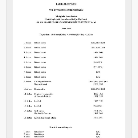
[Fond] 0112 - József Attila Általános Iskola, 1948–1999
[Fond] 0113 - I. sz. Újvárosi (Móra Ferenc, Mező Imre Általános Iskola), 1955–1994
[Fond] 0114 - Dózsa György Általános Iskola, 1949–2000
[Fond] 0115 - Bánhidai Általános Iskola, 1923–1999
[Fond] 0116 - Kőrösi Csoma Sándor Általános Iskola, 1993–1999
[Fond] 0117 - Kincskereső Alapítványi Általános Iskola, 1992–2009
[Fond] 0118 - Dolgozók Általános Iskolája, 1960–1998
[Fond] 3601 - Napsugár Alapítványi Óvoda, 1996–2003
[Fond] 3602 - Kossuth Lajos Óvoda, 1980–1991
[Fond] 3603 - Erőmű-lakótelepi Óvoda (Arany János Óvoda részlege), 1969–2005
[Fond] 3604 - I. sz. Óvoda, 1981–1985
[Fond] 3605 - II. sz. Óvoda, 1957
[Fond] 3606 - Ronyecz Józsefné óvodai szakfelügyelő, 1976–1986
[Fond] 0601 - Erkel Ferenc Zeneiskola, 1949–2000
[Fond] 0701 - Városi Könyvtár, 1964–2007
[Fond] 0702 - Tatabánya Megyei Jogú Város Levéltára, 1991–2023
[Fond] 0703 - Népház (Jászai Mari Színház, Népház), 1917–2010
[Fond] 0704 - Közművelődés Háza, 1980–2002