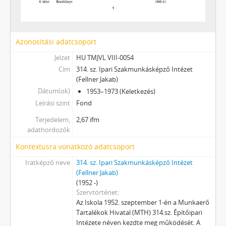
[Fond] 0705 - Bokányi Dezső Művelődési Központ, 1977–1987
[Fond] 0706 - Városi Művelődési Központ (benne: Puskin Művelődési Központ), 1975–1995
[Fond] 0707 - Nemzetközi Kreatív Zenepedagógiai Intézet, 1993–2000
[Fond] 0708 - Tatabányai Közösségi Televízió, 1984–2010
Azonosítási adatcsoport
[Fond] 0709 - KPVDSZ Művelődési Ház, 1979–2011
Jelzet
HU TMJVL VIII-0054
[Fond] 0801 - Szociális Foglalkoztató, 1983–2001
Cím
314. sz. Ipari Szakmunkásképző Intézet
[fondfőcsoport] X - Egyesületek, 1896 - 2023
(Fellner Jakab)
[fondfőcsoport] XI - Gazdasági szervek, 1912 - 1979
Dátum(ok)
1953–1973 (Keletkezés)
[fondfőcsoport] XIII - Családok, 1886 - 2017
Leírási szint
Fond
[fondfőcsoport] XIV - Személyek, 1895 - 2006
Terjedelem,
2,67 ifm
[fondfőcsoport] XV - Gyűjtemények, 1223 - 2024
adathordozók
[fondfőcsoport] XVII - Néphatalmi és különleges feladatokra létrejött bizottságok, 1945 - 1949
Kontextusra vonatkozó adatcsoport
[fondfőcsoport] XXIII - Tanácsok, 1946 - 2002
[fondfőcsoport] XXIV - Az államigazgatás területi szervei, 1899 - 2002
Iratképző neve
314. sz. Ipari Szakmunkásképző Intézet
[fondfőcsoport] XXIX - Vállalatok, 1896 - 2004
(Fellner Jakab)
(1952 -)
[fondfőcsoport] XXXIII - Külön intézkedéssel levéltárba utalt iratok, 1895 - 2014
Szervtörténet
[fondfőcsoport] XXXVII - MJV önkormányzatok, 1990 - 2012
Az Iskola 1952. szeptember 1-én a Munkaerő
Tartalékok Hivatal (MTH) 314.sz. Építőipari
Intézete néven kezdte meg működését. A