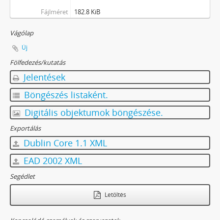
Fájlméret
182.8 KiB
Vágólap
Új
Fölfedezés/kutatás
Jelentések
Böngészés listaként.
Digitális objektumok böngészése.
Exportálás
Dublin Core 1.1 XML
EAD 2002 XML
Segédlet
Letöltés