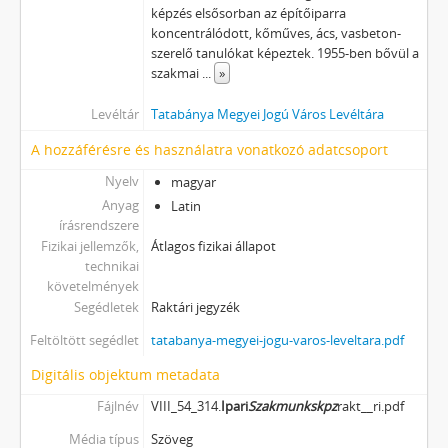
képzés elsősorban az építőiparra
koncentrálódott, kőműves, ács, vasbeton-
szerelő tanulókat képeztek. 1955-ben bővül a
szakmai
...
»
Levéltár
Tatabánya Megyei Jogú Város Levéltára
A hozzáférésre és használatra vonatkozó adatcsoport
Nyelv
magyar
Anyag
Latin
írásrendszere
Fizikai jellemzők,
Átlagos fizikai állapot
technikai
követelmények
Segédletek
Raktári jegyzék
Feltöltött segédlet
tatabanya-megyei-jogu-varos-leveltara.pdf
Digitális objektum metadata
Fájlnév
VIII_54_314.
Ipari
Szakmunk
sk
pz
rakt__ri.pdf
Média típus
Szöveg