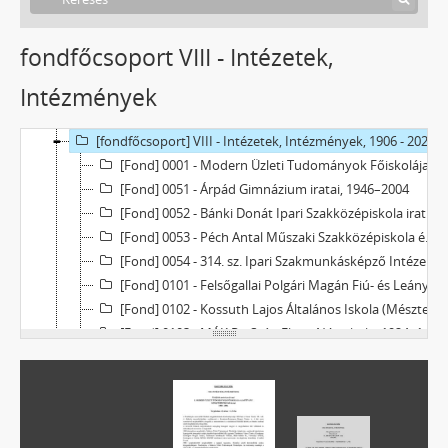
fondfőcsoport VIII - Intézetek,
Intézmények
[Levéltár] Tatabánya Megyei Jogú Város Levéltára
[fondfőcsoport] V - Mezővárosok, 1774 - 1969
[fondfőcsoport] VIII - Intézetek, Intézmények, 1906 - 2023
[Fond] 0001 - Modern Üzleti Tudományok Főiskolája Alapítvány Kuratóriuma, 1988–2006
[Fond] 0051 - Árpád Gimnázium iratai, 1946–2004
[Fond] 0052 - Bánki Donát Ipari Szakközépiskola iratai, 1966–1999
[Fond] 0053 - Péch Antal Műszaki Szakközépiskola és Gimnázium, 1896–1990
[Fond] 0054 - 314. sz. Ipari Szakmunkásképző Intézet (Fellner Jakab), 1953–1973
[Fond] 0101 - Felsőgallai Polgári Magán Fiú- és Leányiskola, 1925–1948
[Fond] 0102 - Kossuth Lajos Általános Iskola (Mésztelepi Osztatlan Elemi Népiskola), 1909–1982
[Fond] 0103 - MÁK Rt. Szári Elemi Népiskola, 1924–1925
[Fond] 0104 - Körtvélyespusztai Általános Iskola, 1949–1952
[Fond] 0105 - Petőfi Sándor Általános Iskola (MÁK Rt. Újtelepi Elemi Népiskola), 1910–1972
[Fond] 0106 - Arany János Általános Iskola (Felsőgalla-bányatelep, 1923–1976
[Fond] 0107 - Táncsics Mihály Általános iskola (Fel­sőgalla-Újtelepi Új Iskola; Tatabánya Újtelepi Elemi Népiskola) iratai, 1906–1982