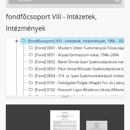
fondfőcsoport VIII - Intézetek,
Intézmények
[Levéltár] Tatabánya Megyei Jogú Város Levéltára
[fondfőcsoport] V - Mezővárosok, 1774 - 1969
[fondfőcsoport] VIII - Intézetek, Intézmények, 1906 - 2023
[Fond] 0001 - Modern Üzleti Tudományok Főiskolája Alapítvány Kuratóriuma, 1988–2006
[Fond] 0051 - Árpád Gimnázium iratai, 1946–2004
[Fond] 0052 - Bánki Donát Ipari Szakközépiskola iratai, 1966–1999
[Fond] 0053 - Péch Antal Műszaki Szakközépiskola és Gimnázium, 1896–1990
[Fond] 0054 - 314. sz. Ipari Szakmunkásképző Intézet (Fellner Jakab), 1953–1973
[Fond] 0101 - Felsőgallai Polgári Magán Fiú- és Leányiskola, 1925–1948
[Fond] 0102 - Kossuth Lajos Általános Iskola (Mésztelepi Osztatlan Elemi Népiskola), 1909–1982
[Fond] 0103 - MÁK Rt. Szári Elemi Népiskola, 1924–1925
[Fond] 0104 - Körtvélyespusztai Általános Iskola, 1949–1952
[Fond] 0105 - Petőfi Sándor Általános Iskola (MÁK Rt. Újtelepi Elemi Népiskola), 1910–1972
[Fond] 0106 - Arany János Általános Iskola (Felsőgalla-bányatelep, 1923–1976
[Fond] 0107 - Táncsics Mihály Általános iskola (Fel­sőgalla-Újtelepi Új Iskola; Tatabánya Újtelepi Elemi Népiskola) iratai, 1906–1982