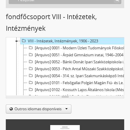
fondfőcsoport VIII - Intézetek,
Intézmények
Tatabánya Megyei Jogú Város Levéltára
V - Mezővárosok, 1774 - 1969
VIII - Intézetek, Intézmények, 1906 - 2023
[Arquivo] 0001 - Modern Üzleti Tudományok Főiskolája Alapítvány Kuratóriuma, 1988–2006
[Arquivo] 0051 - Árpád Gimnázium iratai, 1946–2004
[Arquivo] 0052 - Bánki Donát Ipari Szakközépiskola iratai, 1966–1999
[Arquivo] 0053 - Péch Antal Műszaki Szakközépiskola és Gimnázium, 1896–1990
[Arquivo] 0054 - 314. sz. Ipari Szakmunkásképző Intézet (Fellner Jakab), 1953–1973
[Arquivo] 0101 - Felsőgallai Polgári Magán Fiú- és Leányiskola, 1925–1948
[Arquivo] 0102 - Kossuth Lajos Általános Iskola (Mésztelepi Osztatlan Elemi Népiskola), 1909–1982
[Arquivo] 0103 - MÁK Rt. Szári Elemi Népiskola, 1924–1925
[Arquivo] 0104 - Körtvélyespusztai Általános Iskola, 1949–1952
Outros idiomas disponíveis
[Arquivo] 0105 - Petőfi Sándor Általános Iskola (MÁK Rt. Újtelepi Elemi Népiskola), 1910–1972
[Arquivo] 0106 - Arany János Általános Iskola (Felsőgalla-bányatelep, 1923–1976
[Arquivo] 0107 - Táncsics Mihály Általános iskola (Fel­sőgalla-Újtelepi Új Iskola; Tatabánya Újtelepi Elemi Népiskola) iratai, 1906–1982