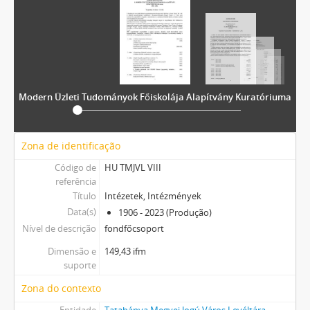
[Arquivo] 0108 - II. sz. Általános Iskola, 1962–1985
[Arquivo] 0109 - III. sz. Általános Iskola (Arany János Általános Iskola/Tatabánya-Újváros), 1965–1996
[Arquivo] 0110 - Ady Endre Általános Iskola (Alsógalla-Bányatelepi Elemi Népiskola; Tatabá­nya-Bányatelepi Elemi Népiskola; Ta­tabánya Ótelepi Elemi Népiskola) ira­tai, 1909–1980
[Arquivo] 0111 - Széchenyi István Általános Iskola, 1899–1953
[Arquivo] 0112 - József Attila Általános Iskola, 1948–1999
[Arquivo] 0113 - I. sz. Újvárosi (Móra Ferenc, Mező Imre Általános Iskola), 1955–1994
Modern Üzleti Tudományok Főiskolája Alapítvány Kuratóriuma
[Arquivo] 0114 - Dózsa György Általános Iskola, 1949–2000
[Arquivo] 0115 - Bánhidai Általános Iskola, 1923–1999
[Arquivo] 0116 - Kőrösi Csoma Sándor Általános Iskola, 1993–1999
Zona de identificação
[Arquivo] 0117 - Kincskereső Alapítványi Általános Iskola, 1992–2009
Código de
HU TMJVL VIII
[Arquivo] 0118 - Dolgozók Általános Iskolája, 1960–1998
referência
[Arquivo] 3601 - Napsugár Alapítványi Óvoda, 1996–2003
Título
Intézetek, Intézmények
[Arquivo] 3602 - Kossuth Lajos Óvoda, 1980–1991
Data(s)
1906 - 2023 (Produção)
[Arquivo] 3603 - Erőmű-lakótelepi Óvoda (Arany János Óvoda részlege), 1969–2005
Nível de descrição
fondfőcsoport
[Arquivo] 3604 - I. sz. Óvoda, 1981–1985
Dimensão e
149,43 ifm
[Arquivo] 3605 - II. sz. Óvoda, 1957
suporte
[Arquivo] 3606 - Ronyecz Józsefné óvodai szakfelügyelő, 1976–1986
[Arquivo] 0601 - Erkel Ferenc Zeneiskola, 1949–2000
Zona do contexto
[Arquivo] 0701 - Városi Könyvtár, 1964–2007