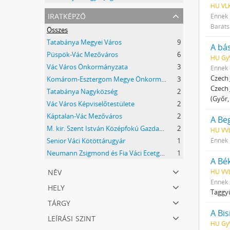
HU VLK
iratképző
Ennek 
Baráts
Összes
Tatabánya Megyei Város
9
A bá
Püspök-Vác Mezőváros
6
HU GyV
Vác Város Önkormányzata
3
Ennek 
Czech 
Komárom-Esztergom Megye Önkormányzati Hivatala Bélyeggyűjtő Egyesülete Tatabánya
3
Czech 
Tatabánya Nagyközség
2
(Győr,
Vác Város Képviselőtestülete
2
Káptalan-Vác Mezőváros
2
A Beg
M. kir. Szent István Középfokú Gazdasági Tanintézet és Mezőgazdasági Szaktanácsadó Állomás
2
HU VVL
Senior Váci Kötöttárugyár
1
Ennek 
Neumann Zsigmond és Fia Váci Ecetgyár
1
A Bé
név
HU VV
Ennek 
hely
Taggyű
tárgy
A Bi
leírási szint
HU GyV