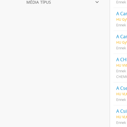
média típus
Ennek 
A Ca
HU Gy
Ennek 
A Ca
HU GyV
Ennek 
A CH
HU VVL
Ennek 
CHEMO
A Cse
HU VLK
Ennek 
A Csi
HU VLK
Ennek 