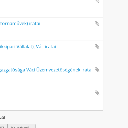
atornaművek) iratai
ipari Vállalat), Vác iratai
Igazgatósága Váci Üzemvezetőségének iratai
özül