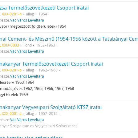
zsa Termelőszövetkezeti Csoport iratai
L XXX-0201-h
állag
1954
része:
Vác Város Levéltára
sor (megosztott földterületek) 1954
nai Cement- és Mészmű (1954-1956 között a Tatabányai Cemen
 XXIX-0003
Fond
1952–1963
része:
Vác Város Levéltára
nakanyar Termelőszövetkezeti Csoport iratai
L XXX-0201-b
állag
1962–1968
része:
Vác Város Levéltára
ési terv 1963, 1964
madás, éves 1962, 1965, 1966, 1967, 1968
yi hitelek 1969
nakanyar Vegyesipari Szolgáltató KTSZ iratai
L XXX-0001-a
állag
1957–2015
része:
Vác Város Levéltára
nyar Szolgáltató és Vegyesipari Szövetkezet