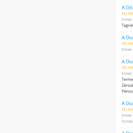
A Dó
HU VV
Ennek 
Tagnév
A Du
HU VVL
Ennek 
A Du
HU VV
Ennek 
Termel
Zárszá
Pénzüg
A Du
HU VV
Ennek 
Dunaka