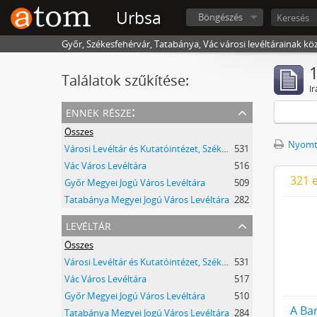
Urbsa
Böngészés
Győr, Székesfehérvár, Tatabánya, Vác városi levéltárainak kö
1
Találatok szűkítése:
Ir
ennek része:
Összes
Nyomta
Városi Levéltár és Kutatóintézet, Székesfehérvár
531
Vác Város Levéltára
516
321 
Győr Megyei Jogú Város Levéltára
509
Tatabánya Megyei Jogú Város Levéltára
282
levéltár
Összes
Városi Levéltár és Kutatóintézet, Székesfehérvár
531
Vác Város Levéltára
517
Győr Megyei Jogú Város Levéltára
510
A Ba
Tatabánya Megyei Jogú Város Levéltára
284