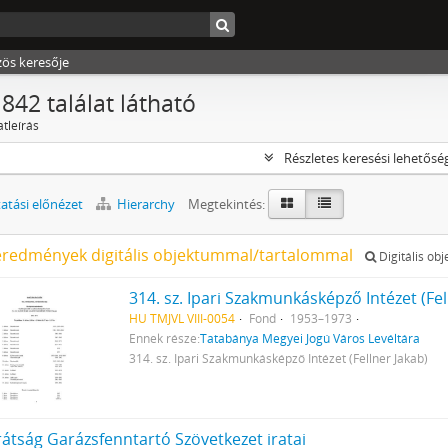
zös keresője
842 találat látható
atleírás
Részletes keresési lehetősé
tási előnézet
Hierarchy
Megtekintés:
eredmények digitális objektummal/tartalommal
Digitális ob
314. sz. Ipari Szakmunkásképző Intézet (Fel
HU TMJVL VIII-0054
Fond
1953–1973
Ennek része:
Tatabánya Megyei Jogú Város Levéltára
314. sz. Ipari Szakmunkásképző Intézet (Fellner Jakab)
rátság Garázsfenntartó Szövetkezet iratai