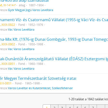
na-kotrási alap számadásai
L IV-1414-f
állag
1887–1904
része:
Győr Megyei Jogú Város Levéltára
amenti Víz- és Csatornamű Vállalat (1955-ig Váci Víz- és Cs
 XXIX-0022
Fond
1952–1976
része:
Vác Város Levéltára
a-Mix Kft. (1976-ig Dunai Gombgyár, 1993-ig Dunai Tömegcikk
 XXIX-0002
Fond
1950–1998
része:
Vác Város Levéltára
zak-Dunántúli Áramszolgáltató Vállalat (ÉDÁSZ) Esztergomi 
 XXIX-0051
Fond
1960–1988
része:
Vác Város Levéltára
jér Megyei Természetbarát Szövetség iratai
I X-0051
Fond
1965–1998
része:
Városi Levéltár és Kutatóintézet, Székesfehérvár
1-20 találat a 1842 találat k