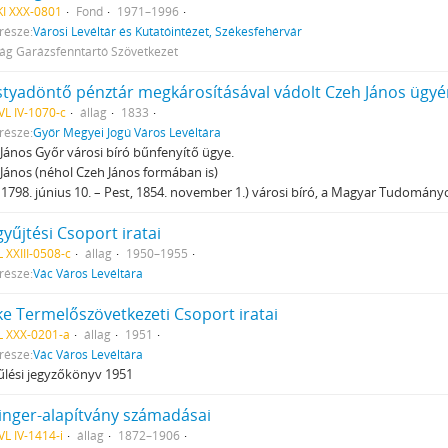
I XXX-0801
Fond
1971–1996
része:
Városi Levéltár és Kutatóintézet, Székesfehérvár
ág Garázsfenntartó Szövetkezet
styadöntő pénztár megkárosításával vádolt Czeh János ügyé
L IV-1070-c
állag
1833
része:
Győr Megyei Jogú Város Levéltára
János Győr városi bíró bűnfenyítő ügye.
János (néhol Czeh János formában is)
 1798. június 10. – Pest, 1854. november 1.) városi bíró, a Magyar Tudomány
yűjtési Csoport iratai
 XXIII-0508-c
állag
1950–1955
része:
Vác Város Levéltára
ke Termelőszövetkezeti Csoport iratai
L XXX-0201-a
állag
1951
része:
Vác Város Levéltára
lési jegyzőkönyv 1951
singer-alapítvány számadásai
L IV-1414-i
állag
1872–1906