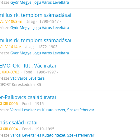
része:
Győr Megyei Jogú Város Levéltára
millus rk. templom számadásai
VL IV-1063-m
állag
1790–1847
része:
Győr Megyei Jogú Város Levéltára
millus rk. templom számadásai
L IV-1414-e
állag
1872–1903
része:
Győr Megyei Jogú Város Levéltára
EMOFORT Kft., Vác iratai
 XXIX-0703
Fond
1996–1997
része:
Vác Város Levéltára
FORT Kereskedelmi Kft.
r-Palkovics család iratai
I XIII-0006
Fond
1915
része:
Városi Levéltár és Kutatóintézet, Székesfehérvár
hás család iratai
I XIII-0004
Fond
1919–1995
része:
Városi Levéltár és Kutatóintézet, Székesfehérvár