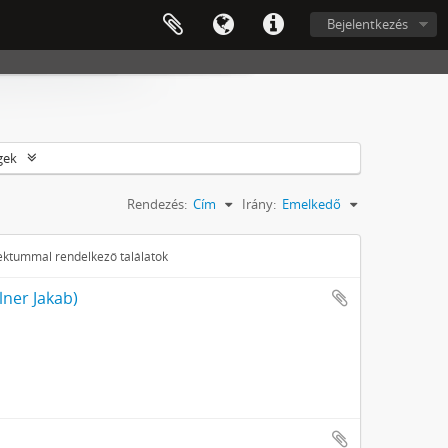
Bejelentkezés
gek
Rendezés:
Cím
Irány:
Emelkedő
jektummal rendelkező találatok
lner Jakab)