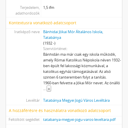
[Fond] 0705 - Bokányi Dezső Művelődési Központ, 1977–1987
Terjedelem,
1,5 ifm
[Fond] 0706 - Városi Művelődési Központ (benne: Puskin Művelődési Központ), 1975–1995
adathordozók
[Fond] 0707 - Nemzetközi Kreatív Zenepedagógiai Intézet, 1993–2000
Kontextusra vonatkozó adatcsoport
[Fond] 0708 - Tatabányai Közösségi Televízió, 1984–2010
[Fond] 0709 - KPVDSZ Művelődési Ház, 1979–2011
Iratképző neve
Bánhidai Jókai Mór Általános Iskola,
Tatabánya
[Fond] 0801 - Szociális Foglalkoztató, 1983–2001
(1932 -)
[fondfőcsoport] X - Egyesületek, 1896 - 2023
Szervtörténet
[fondfőcsoport] XI - Gazdasági szervek, 1912 - 1979
Bánhidán ma már csak egy iskola működik,
[fondfőcsoport] XIII - Családok, 1886 - 2017
amely Római Katolikus Népiskola néven 1932-
[fondfőcsoport] XIV - Személyek, 1895 - 2006
ben épült fel lakossági közmunkával, a
katolikus egyház támogatásával. Az alsó
[fondfőcsoport] XV - Gyűjtemények, 1223 - 2024
szinten 6 tanteremben folyt a tanítás.
[fondfőcsoport] XVII - Néphatalmi és különleges feladatokra létrejött bizottságok, 1945 - 1949
1960-ban felvette a Jókai Mór nevet. Az önálló
[fondfőcsoport] XXIII - Tanácsok, 1946 - 2002
...
»
[fondfőcsoport] XXIV - Az államigazgatás területi szervei, 1899 - 2002
[fondfőcsoport] XXIX - Vállalatok, 1896 - 2004
Levéltár
Tatabánya Megyei Jogú Város Levéltára
[fondfőcsoport] XXXIII - Külön intézkedéssel levéltárba utalt iratok, 1895 - 2014
A hozzáférésre és használatra vonatkozó adatcsoport
[fondfőcsoport] XXXVII - MJV önkormányzatok, 1990 - 2012
Feltöltött segédlet
tatabanya-megyei-jogu-varos-leveltara.pdf