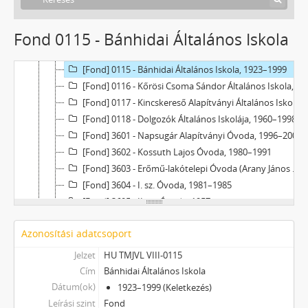
[Fond] 0111 - Széchenyi István Általános Iskola, 1899–1953
[Fond] 0112 - József Attila Általános Iskola, 1948–1999
Fond 0115 - Bánhidai Általános Iskola
[Fond] 0113 - I. sz. Újvárosi (Móra Ferenc, Mező Imre Általános Iskola), 1955–1994
[Fond] 0114 - Dózsa György Általános Iskola, 1949–2000
[Fond] 0115 - Bánhidai Általános Iskola, 1923–1999
[Fond] 0116 - Kőrösi Csoma Sándor Általános Iskola, 1993–1999
[Fond] 0117 - Kincskereső Alapítványi Általános Iskola, 1992–2009
[Fond] 0118 - Dolgozók Általános Iskolája, 1960–1998
[Fond] 3601 - Napsugár Alapítványi Óvoda, 1996–2003
[Fond] 3602 - Kossuth Lajos Óvoda, 1980–1991
[Fond] 3603 - Erőmű-lakótelepi Óvoda (Arany János Óvoda részlege), 1969–2005
[Fond] 3604 - I. sz. Óvoda, 1981–1985
[Fond] 3605 - II. sz. Óvoda, 1957
[Fond] 3606 - Ronyecz Józsefné óvodai szakfelügyelő, 1976–1986
Azonosítási adatcsoport
[Fond] 0601 - Erkel Ferenc Zeneiskola, 1949–2000
[Fond] 0701 - Városi Könyvtár, 1964–2007
Jelzet
HU TMJVL VIII-0115
[Fond] 0702 - Tatabánya Megyei Jogú Város Levéltára, 1991–2023
Cím
Bánhidai Általános Iskola
[Fond] 0703 - Népház (Jászai Mari Színház, Népház), 1917–2010
Dátum(ok)
1923–1999 (Keletkezés)
[Fond] 0704 - Közművelődés Háza, 1980–2002
Leírási szint
Fond