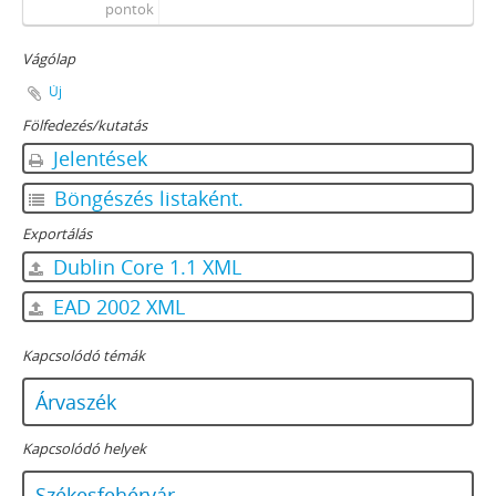
[Fond] 1446 - Székesfehérvár város Néphivatalának iratai, 1948–1949
pontok
[fondfőcsoport] VI - KÖZIGAZGATÁS TERÜLETI SZERVEI, 1900 - 1940
Vágólap
[fondfőcsoport] VII - A JOGSZOLGÁLTATÁS TERÜLETI SZERVEI, 1876 - 1949
[fondfőcsoport] VIII - INTÉZETEK, INTÉZMÉNYEK, 1868 - 2019
Új
[fondfőcsoport] IX - TESTÜLETEK, 1869 - 1997
Fölfedezés/kutatás
[fondfőcsoport] X - EGYESÜLETEK, (TÖMEG)SZERVEZETEK, PÁRTOK, 1948 - 2012
Jelentések
[fondfőcsoport] XI - GAZDASÁGI SZERVEK, 1929 - 1930
[fondfőcsoport] XIII - CSALÁDOK IRATAI, 1715 - 2015
Böngészés listaként.
[fondfőcsoport] XIV - SZEMÉLYEK IRATAI, 1822 - 2012
Exportálás
[fondfőcsoport] XV - GYŰJTEMÉNYEK, 1701 - 2017
Dublin Core 1.1 XML
[fondfőcsoport] XVI - TANÁCSKÖZTÁRSASÁG IRATAI, 1919
[fondfőcsoport] XVII - NÉPHATALMI ÉS KÜLÖNLEGES FELADATOKRA LÉTREJÖTT BIZOTTSÁGOK, 1945 - 1971
EAD 2002 XML
[fondfőcsoport] XXIII - SZÉKESFEHÉRVÁR JÁRÁSI JOGÚ VÁROS TANÁCSA LEVÉLTÁRA, 1950–1989 (1990)
[fondfőcsoport] XXIV - AZ ÁLLAMIGAZGATÁS TERÜLETI SZERVEI, 1960 - 2000
Kapcsolódó témák
[fondfőcsoport] XXV - A JOGSZOLGÁLTATÁS TERÜLETI SZERVEI, 1944 - 1991
Árvaszék
[fondfőcsoport] XXIX - VÁLLALATOK IRATAI, 1921 - 2012
[fondfőcsoport] XXX - SZÖVETKEZETEK, 1960 - 2012
Kapcsolódó helyek
[fondfőcsoport] XXXIII - LEVÉLTÁRI KEZELÉSRE UTALT IRATOK, 1815–2015
[fondfőcsoport] XXXV - MSZMP ARCHÍVUMOK, 1970–1988
Székesfehérvár