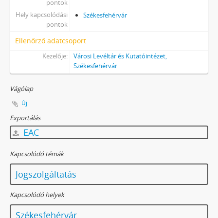
pontok
Hely kapcsolódási
Székesfehérvár
pontok
Ellenőrző adatcsoport
Kezelője:
Városi Levéltár és Kutatóintézet,
Székesfehérvár
Vágólap
Új
Exportálás
EAC
Kapcsolódó témák
Jogszolgáltatás
Kapcsolódó helyek
Székesfehérvár