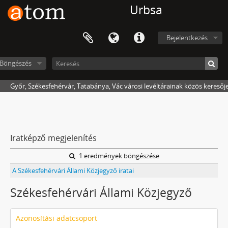
Urbsa
Bejelentkezés
Böngészés
Győr, Székesfehérvár, Tatabánya, Vác városi levéltárainak közös keresőj
Iratképző megjelenítés
1 eredmények böngészése
A Székesfehérvári Állami Közjegyző iratai
Székesfehérvári Állami Közjegyző
Azonosítási adatcsoport