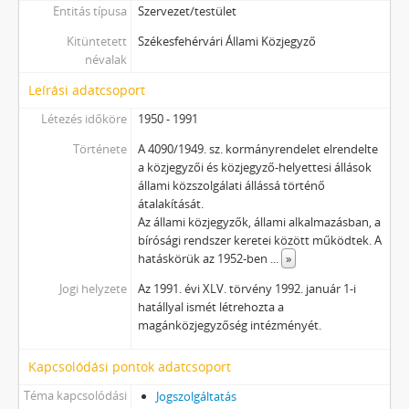
Entitás típusa
Szervezet/testület
Kitüntetett
Székesfehérvári Állami Közjegyző
névalak
Leírási adatcsoport
Létezés időköre
1950 - 1991
Története
A 4090/1949. sz. kormányrendelet elrendelte
a közjegyzői és közjegyző-helyettesi állások
állami közszolgálati állássá történő
átalakítását.
Az állami közjegyzők, állami alkalmazásban, a
bírósági rendszer keretei között működtek. A
hatáskörük az 1952-ben
...
»
Jogi helyzete
Az 1991. évi XLV. törvény 1992. január 1-i
hatállyal ismét létrehozta a
magánközjegyzőség intézményét.
Kapcsolódási pontok adatcsoport
Téma kapcsolódási
Jogszolgáltatás