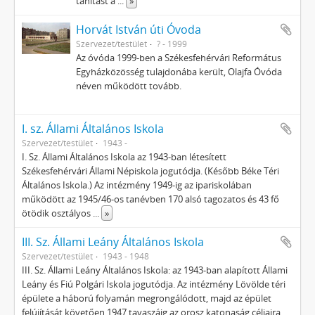
tanítást a
...
»
Horvát István úti Óvoda
Szervezet/testület
? - 1999
Az óvóda 1999-ben a Székesfehérvári Református
Egyházközösség tulajdonába került, Olajfa Óvóda
néven működött tovább.
I. sz. Állami Általános Iskola
Szervezet/testület
1943 -
I. Sz. Állami Általános Iskola az 1943-ban létesített
Székesfehérvári Állami Népiskola jogutódja. (Később Béke Téri
Általános Iskola.) Az intézmény 1949-ig az ipariskolában
működött az 1945/46-os tanévben 170 alsó tagozatos és 43 fő
ötödik osztályos
...
»
III. Sz. Állami Leány Általános Iskola
Szervezet/testület
1943 - 1948
III. Sz. Állami Leány Általános Iskola: az 1943-ban alapított Állami
Leány és Fiú Polgári Iskola jogutódja. Az intézmény Lövölde téri
épülete a háború folyamán megrongálódott, majd az épület
felújítását követően 1947 tavaszáig az orosz katonaság céljaira
...