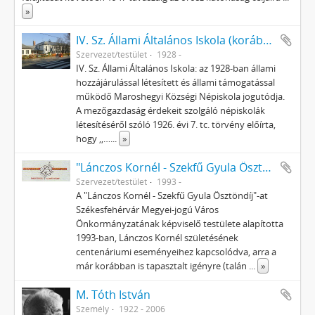
»
IV. Sz. Állami Általános Iskola (korábban: Maroshegyi Községi Népiskola)
Szervezet/testület
1928 -
IV. Sz. Állami Általános Iskola: az 1928-ban állami
hozzájárulással létesített és állami támogatással
működő Maroshegyi Községi Népiskola jogutódja.
A mezőgazdaság érdekeit szolgáló népiskolák
létesítéséről szóló 1926. évi 7. tc. törvény előírta,
hogy ,,…
...
»
"Lánczos Kornél - Szekfű Gyula Ösztöndíj" Alapítvány
Szervezet/testület
1993 -
A "Lánczos Kornél - Szekfű Gyula Ösztöndíj"-at
Székesfehérvár Megyei-jogú Város
Önkormányzatának képviselő testülete alapította
1993-ban, Lánczos Kornél születésének
centenáriumi eseményeihez kapcsolódva, arra a
már korábban is tapasztalt igényre (talán
...
»
M. Tóth István
Személy
1922 - 2006