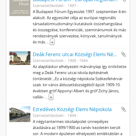
Szervezet/testület
1997 -
A Budapest Fórum Egyesület 1997. szeptember 4-én
alakult. Az egyesület célja az európai regionális
társadalomtudományi kutatások összehangolása
és összegzése, konferenciák, szemináriumok és más
rendezvények szervezése, könyvek, tanulmányok
és más
...
»
Deák Ferenc utcai Községi Elemi Népiskola
Szervezet/testület
1906 - 1944
Az alapításkor elhelyezett márványlap így örökítette
meg a Deák Ferenc utcai iskola építésének
történetét: „Ez a községi népiskola Székesfehérvár
szab. kir város áldozatkészségéből épült 1909-10.
években gróf Apponyi Albert és gróf Zichy János,
vallás-
...
»
Ezredéves Községi Elemi Népiskola
Szervezet/testület
1899 -
A négytantermes iskolaépület ünnepélyes
átadására az 1899/1900-as tanév kezdetén került
sor. A modern épületen elhelyezett emléktáblán a