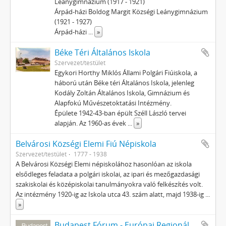
Leánygimnázium (1917 - 1921)
Árpád-házi Boldog Margit Községi Leánygimnázium
(1921 - 1927)
Árpád-házi
...
»
Béke Téri Általános Iskola
Szervezet/testület
Egykori Horthy Miklós Állami Polgári Fiúiskola, a
háború után Béke téri Általános Iskola, jelenleg
Kodály Zoltán Általános Iskola, Gimnázium és
Alapfokú Művészetoktatási Intézmény.
Épülete 1942-43-ban épült Széll László tervei
alapján. Az 1960-as évek
...
»
Belvárosi Községi Elemi Fiú Népiskola
Szervezet/testület
1777 - 1938
A Belvárosi Községi Elemi népiskolához hasonlóan az iskola
elsődleges feladata a polgári iskolai, az ipari és mezőgazdasági
szakiskolai és középiskolai tanulmányokra való felkészítés volt.
Az intézmény 1920-ig az Iskola utca 43. szám alatt, majd 1938-ig
...
»
Budapest Fórum - Európai Regionális Tanulmányok Hálózata