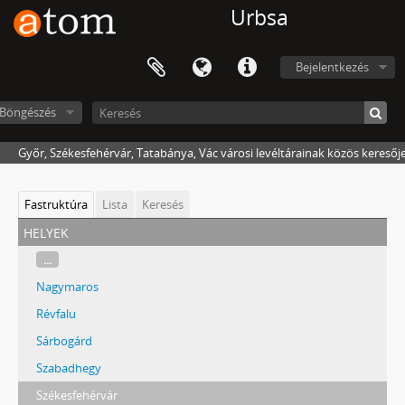
Urbsa
Bejelentkezés
Böngészés
Győr, Székesfehérvár, Tatabánya, Vác városi levéltárainak közös keresőj
Fastruktúra
Lista
Keresés
helyek
...
Nagymaros
Révfalu
Sárbogárd
Szabadhegy
Székesfehérvár