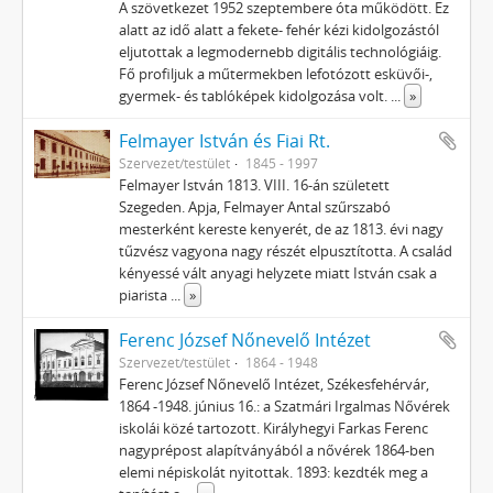
A szövetkezet 1952 szeptembere óta működött. Ez
alatt az idő alatt a fekete- fehér kézi kidolgozástól
eljutottak a legmodernebb digitális technológiáig.
Fő profiljuk a műtermekben lefotózott esküvői-,
gyermek- és tablóképek kidolgozása volt.
...
»
Felmayer István és Fiai Rt.
Szervezet/testület
1845 - 1997
Felmayer István 1813. VIII. 16-án született
Szegeden. Apja, Felmayer Antal szűrszabó
mesterként kereste kenyerét, de az 1813. évi nagy
tűzvész vagyona nagy részét elpusztította. A család
kényessé vált anyagi helyzete miatt István csak a
piarista
...
»
Ferenc József Nőnevelő Intézet
Szervezet/testület
1864 - 1948
Ferenc József Nőnevelő Intézet, Székesfehérvár,
1864 -1948. június 16.: a Szatmári Irgalmas Nővérek
iskolái közé tartozott. Királyhegyi Farkas Ferenc
nagyprépost alapítványából a nővérek 1864-ben
elemi népiskolát nyitottak. 1893: kezdték meg a