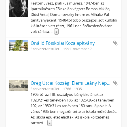
Festőművész, grafikus művész. 1947-ben az
Iparművészeti Főiskolán végzett Borsos Miklós,
Diósi Antal, Domanovszky Endre és Miháltz Pál
tanítványaként. 1948-tól több országos, sőt külföldi
kiállításon vett részt, 1961-ben Székesfehérváron
volt tárlata.
...
»
Önálló Főiskolai Közalapítvány
Szervezet/testület
1991. november 7. -
Öreg Utcai Községi Elemi Leány Népiskola
Szervezet/testület
1766 - 1935
1905-től az I-III. osztályos leányiskolának az
1920/21-es tanévben 186, az 1925/26-os tanévben
102, az 1930/31-es tanévben 180 tanulója volt. A
város 1935-ben megszüntette az iskola működését.
Az iskola épületét eladták. Az iskola körzetéhez
tartozó
...
»