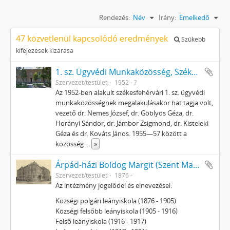
Rendezés:
Név
Irány:
Emelkedő
47 közvetlenül kapcsolódó eredmények
Szűkebb
kifejezések kizárása
1. sz. Ügyvédi Munkaközösség, Székesfehérvár
Szervezet/testület
1952 - ?
Az 1952-ben alakult székesfehérvári 1. sz. ügyvédi
munkaközösségnek megalakulásakor hat tagja volt,
vezető dr. Nemes József, dr. Göblyös Géza, dr.
Horányi Sándor, dr. Jámbor Zsigmond, dr. Kisteleki
Géza és dr. Kováts János. 1955—57 között a
közösség
...
»
Árpád-házi Boldog Margit (Szent Margit) Leánygimnázium
Szervezet/testület
1876 -
Az intézmény jogelődei és elnevezései:
Községi polgári leányiskola (1876 - 1905)
Községi felsőbb leányiskola (1905 - 1916)
Felső leányiskola (1916 - 1917)