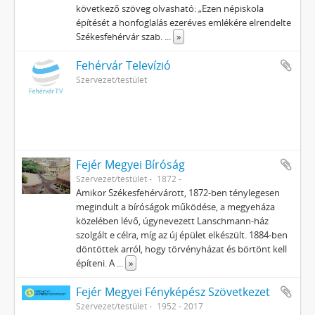
következő szöveg olvasható: „Ezen népiskola
építését a honfoglalás ezeréves emlékére elrendelte
Székesfehérvár szab.
...
»
Fehérvár Televízió
Szervezet/testület
Fejér Megyei Bíróság
Szervezet/testület
1872 -
Amikor Székesfehérvárott, 1872-ben ténylegesen
megindult a bíróságok működése, a megyeháza
közelében lévő, úgynevezett Lanschmann-ház
szolgált e célra, míg az új épület elkészült. 1884-ben
döntöttek arról, hogy törvényházat és börtönt kell
építeni. A
...
»
Fejér Megyei Fényképész Szövetkezet
Szervezet/testület
1952 - 2017