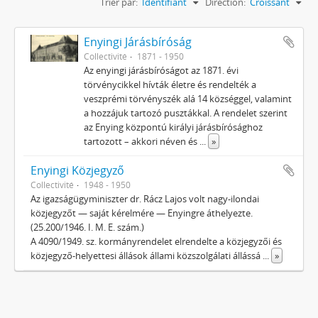
Trier par:
Identifiant
Direction:
Croissant
Enyingi Járásbíróság
Collectivité
1871 - 1950
Az enyingi járásbíróságot az 1871. évi
törvénycikkel hívták életre és rendelték a
veszprémi törvényszék alá 14 községgel, valamint
a hozzájuk tartozó pusztákkal. A rendelet szerint
az Enying központú királyi járásbírósághoz
tartozott – akkori néven és
...
»
Enyingi Közjegyző
Collectivité
1948 - 1950
Az igazságügyminiszter dr. Rácz Lajos volt nagy-ilondai
közjegyzőt — saját kérelmére — Enyingre áthelyezte.
(25.200/1946. I. M. E. szám.)
A 4090/1949. sz. kormányrendelet elrendelte a közjegyzői és
közjegyző-helyettesi állások állami közszolgálati állássá
...
»