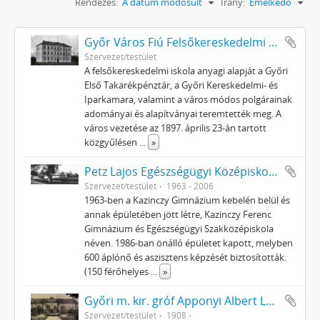
Rendezés:
A dátum módosult
Irány:
Emelkedő
Győr Város Fiú Felsőkereskedelmi Iskolája
Szervezet/testület
A felsőkereskedelmi iskola anyagi alapját a Győri
Első Takarékpénztár, a Győri Kereskedelmi- és
Iparkamara, valamint a város módos polgárainak
adományai és alapítványai teremtették meg. A
város vezetése az 1897. április 23-án tartott
közgyűlésen
...
»
Petz Lajos Egészségügyi Középiskola és Kollégium
Szervezet/testület
1963 - 2006
1963-ben a Kazinczy Gimnázium kebelén belül és
annak épületében jött létre, Kazinczy Ferenc
Gimnázium és Egészségügyi Szakközépiskola
néven. 1986-ban önálló épületet kapott, melyben
600 áplónő és aszisztens képzését biztosították.
(150 férőhelyes
...
»
Győri m. kir. gróf Apponyi Albert Leánygimnázium
Szervezet/testület
1908 -