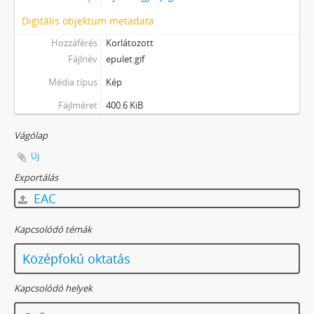
Digitális objektum metadata
Hozzáférés
Korlátozott
Fájlnév
epulet.gif
Média típus
Kép
Fájlméret
400.6 KiB
Vágólap
Új
Exportálás
EAC
Kapcsolódó témák
Középfokú oktatás
Kapcsolódó helyek