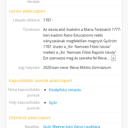
névalak
Leírási adatcsoport
Létezés időköre
1787 -
Története
Az iskola első őseként a Mária Teréziától 1777-
ben kiadott Ratio Educationis reális
irányzatának megfelelően megnyiít Győrött
1787. őszén a ,,Kir. Nemzeti Főbb Iskola"
mellett a ,,Kir. Nemzeti Főbb Rajzoló Iskola".
Ezt szervezte meg és szerelte fel Révai
...
»
Jogi helyzete
2020-ban neve: Révai Miklós Gimnázium
Kapcsolódási pontok adatcsoport
Téma kapcsolódási
Középfokú oktatás
pontok
Hely kapcsolódási
Győr
pontok
Ellenőrző adatcsoport
Kezelője:
Győr Megyei Jogú Város Levéltára