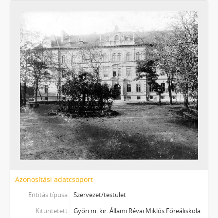
Azonosítási adatcsoport
Entitás típusa
Szervezet/testület
Kitüntetett
Győri m. kir. Állami Révai Miklós Főreáliskola