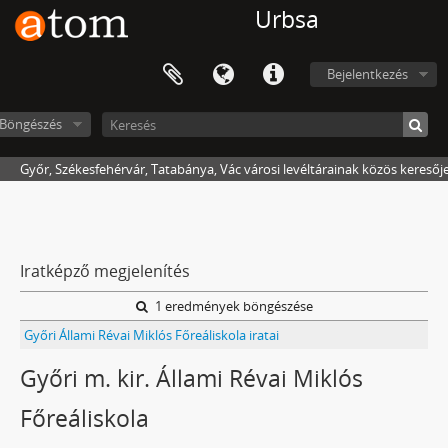
Urbsa
Bejelentkezés
Böngészés
Győr, Székesfehérvár, Tatabánya, Vác városi levéltárainak közös keresőj
Iratképző megjelenítés
1 eredmények böngészése
Győri Állami Révai Miklós Főreáliskola iratai
Győri m. kir. Állami Révai Miklós
Főreáliskola