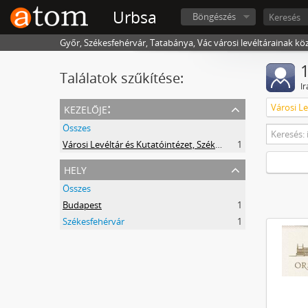
Urbsa
Böngészés
Győr, Székesfehérvár, Tatabánya, Vác városi levéltárainak kö
1
Találatok szűkítése:
I
kezelője:
Összes
Városi Levéltár és Kutatóintézet, Székesfehérvár
1
hely
Összes
Budapest
1
Székesfehérvár
1