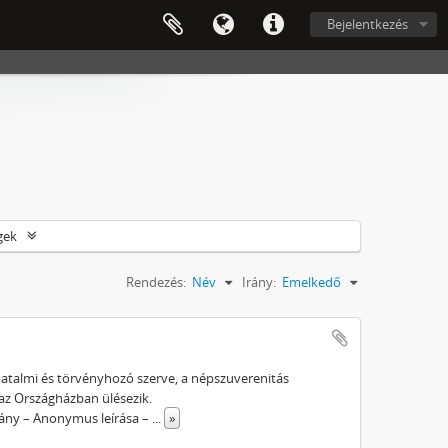
Bejelentkezés
gek
Rendezés:
Név
Irány:
Emelkedő
atalmi és törvényhozó szerve, a népszuverenitás
 az Országházban ülésezik.
ány – Anonymus leírása –
...
»