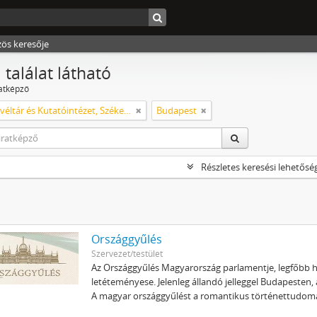
zös keresője
 találat látható
ratképző
Városi Levéltár és Kutatóintézet, Székesfehérvár
Budapest
Részletes keresési lehetősé
Országgyűlés
Szervezet/testület
Az Országgyűlés Magyarország parlamentje, legfőbb h
letéteményese. Jelenleg állandó jelleggel Budapesten,
A magyar országgyűlést a romantikus történettudom