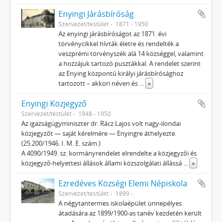
Enyingi Járásbíróság
Szervezet/testület
1871 - 1950
Az enyingi járásbíróságot az 1871. évi
törvénycikkel hívták életre és rendelték a
veszprémi törvényszék alá 14 községgel, valamint
a hozzájuk tartozó pusztákkal. A rendelet szerint
az Enying központú királyi járásbírósághoz
tartozott – akkori néven és
...
»
Enyingi Közjegyző
Szervezet/testület
1948 - 1950
Az igazságügyminiszter dr. Rácz Lajos volt nagy-ilondai
közjegyzőt — saját kérelmére — Enyingre áthelyezte.
(25.200/1946. I. M. E. szám.)
A 4090/1949. sz. kormányrendelet elrendelte a közjegyzői és
közjegyző-helyettesi állások állami közszolgálati állássá
...
»
Ezredéves Községi Elemi Népiskola
Szervezet/testület
1899 -
A négytantermes iskolaépület ünnepélyes
átadására az 1899/1900-as tanév kezdetén került