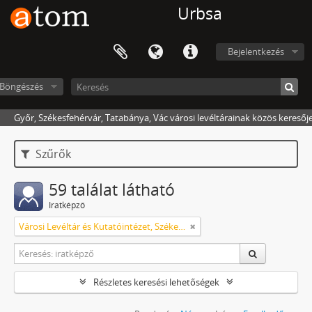
Urbsa
Bejelentkezés
Böngészés
Győr, Székesfehérvár, Tatabánya, Vác városi levéltárainak közös keresőj
Szűrők
59 találat látható
Iratképző
Városi Levéltár és Kutatóintézet, Székesfehérvár
Részletes keresési lehetőségek