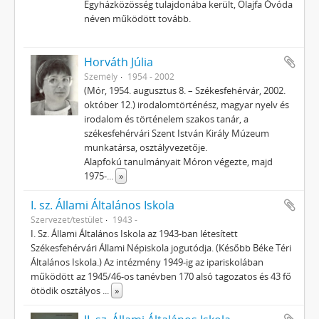
Egyházközösség tulajdonába került, Olajfa Óvóda
néven működött tovább.
Horváth Júlia
Személy
1954 - 2002
(Mór, 1954. augusztus 8. – Székesfehérvár, 2002.
október 12.) irodalomtörténész, magyar nyelv és
irodalom és történelem szakos tanár, a
székesfehérvári Szent István Király Múzeum
munkatársa, osztályvezetője.
Alapfokú tanulmányait Móron végezte, majd
1975-
...
»
I. sz. Állami Általános Iskola
Szervezet/testület
1943 -
I. Sz. Állami Általános Iskola az 1943-ban létesített
Székesfehérvári Állami Népiskola jogutódja. (Később Béke Téri
Általános Iskola.) Az intézmény 1949-ig az ipariskolában
működött az 1945/46-os tanévben 170 alsó tagozatos és 43 fő
ötödik osztályos
...
»