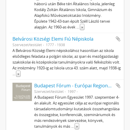
háború után Béke téri Általános Iskola, jelenleg
Kodály Zoltán Általános Iskola, Gimnázium és
Alapfokú Művészetoktatási Intézmény.
Épülete 1942-43-ban épült Széll László tervei
alapján. Az 1960-as évek
...
»
Belvárosi Községi Elemi Fiú Népiskola
Szervezet/testület
1777 - 1938
A Belvárosi Községi Elemi népiskolához hasonlóan az iskola
elsődleges feladata a polgári iskolai, az ipari és mezőgazdasági
szakiskolai és középiskolai tanulmányokra való felkészítés volt.
Az intézmény 1920-ig az Iskola utca 43. szám alatt, majd 1938-ig
...
»
Budapest Fórum - Európai Regionális Tanulmányok Hálózata
Szervezet/testület
1997 -
A Budapest Fórum Egyesület 1997. szeptember 4-
én alakult. Az egyesület célja az európai regionális
társadalomtudományi kutatások összehangolása
és összegzése, konferenciák, szemináriumok és
más rendezvények szervezése, könyvek,
tanulmányok és más
...
»