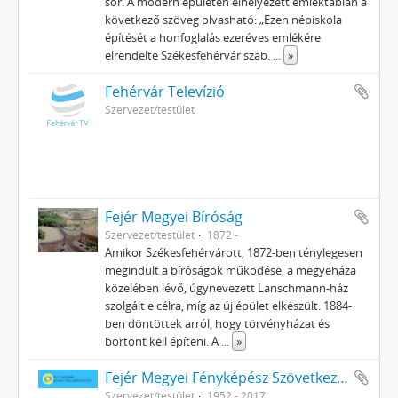
sor. A modern épületen elhelyezett emléktáblán a
következő szöveg olvasható: „Ezen népiskola
építését a honfoglalás ezeréves emlékére
elrendelte Székesfehérvár szab.
...
»
Fehérvár Televízió
Szervezet/testület
Fejér Megyei Bíróság
Szervezet/testület
1872 -
Amikor Székesfehérvárott, 1872-ben ténylegesen
megindult a bíróságok működése, a megyeháza
közelében lévő, úgynevezett Lanschmann-ház
szolgált e célra, míg az új épület elkészült. 1884-
ben döntöttek arról, hogy törvényházat és
börtönt kell építeni. A
...
»
Fejér Megyei Fényképész Szövetkezet
Szervezet/testület
1952 - 2017