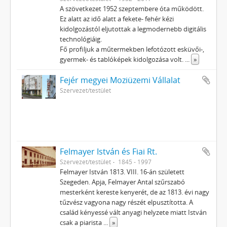
A szövetkezet 1952 szeptembere óta működött.
Ez alatt az idő alatt a fekete- fehér kézi
kidolgozástól eljutottak a legmodernebb digitális
technológiáig.
Fő profiljuk a műtermekben lefotózott esküvői-,
gyermek- és tablóképek kidolgozása volt.
...
»
Fejér megyei Moziüzemi Vállalat
Szervezet/testület
Felmayer István és Fiai Rt.
Szervezet/testület
1845 - 1997
Felmayer István 1813. VIII. 16-án született
Szegeden. Apja, Felmayer Antal szűrszabó
mesterként kereste kenyerét, de az 1813. évi nagy
tűzvész vagyona nagy részét elpusztította. A
család kényessé vált anyagi helyzete miatt István
csak a piarista
...
»