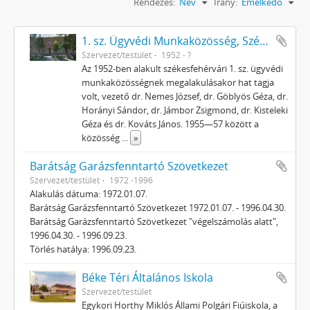
Rendezés:
Név
Irány:
Emelkedő
1. sz. Ügyvédi Munkaközösség, Székesfehérvár
Szervezet/testület
1952 - ?
Az 1952-ben alakult székesfehérvári 1. sz. ügyvédi
munkaközösségnek megalakulásakor hat tagja
volt, vezető dr. Nemes József, dr. Göblyös Géza, dr.
Horányi Sándor, dr. Jámbor Zsigmond, dr. Kisteleki
Géza és dr. Kováts János. 1955—57 között a
közösség
...
»
Barátság Garázsfenntartó Szövetkezet
Szervezet/testület
1972 -1996
Alakulás dátuma: 1972.01.07.
Barátság Garázsfenntartó Szövetkezet 1972.01.07. - 1996.04.30.
Barátság Garázsfenntartó Szövetkezet "végelszámolás alatt",
1996.04.30. - 1996.09.23.
Törlés hatálya: 1996.09.23.
Béke Téri Általános Iskola
Szervezet/testület
Egykori Horthy Miklós Állami Polgári Fiúiskola, a