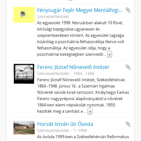
Fénysugár Fejér Megyei Mentálhigiénés Betegek Egyesülete
Szervezet/testület
Az egyesület 1998. februárban alakult 10 fővel,
bírósági bejegyzése ugyanezen év
szeptemberében történt. Az egyesület tagsága
kizárólag a pszichiátria felhasználója illetve volt
felhasználója. Az egyesület célja, hogy a
pszichiátriai betegségben szenvedő
...
»
Ferenc József Nőnevelő Intézet
Szervezet/testület
1864 - 1948
Ferenc József Nőnevelő Intézet, Székesfehérvár,
1864 -1948. június 16.: a Szatmári Irgalmas
Nővérek iskolái közé tartozott. Királyhegyi Farkas
Ferenc nagyprépost alapítványából a nővérek
1864-ben elemi népiskolát nyitottak. 1893:
kezdték meg a tanítást a
...
»
Horvát István úti Óvoda
Szervezet/testület
? - 1999
Az óvóda 1999-ben a Székesfehérvári Református