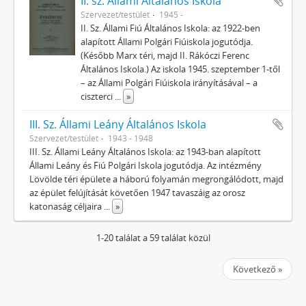
II. sz. Állami Általános Iskola
Szervezet/testület
1945 -
II. Sz. Állami Fiú Általános Iskola: az 1922-ben
alapított Állami Polgári Fiúiskola jogutódja.
(Később Marx téri, majd II. Rákóczi Ferenc
Általános Iskola.) Az iskola 1945. szeptember 1-től
– az Állami Polgári Fiúiskola irányításával – a
ciszterci
...
»
III. Sz. Állami Leány Általános Iskola
Szervezet/testület
1943 - 1948
III. Sz. Állami Leány Általános Iskola: az 1943-ban alapított
Állami Leány és Fiú Polgári Iskola jogutódja. Az intézmény
Lövölde téri épülete a háború folyamán megrongálódott, majd
az épület felújítását követően 1947 tavaszáig az orosz
katonaság céljaira
...
»
1-20 találat a 59 találat közül
Következő »