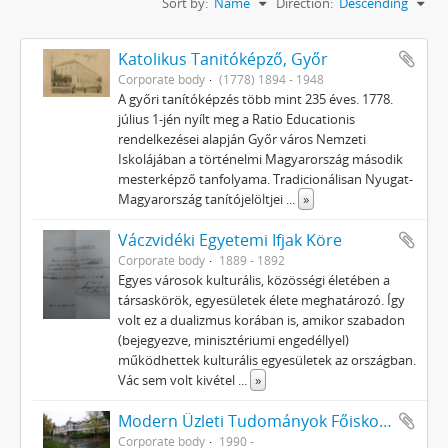
Sort by:
Name
Direction:
Descending
Katolikus Tanitóképző, Győr
Corporate body
(1778) 1894 - 1948
A győri tanítóképzés több mint 235 éves. 1778.
július 1-jén nyílt meg a Ratio Educationis
rendelkezései alapján Győr város Nemzeti
Iskolájában a történelmi Magyarország második
mesterképző tanfolyama. Tradicionálisan Nyugat-
Magyarország tanítójelöltjei
...
»
Váczvidéki Egyetemi Ifjak Köre
Corporate body
1889 - 1892
Egyes városok kulturális, közösségi életében a
társaskörök, egyesületek élete meghatározó. Így
volt ez a dualizmus korában is, amikor szabadon
(bejegyezve, minisztériumi engedéllyel)
működhettek kulturális egyesületek az országban.
Vác sem volt kivétel
...
»
Modern Üzleti Tudományok Főiskolája Alapítvány
Corporate body
1990 -