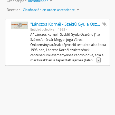
Ordenar por:
Identificador
Direction:
Clasificación en orden ascendente
"Lánczos Kornél - Szekfű Gyula Ösztöndíj" Alapítvány
Entidad colectiva
1993 -
A "Lánczos Kornél - Szekfű Gyula Ösztöndíj"-at
Székesfehérvár Megyei-jogú Város
Önkormányzatának képviselő testülete alapította
1993-ban, Lánczos Kornél születésének
centenáriumi eseményeihez kapcsolódva, arra a
már korábban is tapasztalt igényre (talán
...
»