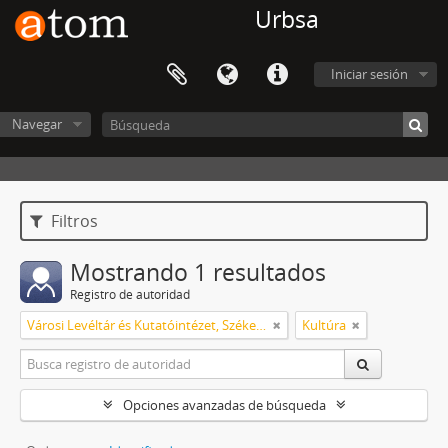
Urbsa
Iniciar sesión
Navegar
Filtros
Mostrando 1 resultados
Registro de autoridad
Városi Levéltár és Kutatóintézet, Székesfehérvár
Kultúra
Opciones avanzadas de búsqueda