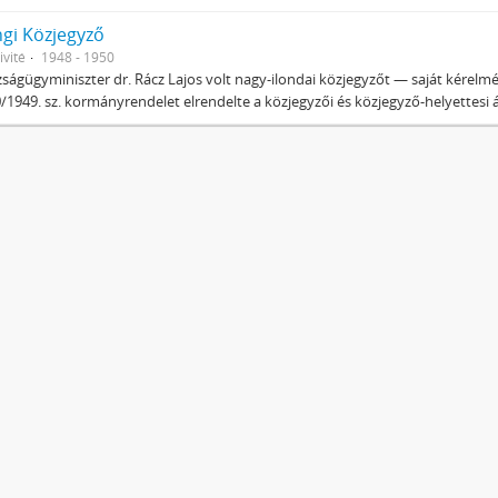
ngi Közjegyző
ivité
1948 - 1950
zságügyminiszter dr. Rácz Lajos volt nagy-ilondai közjegyzőt — saját kérelmér
/1949. sz. kormányrendelet elrendelte a közjegyzői és közjegyző-helyettesi ál