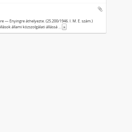
e — Enyingre áthelyezte. (25.200/1946. I. M. E. szám.)
lások állami közszolgálati állássá
...
»