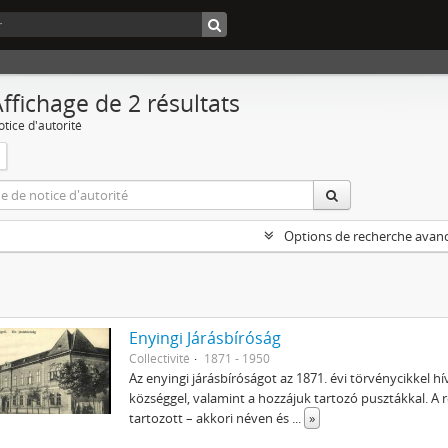
ffichage de 2 résultats
tice d'autorité
Options de recherche avan
Enyingi Járásbíróság
Collectivité
1871 - 1950
Az enyingi járásbíróságot az 1871. évi törvénycikkel h
községgel, valamint a hozzájuk tartozó pusztákkal. A r
tartozott – akkori néven és
...
»