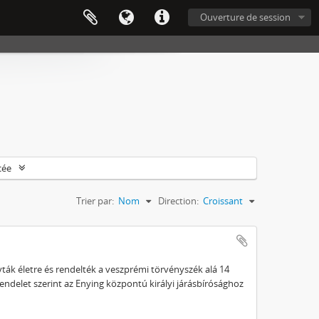
Ouverture de session
cée
Trier par:
Nom
Direction:
Croissant
ívták életre és rendelték a veszprémi törvényszék alá 14
endelet szerint az Enying központú királyi járásbírósághoz