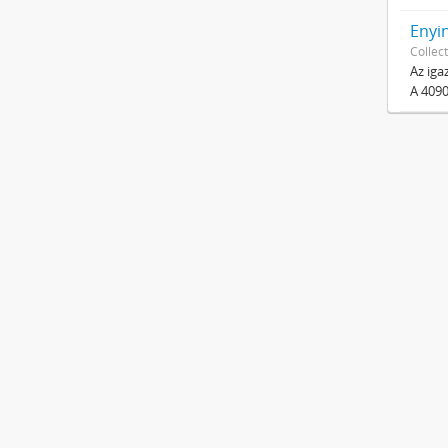
Enyi
Collect
Az iga
A 4090