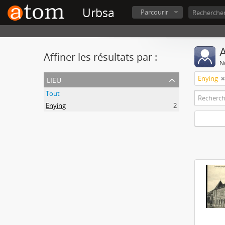
Urbsa
Parcourir
A
Affiner les résultats par :
No
lieu
Enying
Tout
Enying
2