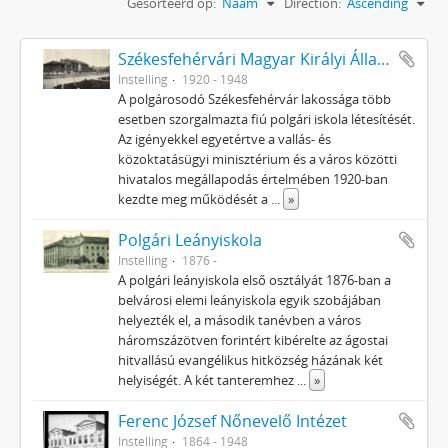
Gesorteerd op:
Naam
Direction:
Ascending
Székesfehérvári Magyar Királyi Állami Gróf Klebelsberg Kunó Polgári Fiúiskola
Instelling
1920 - 1948
A polgárosodó Székesfehérvár lakossága több
esetben szorgalmazta fiú polgári iskola létesítését.
Az igényekkel egyetértve a vallás- és
közoktatásügyi minisztérium és a város közötti
hivatalos megállapodás értelmében 1920-ban
kezdte meg működését a
...
»
Polgári Leányiskola
Instelling
1876 -
A polgári leányiskola első osztályát 1876-ban a
belvárosi elemi leányiskola egyik szobájában
helyezték el, a második tanévben a város
háromszázötven forintért kibérelte az ágostai
hitvallású evangélikus hitközség házának két
helyiségét. A két tanteremhez
...
»
Ferenc József Nőnevelő Intézet
Instelling
1864 - 1948