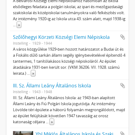
A Belvárosi Községi Elemi népiskolához hasonlóan az iskola
elsődleges feladata a polgári iskolai, az ipari és mezőgazdasági
szakiskolai és középiskolai tanulmányokra való felkészítés volt.
Az intézmény 1920-ig az Iskola utca 43. szám alatt, majd 1938-ig
...
»
Szőlőhegyi Körzeti Községi Elemi Népiskola
Instelling
1929 - 1944
A város közgyűlése 1929-ben hozott határozatot a Budai út és
a Fiskális dűlő sarkán állami segély igénybevételével építendő 4
tantermes, 1 tanítólakásos községi népiskoláról. Az épület
átadására 1931-ben került sor. (VKM 36206. VII. 1928. számú
leirata.)
...
»
III. Sz. Állami Leány Általános Iskola
Instelling
1943 - 1948
III. Sz. Állami Leány Általános Iskola: az 1943-ban alapított
Állami Leány és Fiú Polgári Iskola jogutódja. Az intézmény
Lövölde téri épülete a háború folyamán megrongálódott, majd
az épület felújítását követően 1947 tavaszáig az orosz
katonaság céljaira
...
»
Ybl Miklós Általános Iskola és Szakiskola