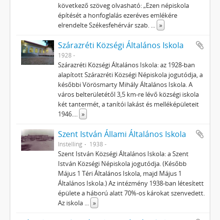
következő szöveg olvasható: „Ezen népiskola
építését a honfoglalás ezeréves emlékére
elrendelte Székesfehérvár szab.
...
»
Szárazréti Községi Általános Iskola
1928 -
Szárazréti Községi Általános Iskola: az 1928-ban
alapított Szárazréti Községi Népiskola jogutódja, a
későbbi Vörösmarty Mihály Általános Iskola. A
város belterületétől 3,5 km-re lévő községi iskola
két tantermét, a tanítói lakást és melléképületeit
1946.
...
»
Szent István Állami Általános Iskola
Instelling
1938 -
Szent István Községi Általános Iskola: a Szent
István Községi Népiskola jogutódja. (Később
Május 1 Téri Általános Iskola, majd Május 1
Általános Iskola.) Az intézmény 1938-ban létesített
épülete a háború alatt 70%-os károkat szenvedett.
Az iskola
...
»