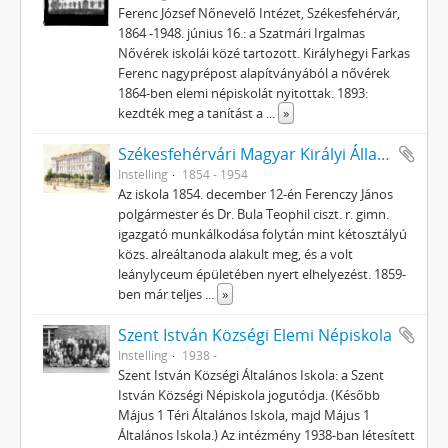
Ferenc József Nőnevelő Intézet, Székesfehérvár,
1864 -1948. június 16.: a Szatmári Irgalmas
Nővérek iskolái közé tartozott. Királyhegyi Farkas
Ferenc nagyprépost alapítványából a nővérek
1864-ben elemi népiskolát nyitottak. 1893:
kezdték meg a tanítást a
...
»
Székesfehérvári Magyar Királyi Állami Ybl Miklós Gimnázium
Instelling
1854 - 1954
Az iskola 1854. december 12-én Ferenczy János
polgármester és Dr. Bula Teophil ciszt. r. gimn.
igazgató munkálkodása folytán mint kétosztályú
közs. alreáltanoda alakult meg, és a volt
leánylyceum épületében nyert elhelyezést. 1859-
ben már teljes
...
»
Szent István Községi Elemi Népiskola
Instelling
1938 -
Szent István Községi Általános Iskola: a Szent
István Községi Népiskola jogutódja. (Később
Május 1 Téri Általános Iskola, majd Május 1
Általános Iskola.) Az intézmény 1938-ban létesített