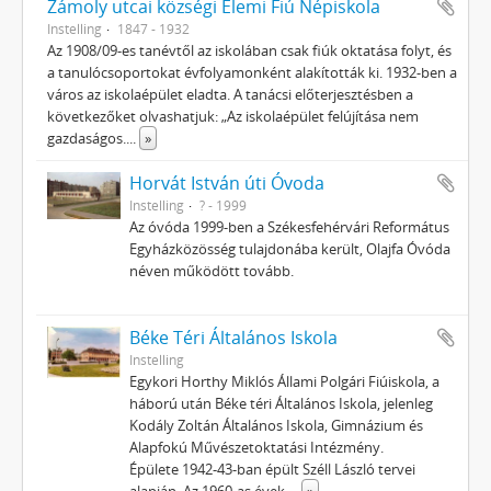
Zámoly utcai községi Elemi Fiú Népiskola
Instelling
1847 - 1932
Az 1908/09-es tanévtől az iskolában csak fiúk oktatása folyt, és
a tanulócsoportokat évfolyamonként alakították ki. 1932-ben a
város az iskolaépület eladta. A tanácsi előterjesztésben a
következőket olvashatjuk: „Az iskolaépület felújítása nem
gazdaságos.
...
»
Horvát István úti Óvoda
Instelling
? - 1999
Az óvóda 1999-ben a Székesfehérvári Református
Egyházközösség tulajdonába került, Olajfa Óvóda
néven működött tovább.
Béke Téri Általános Iskola
Instelling
Egykori Horthy Miklós Állami Polgári Fiúiskola, a
háború után Béke téri Általános Iskola, jelenleg
Kodály Zoltán Általános Iskola, Gimnázium és
Alapfokú Művészetoktatási Intézmény.
Épülete 1942-43-ban épült Széll László tervei