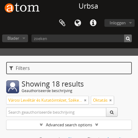
Urbsa
Inloggen
Blader
Filters
Showing 18 results
Geauthoriseerde beschrijving
Városi Levéltár és Kutatóintézet, Székesfehérvár
Oktatás
Advanced search options