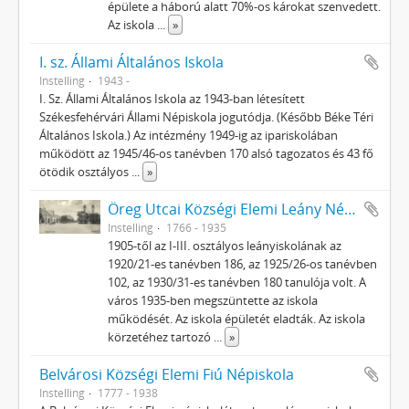
épülete a háború alatt 70%-os károkat szenvedett.
Az iskola
...
»
I. sz. Állami Általános Iskola
Instelling
1943 -
I. Sz. Állami Általános Iskola az 1943-ban létesített
Székesfehérvári Állami Népiskola jogutódja. (Később Béke Téri
Általános Iskola.) Az intézmény 1949-ig az ipariskolában
működött az 1945/46-os tanévben 170 alsó tagozatos és 43 fő
ötödik osztályos
...
»
Öreg Utcai Községi Elemi Leány Népiskola
Instelling
1766 - 1935
1905-től az I-III. osztályos leányiskolának az
1920/21-es tanévben 186, az 1925/26-os tanévben
102, az 1930/31-es tanévben 180 tanulója volt. A
város 1935-ben megszüntette az iskola
működését. Az iskola épületét eladták. Az iskola
körzetéhez tartozó
...
»
Belvárosi Községi Elemi Fiú Népiskola
Instelling
1777 - 1938