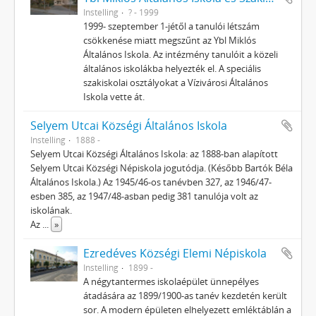
Instelling
? - 1999
1999- szeptember 1-jétől a tanulói létszám
csökkenése miatt megszűnt az Ybl Miklós
Általános Iskola. Az intézmény tanulóit a közeli
általános iskolákba helyezték el. A speciális
szakiskolai osztályokat a Vízivárosi Általános
Iskola vette át.
Selyem Utcai Községi Általános Iskola
Instelling
1888 -
Selyem Utcai Községi Általános Iskola: az 1888-ban alapított
Selyem Utcai Községi Népiskola jogutódja. (Később Bartók Béla
Általános Iskola.) Az 1945/46-os tanévben 327, az 1946/47-
esben 385, az 1947/48-asban pedig 381 tanulója volt az
iskolának.
Az
...
»
Ezredéves Községi Elemi Népiskola
Instelling
1899 -
A négytantermes iskolaépület ünnepélyes
átadására az 1899/1900-as tanév kezdetén került
sor. A modern épületen elhelyezett emléktáblán a