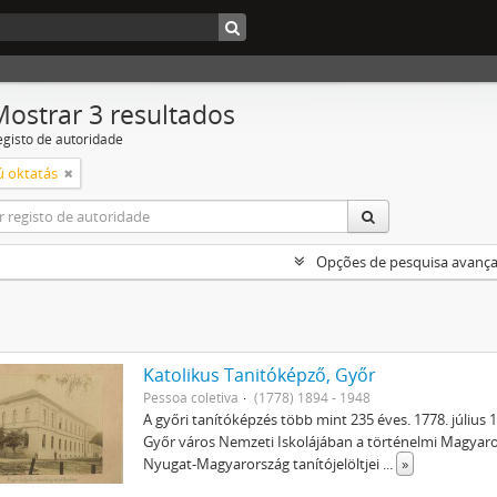
Mostrar 3 resultados
egisto de autoridade
ú oktatás
Opções de pesquisa avanç
Katolikus Tanitóképző, Győr
Pessoa coletiva
(1778) 1894 - 1948
A győri tanítóképzés több mint 235 éves. 1778. július 
Győr város Nemzeti Iskolájában a történelmi Magyar
Nyugat-Magyarország tanítójelöltjei
...
»