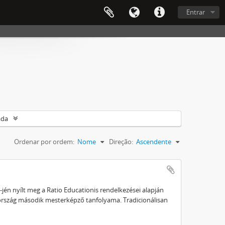
Entrar
ada
Ordenar por ordem:
Nome
Direção:
Ascendente
1-jén nyílt meg a Ratio Educationis rendelkezései alapján
ország második mesterképző tanfolyama. Tradicionálisan