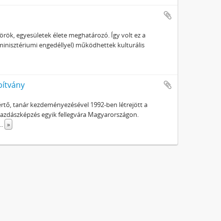
örök, egyesületek élete meghatározó. Így volt ez a
inisztériumi engedéllyel) működhettek kulturális
pítvány
rtő, tanár kezdeményezésével 1992-ben létrejött a
azdászképzés egyik fellegvára Magyarországon.
...
»