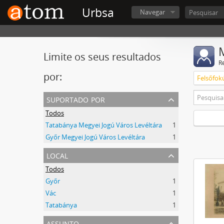
Urbsa
Navegar
Limite os seus resultados
R
por:
Felsőfok
suportado por
Todos
Tatabánya Megyei Jogú Város Levéltára
1
Győr Megyei Jogú Város Levéltára
1
local
Todos
Győr
1
Vác
1
Tatabánya
1
assunto