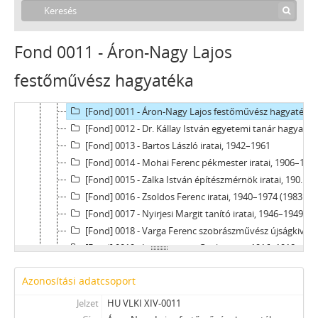
[Fond] 0005 - Jenei Károly levéltáros iratai, 1952–1962
[Fond] 0006 - Nagy Ferenc (volt miniszterelnök) levelei, 1977–1978
[Fond] 0007 - Párniczky Józsefné levéltáros iratai, 1973 - 1978
Fond 0011 - Áron-Nagy Lajos
[Fond] 0008 - Kecskés Sándor iratai, 1991–1996
festőművész hagyatéka
[Fond] 0009 - Remetey Tibor városrendező mérnök iratai, 1963–1995
[Fond] 0010 - Tímár Sándor a polgári védelem parancsnokának iratai, 1958–1988
[Fond] 0011 - Áron-Nagy Lajos festőművész hagyatéka, 1913–1997
[Fond] 0012 - Dr. Kállay István egyetemi tanár hagyatéka, 1966–1996
[Fond] 0013 - Bartos László iratai, 1942–1961
[Fond] 0014 - Mohai Ferenc pékmester iratai, 1906–1943
[Fond] 0015 - Zalka István építészmérnök iratai, 1906–1991 (1853)
[Fond] 0016 - Zsoldos Ferenc iratai, 1940–1974 (1983–1986)
[Fond] 0017 - Nyirjesi Margit tanító iratai, 1946–1949
[Fond] 0018 - Varga Ferenc szobrászművész újságkivágásai, 1906–1993
[Fond] 0019 - Lauschmann Gyula iratai, 1916–1918
[Fond] 0020 - Szekeres Miklósné iratai, 1952–2005
Azonosítási adatcsoport
[Fond] 0021 - Dr. Szarka Géza irathagyatéka, 1939–1976 (1933–1998)
[Fond] 0022 - Pallay József festőművész irathagyatéka, 1910–1967
Jelzet
HU VLKI XIV-0011
[Fond] 0023 - Dr. Cseplák György iratainak gyűjteménye, 1910–1912